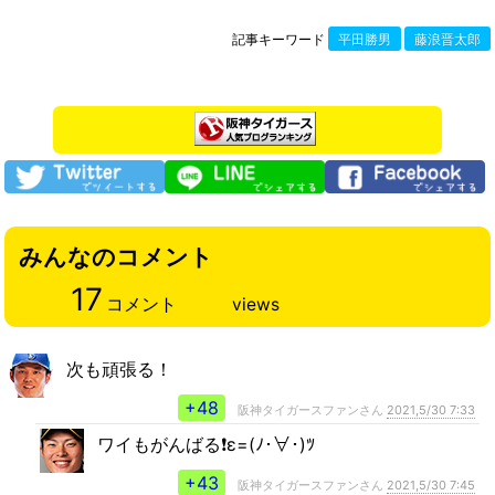
記事キーワード
平田勝男
藤浪晋太郎
みんなのコメント
17
コメント
views
次も頑張る！
+48
阪神タイガースファンさん
2021,5/30 7:33
ワイもがんばる❗️ε=(ﾉ･∀･)ﾂ
+43
阪神タイガースファンさん
2021,5/30 7:45