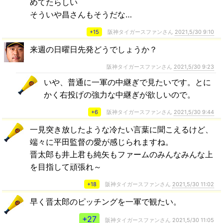
めてたらしい
そういや昌さんもそうだな…
+15
阪神タイガースファンさん
2021,5/30 9:10
来週の日曜日先発どうでしょうか？
阪神タイガースファンさん
2021,5/30 9:23
いや、普通に一軍の中継ぎで見たいです。とに
かく右投げの強力な中継ぎが欲しいので。
+6
阪神タイガースファンさん
2021,5/30 9:44
一見突き放したような冷たい言葉に聞こえるけど、
端々に平田監督の愛が感じられますね。
晋太郎も井上君も純矢もファームのみんなみんな上
を目指して頑張れ～
+18
阪神タイガースファンさん
2021,5/30 11:02
早く晋太郎のピッチングを一軍で観たい。
+27
阪神タイガースファンさん
2021,5/30 11:05