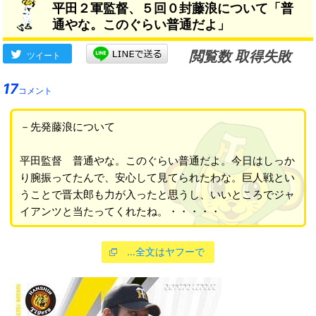
平田２軍監督、５回０封藤浪について「普
通やな。このぐらい普通だよ」
閲覧数 取得失敗
ツイート
17
コメント
－先発藤浪について
平田監督 普通やな。このぐらい普通だよ。今日はしっか
り腕振ってたんで、安心して見てられたわな。巨人戦とい
うことで晋太郎も力が入ったと思うし、いいところでジャ
イアンツと当たってくれたね。・・・・・
…全文はヤフーで