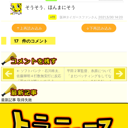
そうそう、ほんまにそう
+11
阪神タイガースファンさん
2021,5/30 14:20
↑上再読み込み
↓下再読み込み
17
件のコメント
←
ソフトバンク・石川柊太、
平田２軍監督、糸原について
佐藤輝明４打数無安打に反応
「まだバッティングをしてな
「死ぬほど悔しいだろう」
い。まだまだ」
→
最新記事 取得失敗