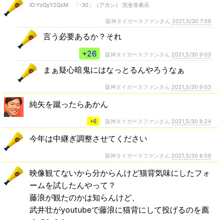
ID:YzQyY2QzM 「-30」（アカン） 完全非表示
阪神タイガースファンさん
2021,5/30 7:59
言う必要あるか？それ
+26
阪神タイガースファンさん
2021,5/30 9:03
まぁ疑心暗鬼にはなっとるんやろうなぁ
阪神タイガースファンさん
2021,5/30 9:03
純矢を蹴ったらあかん
+6
阪神タイガースファンさん
2021,5/30 8:24
今年は中継ぎ調整させてください
阪神タイガースファンさん
2021,5/30 8:59
映像観てないから分からんけど猫背気味にしたフォ
ームを試したんやって？
藤浪が観たのかは知らんけど、
武井壮がyoutubeで藤浪に猫背にして投げるのを薦