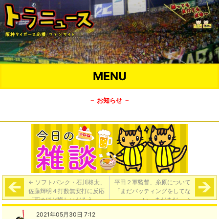
MENU
－ お知らせ －
←
ソフトバンク・石川柊太、
平田２軍監督、糸原について
佐藤輝明４打数無安打に反応
「まだバッティングをしてな
「死ぬほど悔しいだろう」
い。まだまだ」
→
2021年05月30日 7:12