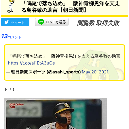
「鳴尾で落ち込め」 阪神青柳晃洋を支え
る鳥谷敬の助言【朝日新聞】
閲覧数 取得失敗
ツイート
13
コメント
「鳴尾で落ち込め」 阪神青柳晃洋を支える鳥谷敬の助言
https://t.co/aI1EtA3uGe
— 朝日新聞スポーツ (@asahi_sports)
May 20, 2021
トリ！！