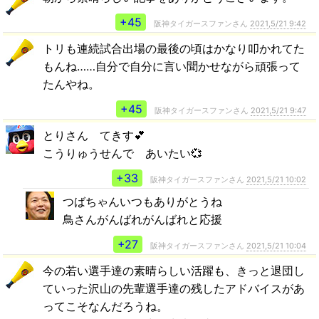
+45
阪神タイガースファンさん
2021,5/21 9:42
トリも連続試合出場の最後の頃はかなり叩かれてた
もんね……自分で自分に言い聞かせながら頑張って
たんやね。
+45
阪神タイガースファンさん
2021,5/21 9:47
とりさん てきす💕
こうりゅうせんで あいたい💞
+33
阪神タイガースファンさん
2021,5/21 10:02
つばちゃんいつもありがとうね
鳥さんがんばれがんばれと応援
+27
阪神タイガースファンさん
2021,5/21 10:04
今の若い選手達の素晴らしい活躍も、きっと退団し
ていった沢山の先輩選手達の残したアドバイスがあ
ってこそなんだろうね。