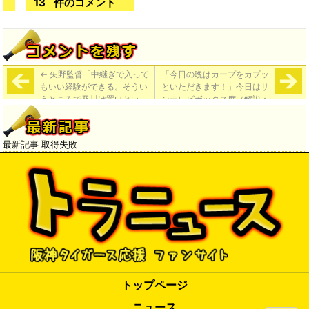
13
件のコメント
←
矢野監督「中継ぎで入って
「今日の晩はカープをカプッ
もいい経験ができる。そうい
といただきます！」今日はサ
うところで及川は置いとい
ンテレビボックス席（解説：
て」
濱中治 ）
→
最新記事 取得失敗
トップページ
ニュース