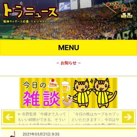
MENU
－ お知らせ －
←
矢野監督「中継ぎで入って
「今日の晩はカープをカプッ
もいい経験ができる。そうい
といただきます！」今日はサ
うところで及川は置いとい
ンテレビボックス席（解説：
て」
濱中治 ）
→
2021年05月21日 9:35