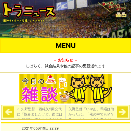
MENU
－ お知らせ －
しばらく、試合結果や他の記事の更新遅れます
←
矢野監督、西純矢5回交代
矢野監督「いやあ、馬場は助
に「悩みましたけど、西には
かったね」「俺の中でもＭＶ
まず経験してもらうのが大き
Ｐというか、大きな働きだっ
なところだったので、迷いま
たと思っているけど」
→
2021年05月19日 22:29
したけど、あとは迷ってませ