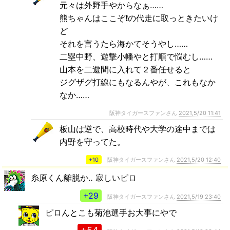
元々は外野手やからなぁ……
熊ちゃんはここぞ❗の代走に取っときたいけ
ど
それを言うたら海かてそうやし……
二塁中野、遊撃小幡やと打順で悩むし……
山本を二遊間に入れて２番任せると
ジグザグ打線にもなるんやが、これもなか
なか……
阪神タイガースファンさん
2021,5/20 11:41
板山は逆で、高校時代や大学の途中までは
内野を守ってた。
+10
阪神タイガースファンさん
2021,5/20 12:40
糸原くん離脱か‥ 寂しいピロ
+29
阪神タイガースファンさん
2021,5/19 23:40
ピロんとこも菊池選手お大事にやで