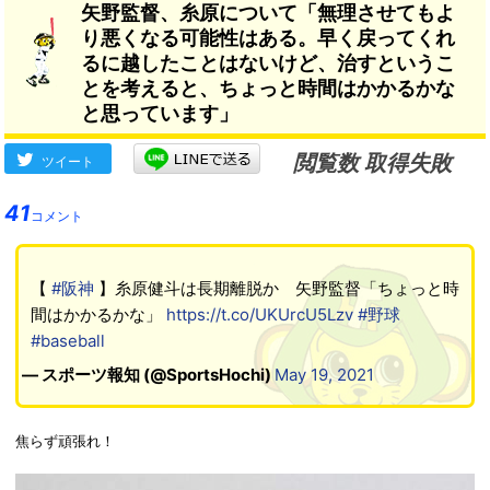
矢野監督、糸原について「無理させてもよ
ん」
り悪くなる可能性はある。早く戻ってくれ
るに越したことはないけど、治すというこ
とを考えると、ちょっと時間はかかるかな
と思っています」
閲覧数 取得失敗
ツイート
41
コメント
【
#阪神
】糸原健斗は長期離脱か 矢野監督「ちょっと時
間はかかるかな」
https://t.co/UKUrcU5Lzv
#野球
#baseball
— スポーツ報知 (@SportsHochi)
May 19, 2021
焦らず頑張れ！