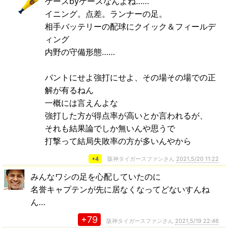
ケースbyケースなんよね……
イニング。点差。ランナーの足。
相手バッテリーの配球にクイック＆フィールデ
ィング
内野の守備形態……
バントにせよ強打にせよ、その場その場での正
解が有るねん
一概には言えんよな
強打した方が得点率が高いとか言われるが、
それも結果論でしか無いんや思うで
打撃って結局失敗率の方が多いんやから
+4
阪神タイガースファンさん
2021,5/20 11:22
みんなワシの足を心配していたのに
名誉キャプテンが先に居なくなってどないすんね
ん…
+79
阪神タイガースファンさん
2021,5/19 22:46