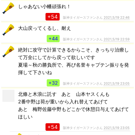
しゃあない小幡頑張れ！
+54
阪神タイガースファンさん
2021,5/19 22:46
大山戻ってくるし、耐え
+44
阪神タイガースファンさん
2021,5/19 22:59
絶対に攻守で計算できるからこそ、きっちり治療し
て万全にしてから戻って欲しいです
夏場～秋の勝負所で、再び名誉キャプテン振りを発
揮して下さいね
+32
阪神タイガースファンさん
2021,5/19 23:05
北條と木浪に託す あと 山本ヤスくんも
2番中野は荷が重いから入れ替えてあげて
あと 梅野佐藤中野もどこかで休憩日与えてあげて
ほしい
+54
阪神タイガースファンさん
2021,5/19 23:05