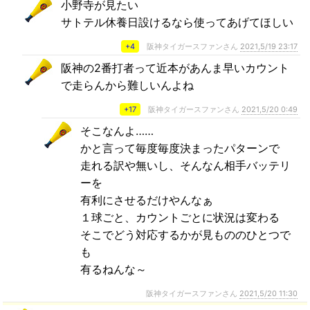
小野寺が見たい
サトテル休養日設けるなら使ってあげてほしい
+4
阪神タイガースファンさん
2021,5/19 23:17
阪神の2番打者って近本があんま早いカウント
で走らんから難しいんよね
+17
阪神タイガースファンさん
2021,5/20 0:49
そこなんよ……
かと言って毎度毎度決まったパターンで
走れる訳や無いし、そんなん相手バッテリ
ーを
有利にさせるだけやんなぁ
１球ごと、カウントごとに状況は変わる
そこでどう対応するかが見もののひとつで
も
有るねんな～
阪神タイガースファンさん
2021,5/20 11:30