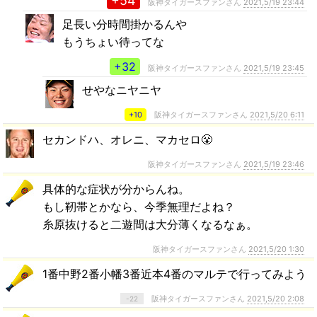
+54
阪神タイガースファンさん
2021,5/19 23:44
足長い分時間掛かるんや
もうちょい待ってな
+32
阪神タイガースファンさん
2021,5/19 23:45
せやなニヤニヤ
+10
阪神タイガースファンさん
2021,5/20 6:11
セカンドハ、オレニ、マカセロ😤
阪神タイガースファンさん
2021,5/19 23:46
具体的な症状が分からんね。
もし靭帯とかなら、今季無理だよね？
糸原抜けると二遊間は大分薄くなるなぁ。
阪神タイガースファンさん
2021,5/20 1:30
1番中野2番小幡3番近本4番のマルテで行ってみよう
阪神タイガースファンさん
2021,5/20 2:08
-22