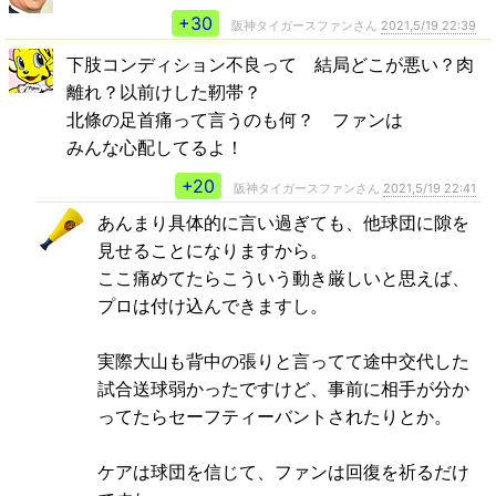
+30
阪神タイガースファンさん
2021,5/19 22:39
下肢コンディション不良って 結局どこが悪い？肉
離れ？以前けした靭帯？
北條の足首痛って言うのも何？ ファンは
みんな心配してるよ！
+20
阪神タイガースファンさん
2021,5/19 22:41
あんまり具体的に言い過ぎても、他球団に隙を
見せることになりますから。
ここ痛めてたらこういう動き厳しいと思えば、
プロは付け込んできますし。
実際大山も背中の張りと言ってて途中交代した
試合送球弱かったですけど、事前に相手が分か
ってたらセーフティーバントされたりとか。
ケアは球団を信じて、ファンは回復を祈るだけ