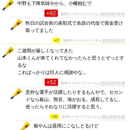
中野も下降気味やから、小幡頼むで
+62
阪神タイガースファンさん
2021,5/19 23:07
昨日の試合前の表彰式で糸原の代役で賞金受け
取ってました
+7
阪神タイガースファンさん
2021,5/20 2:11
二遊間が厳しくなってきた
山本くんが来てくれてなかったらと思うとぞっとす
るな
こればっかりは巨人に感謝やな…
+52
阪神タイガースファンさん
2021,5/19 23:19
意外な選手が活躍したりするもんやで。セカン
ドなら板山、熊谷、海がおる。成長してるし、
使ったらそれなりに活躍すると思う。
+10
阪神タイガースファンさん
2021,5/20 9:48
板やんは器用にこなしとるけど