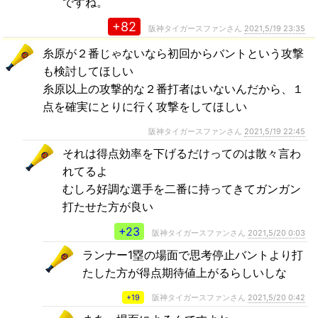
ですね。
+82
阪神タイガースファンさん
2021,5/19 23:35
糸原が２番じゃないなら初回からバントという攻撃
も検討してほしい
糸原以上の攻撃的な２番打者はいないんだから、１
点を確実にとりに行く攻撃をしてほしい
阪神タイガースファンさん
2021,5/19 22:45
それは得点効率を下げるだけってのは散々言わ
れてるよ
むしろ好調な選手を二番に持ってきてガンガン
打たせた方が良い
+23
阪神タイガースファンさん
2021,5/20 0:03
ランナー1塁の場面で思考停止バントより打
たした方が得点期待値上がるらしいしな
+19
阪神タイガースファンさん
2021,5/20 0:42