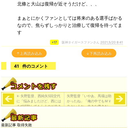
北條と大山は復帰が近そうだけど、、、
まぁとにかくファンとしては将来のある選手ばかる
なので、焦らずしっかりと治療して復帰を待ってま
す
+17
阪神タイガースファンさん
2021,5/20 8:41
↑上再読み込み
↓下再読み込み
41
件のコメント
←
矢野監督、西純矢5回交代
矢野監督「いやあ、馬場は助
に「悩みましたけど、西には
かったね」「俺の中でもＭＶ
まず経験してもらうのが大き
Ｐというか、大きな働きだっ
なところだったので、迷いま
たと思っているけど」
→
したけど、あとは迷ってませ
ん」
最新記事 取得失敗