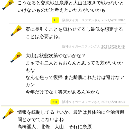
こうなると交流戦は糸原と大山は抜きで戦わないと
いけないものだと考えといた方がいいかも
+3
阪神タイガースファンさん
2021,5/20 3:07
案に長引くことを匂わせてるし最低を想定する
ことは必要よね。
阪神タイガースファンさん
2021,5/20 9:49
大山は状態次第やないかな？
まぁでも二人ともおらんと思ってる方がいいか
もな
なんせ焦って復帰 また離脱これだけは避けなア
カン
今年だけでなく将来があるんやから
+11
阪神タイガースファンさん
2021,5/20 9:53
情報を統制してるせいか、最近は具体的に全治何週
間とかでてこないよね
高橋遥人、北條、大山、それに糸原