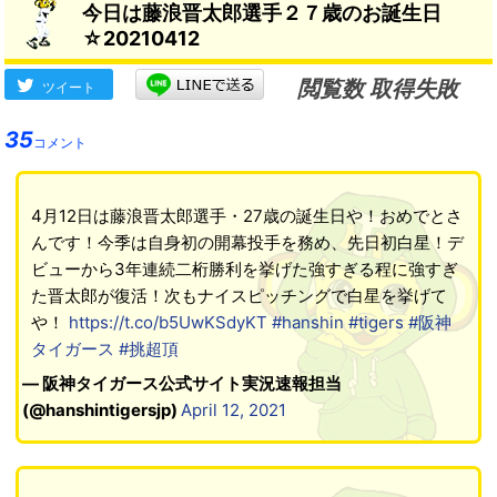
今日は藤浪晋太郎選手２７歳のお誕生日
☆20210412
閲覧数 取得失敗
ツイート
35
コメント
4月12日は藤浪晋太郎選手・27歳の誕生日や！おめでとさ
んです！今季は自身初の開幕投手を務め、先日初白星！デ
ビューから3年連続二桁勝利を挙げた強すぎる程に強すぎ
た晋太郎が復活！次もナイスピッチングで白星を挙げて
や！
https://t.co/b5UwKSdyKT
#hanshin
#tigers
#阪神
タイガース
#挑超頂
— 阪神タイガース公式サイト実況速報担当
(@hanshintigersjp)
April 12, 2021