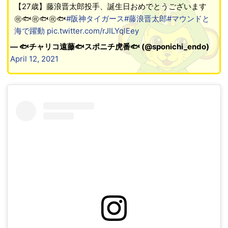
【27歳】藤浪晋太郎投手、誕生日おめでとうございます
㊗️🐟㊗️🐟㊗️🐟
#阪神タイガース
#藤浪晋太郎
#マウンドと
海で躍動
pic.twitter.com/rJILYqlEey
— 🐟チャリコ遠藤🐟スポニチ虎番🐟 (@sponichi_endo)
April 12, 2021