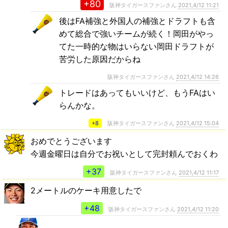
+80
阪神タイガースファンさん
2021,4/12 11:21
後はFA補強と外国人の補強とドラフトも含
めて総合で強いチームが続く！岡田がやっ
てた一時的な物はいらない岡田ドラフトが
苦労した原因だからね
阪神タイガースファンさん
2021,4/12 14:26
トレードはあってもいいけど、もうFAはい
らんかな。
+8
阪神タイガースファンさん
2021,4/12 15:04
おめでとうございます
今週金曜日は自分でお祝いとして完封頼んでおくわ
+37
阪神タイガースファンさん
2021,4/12 11:17
2メートルのケーキ用意したで
+48
阪神タイガースファンさん
2021,4/12 11:20