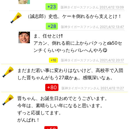
+23
阪神タイガースファンさん
2021,4/12 13:09
（誠志郎）史也、ケーキ倒れるから支えとけ！
+28
阪神タイガースファンさん
2021,4/12 13:47
ま、任せとけ❗️
アカン、倒れる前に上からパクっと🍰50セ
ンチくらいやったらバレへんやろ😋
+10
阪神タイガースファンさん
2021,4/12 20:17
まだまだ若い事に変わりはないけど、高校卒で入団
した晋ちゃんがもう27歳かぁ。感慨深いなぁ。
+80
阪神タイガースファンさん
2021,4/12 11:27
晋ちゃん、お誕生日おめでとうございます。
今年は、素晴らしい年になると思います。
ずっと応援してます。
がんばれ！