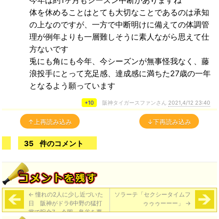
今年は約1ヶ月もシーズン中断がありますね
体を休めることはとても大切なことであるのは承知
の上なのですが、一方で中断明けに備えての体調管
理が例年よりも一層難しそうに素人ながら思えて仕
方ないです
兎にも角にも今年、今シーズンが無事怪我なく、藤
浪投手にとって充足感、達成感に満ちた27歳の一年
となるよう願っています
+10
阪神タイガースファンさん
2021,4/12 23:40
↑上再読み込み
↓下再読み込み
35
件のコメント
←
憧れの2人に少し近づいた
ソラーテ「セクシータイムフ
日 阪神がドラ6中野の猛打
ゥゥゥーーー」
→
賞で貯金7 今岡、鳥谷を夢