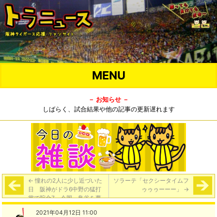
MENU
－ お知らせ －
しばらく、試合結果や他の記事の更新遅れます
←
憧れの2人に少し近づいた
ソラーテ「セクシータイムフ
日 阪神がドラ6中野の猛打
ゥゥゥーーー」
→
賞で貯金7 今岡、鳥谷を夢
見た少年が快進撃支える【ス
2021年04月12日 11:00
ポニチ】