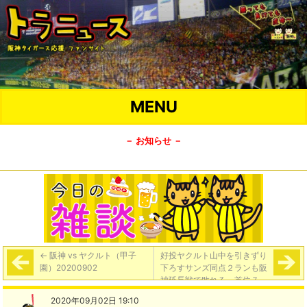
MENU
－ お知らせ －
←
阪神 vs ヤクルト（甲子
好投ヤクルト山中を引きずり
園）20200902
下ろすサンズ同点２ランも阪
神延長戦で敗れる、首位７．
５差開き「神2-3ヤ」
→
2020年09月02日 19:10