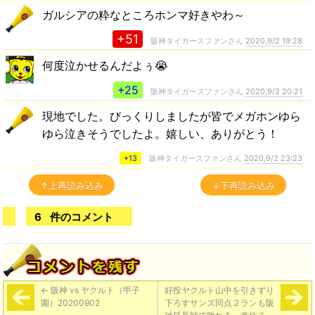
ガルシアの粋なところホンマ好きやわ～
+51
阪神タイガースファンさん
2020,9/2 19:28
何度泣かせるんだよぅ😭
+25
阪神タイガースファンさん
2020,9/2 20:21
現地でした。びっくりしましたが皆でメガホンゆら
ゆら泣きそうでしたよ。嬉しい、ありがとう！
+13
阪神タイガースファンさん
2020,9/2 23:23
↑上再読み込み
↓下再読み込み
6
件のコメント
←
阪神 vs ヤクルト（甲子
好投ヤクルト山中を引きずり
園）20200902
下ろすサンズ同点２ランも阪