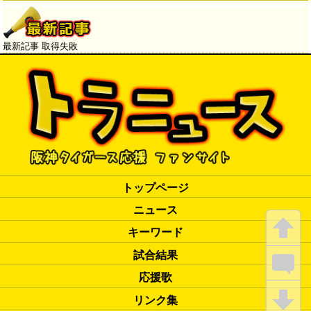
神延長戦で敗れる、首位７．
５差開き「神2-3ヤ」
→
最新記事 取得失敗
トップページ
ニュース
キーワード
試合結果
応援歌
リンク集