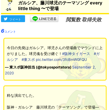
ガルシア、藤川球児のテーマソング every
little thing 〜で登場
閲覧数 取得失敗
ツイート
6
コメント
今日の先発はガルシア。球児さんの登場曲でマウンドに上
がりました。球児魂を受け継ぐ！
#阪神タイガース
#ガ
ルシア
#東スポ
pic.twitter.com/3fcBmW0FQU
— 東スポ阪神担当 (@tokyosportstora)
September 2,
2020
粋な演出でした。
阪神・ガルシア 藤川球児の「テーマソング」で登場―