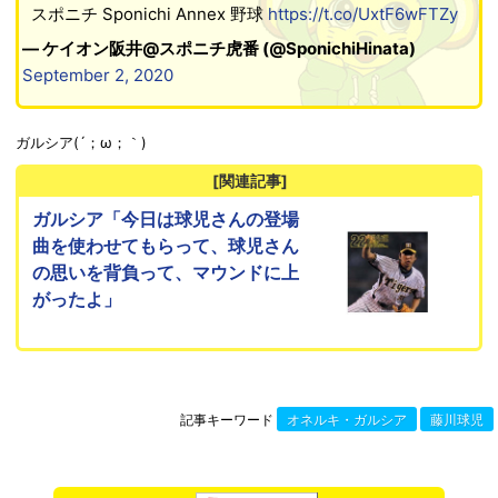
スポニチ Sponichi Annex 野球
https://t.co/UxtF6wFTZy
— ケイオン阪井@スポニチ虎番 (@SponichiHinata)
September 2, 2020
ガルシア(´；ω；｀)
[関連記事]
ガルシア「今日は球児さんの登場
曲を使わせてもらって、球児さん
の思いを背負って、マウンドに上
がったよ」
記事キーワード
オネルキ・ガルシア
藤川球児