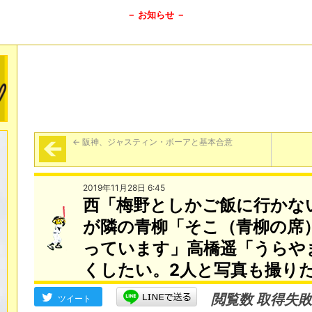
－ お知らせ －
←
阪神、ジャスティン・ボーアと基本合意
2019年11月28日 6:45
西「梅野としかご飯に行かな
が隣の青柳「そこ（青柳の席
っています」高橋遥「うらや
くしたい。2人と写真も撮り
閲覧数 取得失敗
ツイート