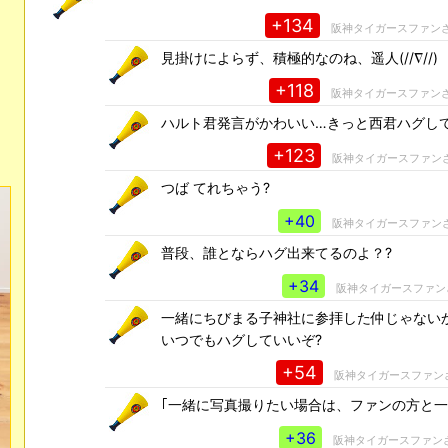
+134
阪神タイガースファン
見掛けによらず、積極的なのね、遥人(//∇//)
+118
阪神タイガースファン
ハルト君発言がかわいい…きっと西君ハグし
+123
阪神タイガースファン
つば てれちゃう?
+40
阪神タイガースファン
普段、誰とならハグ出来てるのよ？?
+34
阪神タイガースファン
一緒にちびまる子神社に参拝した仲じゃない
いつでもハグしていいぞ?
+54
阪神タイガースファン
｢一緒に写真撮りたい場合は、ファンの方と一
+36
阪神タイガースファン