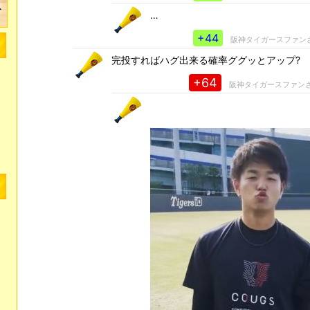
…
+44
阪神タイガースファン
完投すればハグ出来る確率ググッとアップ?
+64
阪神タイガースファン