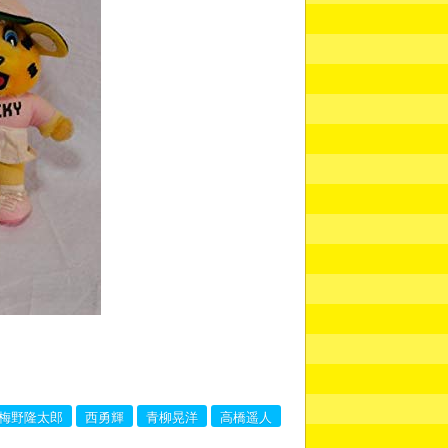
梅野隆太郎
西勇輝
青柳晃洋
高橋遥人