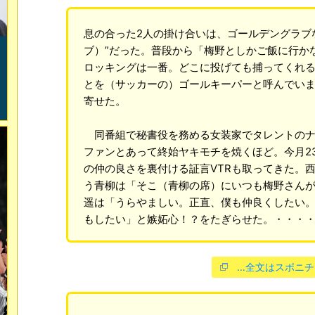
息の合った2人の掛け合いは、ゴールデングラブな
ブ）”だった。普段から「梅野としかご飯に行か
ロッキングは一番。どこに投げても捕ってくれ
とを（サッカーの）ゴールキーパーと呼んでい
寄せた。
同番組で秘書役を務める女装家でタレントのナ
ファンとあって終始ヤキモチを焼くほど。今月2
の仲の良さを裏付ける証言VTRも取ってきた。
う青柳は「そこ（青柳の席）にいつも梅野さん
遥は「うらやましい。正直、僕も仲良くしたい。
もしたい」と嫉妬心！？をたぎらせた。・・・
…全文はスポニチ