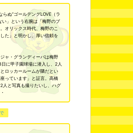
らぬ“ゴールデングLOVE（ラ
ない」という右腕は「梅野のブ
る。オリックス時代、梅野のこ
ました」と明かし、厚い信頼を
ジャ・グランディーバは梅野
3日に甲子園球場に潜入し、2人
西とロッカールームが隣だとい
が座っています」と証言。高橋
2人と写真も撮りたいし、ハグ
・・
で