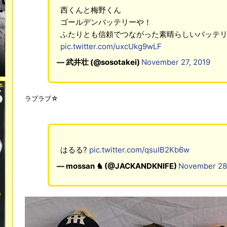
西くんと梅野くん
ゴールデンバッテリーや！
ふたりとも信頼でつながった素晴らしいバッテ
pic.twitter.com/uxcUkg9wLF
— 武井壮 (@sosotakei)
November 27, 2019
ラブラブ☆
はるる?
pic.twitter.com/qsuIB2Kb6w
— mossan ♞ (@JACKANDKNIFE)
November 28