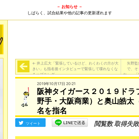
－ お知らせ －
しばらく、試合結果や他の記事の更新遅れます
←
井上広大「緊張しているけど、わくわくの方が大
矢野監
きい」も指名後インタビューで緊張して喋れなくな
で、そ
るハプニング
ね。」「
がどうし
2019年10月17日 20:21
阪神タイガース２０１９ドラ
野手・大阪商業）と奥山皓太
名を指名
閲覧数 取得失敗
ツイート