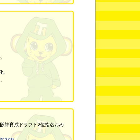
手。
化。
た。
、阪神育成ドラフト2位指名おめ
2019