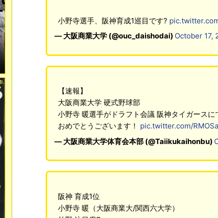
小野寺選手、阪神育成1巡目です?
pic.twitter.c
— 大阪商業大学 (@ouc_daishodai)
October 17, 
【速報】
大阪商業大学 硬式野球部
小野寺 暖選手がドラフト会議 阪神タイガース
おめでとうございます！
pic.twitter.com/RMOS
— 大阪商業大学体育会本部 (@Taiikukaihonbu)
O
阪神 育成1位
小野寺 暖（大阪商業大/関西六大学）