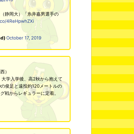
太（静岡大）「糸井嘉男選手の
/t.co/4ReHpwhZXi
d)
October 17, 2019
府西）
。大学入学後、高2秋から抱えて
9の俊足と遠投約120メートルの
ーグ戦からレギュラーに定着。