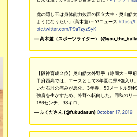
虎の隠し玉は身体能力抜群の国立大生・奥山皓
ようになりたい」(高木遊) – Y!ニュース
https:/
pic.twitter.com/P9aTzyzSyK
— 高木遊（スポーツライター） (@you_the_balla
【阪神育成２位】奥山皓太外野手（静岡大＝甲
甲府西高では、エースとして3年夏に県8強入り
いた右肘の痛みが悪化。3年春、50メートル5秒
強肩を生かすため、外野へ転向した。同秋のリ
186センチ、93キロ。
— ふくださん (@fukudasun)
October 17, 2019