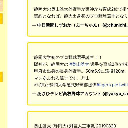
静岡大の奥山皓太外野手が阪神から育成2位で指
契約となれば、静大出身初のプロ野球選手とな
— 中日新聞しずおか（ふーちゃん） (@chunichi_t
静岡大学初のプロ野球選手誕生！！
阪神が、静岡大の
#奥山皓太
選手を育成2位で指
甲府市出身の長身外野手。50m5.9に遠投120
マンあふれる選手です。片山
※写真は静岡大学硬式野球部提供
#tigers
pic.twi
— あさひテレビ高校野球アカウント (@yakyu_sa
奥山皓太 (静岡大) 対巨人三軍戦 20190820