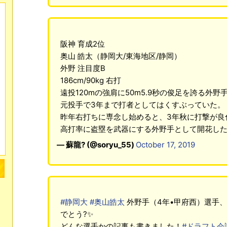
阪神 育成2位
奥山 皓太（静岡大/東海地区/静岡）
外野 注目度B
186cm/90kg 右打
遠投120mの強肩に50m5.9秒の俊足を誇る外野
元投手で3年まで打者としてはくすぶっていた。
昨年右打ちに専念し始めると、3年秋に打撃が良
高打率に盗塁を武器にする外野手として開花し
— 蘇龍? (@soryu_55)
October 17, 2019
#静岡大
#奥山皓太
外野手（4年•甲府西）選手
でとう?✨
どんな選手かの記事も書きました！
#ドラフト会議