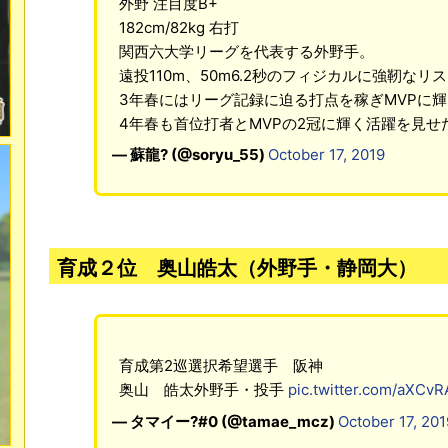
外野 注目度B+
182cm/82kg 右打
関西六大学リーグを代表する外野手。
遠投110m、50m6.2秒のフィジカルに強靭なリ
3年春にはリーグ記録に迫る打点を稼ぎMVPに
4年春も首位打者とMVPの2冠に輝く活躍を見せ
— 蘇龍? (@soryu_55)
October 17, 2019
育成２位 奥山皓太（外野手・静岡大）
育成第2巡選択希望選手 阪神
奥山 皓太外野手・投手
pic.twitter.com/aXCv
— タマイー?#0 (@tamae_mcz)
October 17, 201