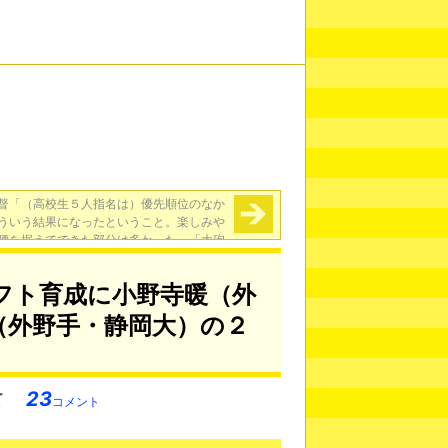
督「（高校生５人指名は）優先順位のなか
ういう結果になったということ。楽しみや
腰を据えてできた部分は多かった」「大砲
ても欲しい、右バッターで。」「本来、も
うちょっと評価されてもいい投手」
→
フト育成に小野寺暖（外
（外野手・静岡大）の２
23
コメント