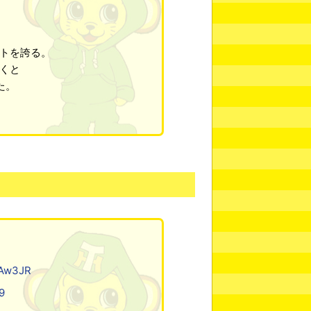
ストを誇る。
輝くと
た。
RAw3JR
9