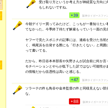
受け取り方というか考え方が神経質な方向に
もしれないですね。
+39
阪神タイガースファ
今朝デイリー買ってみたけど、こっちが一番知りたい
てなかった。今季終了待たず解雇もっていう一面の見
ヤフーで見たスポニチの記事には、連絡を受けた当初
く、鳴尾浜を出発する際にも「行きたくない」と周囲
って書いてる。
だから、昨日谷本本部長や矢野さんが試合前に何か言
モチベーションとやらが低下した訳ではない可能性が
の情報だから信憑性は高いと感じる。
+47
阪神タイガースファ
ソラーテの件も鳥谷や金本監督の件と同様見えない部
な。
+88
阪神タイガースファ