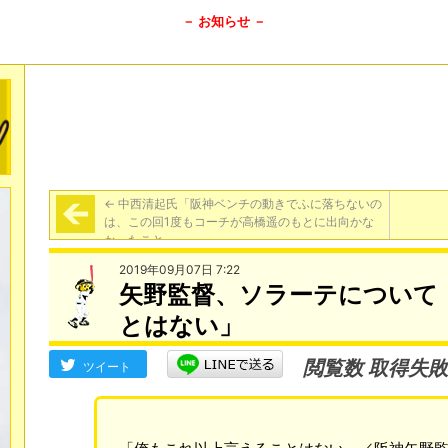
－ お知らせ －
←
中西清起氏「阪神ベンチの動きでふに落ちないの
は、この回1度もコーチが高橋遥のもとに出向かな
かったこと」
2019年09月07日 7:22
矢野監督、ソラーテについて
とはない」
閲覧数 取得失敗
ツイート