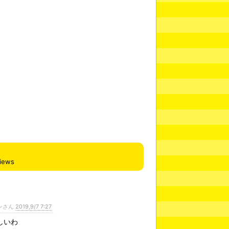
iews
ンさん
2019,9/7 7:27
しいわ