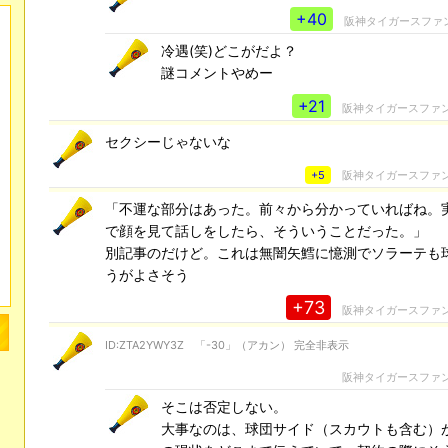
+40
阪神タイガースファ
冷遇(笑)どこがだよ？
謎コメントやめー
+21
阪神タイガースファ
セクシーじゃないな
+5
阪神タイガースファ
「不運な部分はあった。前々から分かっていればね。
で顔を見て話しをしたら、そういうことだった。」
別記事のだけど。これは無闇矢鱈に憶測でソラーテも
うがよさそう
+73
阪神タイガースファ
ID:ZTA2YWY3Z 「-30」（アカン） 完全非表示
阪神タイガースファ
そこは否定しない。
大事なのは、球団サイド（スカウトも含む）