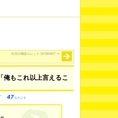
今日の雑談スレッド 20190907
→
「俺もこれ以上言えるこ
47
コメント