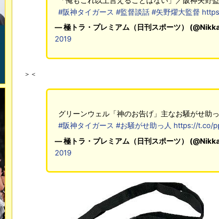
「俺もこれ以上言えることはない」／阪神矢野
#阪神タイガース
#監督談話
#矢野燿大監督
http
— 極トラ・プレミアム（日刊スポーツ） (@Nikkan
2019
＞＜
グリーンウェル「神のお告げ」主なお騒がせ助
#阪神タイガース
#お騒がせ助っ人
https://t.c
— 極トラ・プレミアム（日刊スポーツ） (@Nikkan
2019