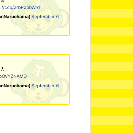
監督
s://t.co/2rbPdpbWrd
Naruohama)
September 6,
っ人
o/ppQVYZNAMO
Naruohama)
September 6,