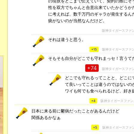
の現状をどこまで伝えていて、契約の際にそ
性を双方でちゃんと合意出来ていたかどうか
に考えれば、数千万円のギャラが発生するん
疵がないのが当然なんだけど。
阪神タイガースファ
それは違うと思う。
+15
阪神タイガースファ
そもそも自分がどこでも守れまっセ！言うて
+74
阪神タイガースファ
どこでも守れるってことと、どこに
て良いってことは違うのではないの
ワイも何でも食べられるけど、好き
+4
阪神タイガースファン
日本に来る前に鬱病だったことがあるんだけど
関係あるかなぁ
+5
阪神タイガースファ