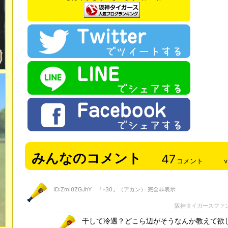
みんなのコメント
47
コメント
v
ID:ZmI0ZGJhY 「-30」（アカン） 完全非表示
阪神タイガースファ
干して冷遇？どこら辺がそうなんか教えて欲