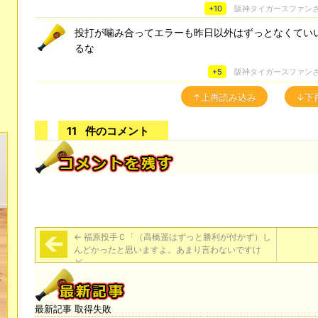
+10
阪神タイガースファン
投打が噛み合ってエラーも昨日以外はずっとなくてい
るな
+5
阪神タイガースファン
↑上再読み込み
↓下
11
件のコメント
←
福原投手Ｃ「（高橋遥はずっと勝利が付かず）し
んどかったと思いますよ。あまり言わないですけ
ど。」
最新記事 取得失敗