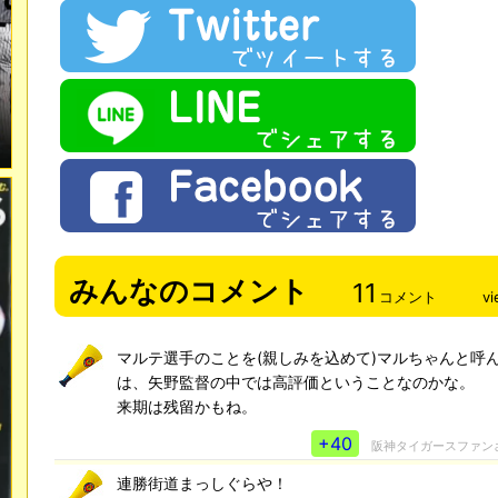
みんなのコメント
11
コメント
v
マルテ選手のことを(親しみを込めて)マルちゃんと呼
は、矢野監督の中では高評価ということなのかな。
来期は残留かもね。
+40
阪神タイガースファン
連勝街道まっしぐらや！