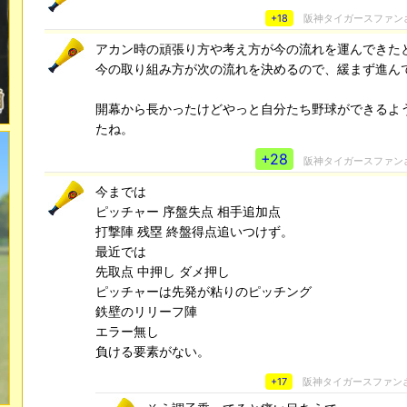
+18
阪神タイガースファン
アカン時の頑張り方や考え方が今の流れを運んできた
今の取り組み方が次の流れを決めるので、緩まず進ん
開幕から長かったけどやっと自分たち野球ができるよ
たね。
+28
阪神タイガースファン
今までは
ピッチャー 序盤失点 相手追加点
打撃陣 残塁 終盤得点追いつけず。
最近では
先取点 中押し ダメ押し
ピッチャーは先発が粘りのピッチング
鉄壁のリリーフ陣
エラー無し
負ける要素がない。
+17
阪神タイガースファン