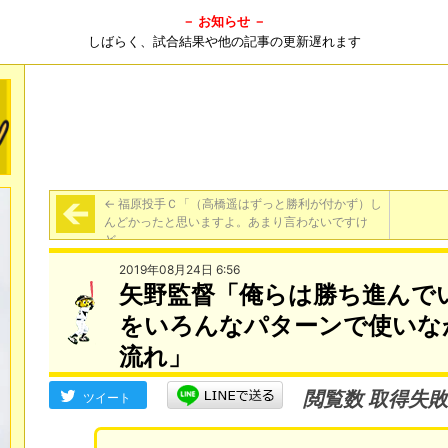
－ お知らせ －
しばらく、試合結果や他の記事の更新遅れます
←
福原投手Ｃ「（高橋遥はずっと勝利が付かず）し
んどかったと思いますよ。あまり言わないですけ
ど。」
2019年08月24日 6:56
矢野監督「俺らは勝ち進んで
をいろんなパターンで使いな
流れ」
閲覧数 取得失敗
ツイート