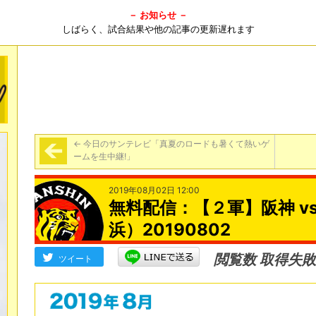
－ お知らせ －
しばらく、試合結果や他の記事の更新遅れます
←
今日のサンテレビ「真夏のロードも暑くて熱いゲ
ームを生中継!」
2019年08月02日 12:00
無料配信：【２軍】阪神 v
浜）20190802
閲覧数 取得失敗
ツイート