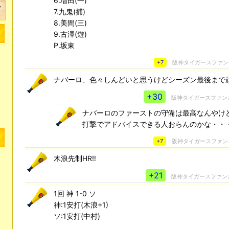
6.増田(一)
7.九鬼(捕)
8.美間(三)
9.古澤(遊)
P.坂東
+7
阪神タイガースファン
ナバーロ、色々しんどいと思うけどシーズン最後まで
+30
阪神タイガースファン
ナバーロのファーストの守備は最高なんやけ
打撃でアドバイスできる人おらんのかな・・
+7
阪神タイガースファン
木浪先制HR‼️
+21
阪神タイガースファン
1回 神 1-0 ソ
神:1安打(木浪+1)
ソ:1安打(中村)