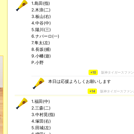
1.島田(指)
2.木浪(二)
3.板山(右)
4.中谷(中)
5.陽川(三)
6.ナバーロ(一)
7.隼太(左)
8.長坂(捕)
9.小幡(遊)
P.小野
+10
阪神タイガースファ
本日は応援よろしくお願いします
+14
阪神タイガースファン
1.福田(中)
2.三森(二)
3.中村晃(指)
4.塚田(右)
5.田城(左)