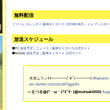
無料配信
ファーム カレンダー 阪神タイガース 2019年08月 – イレブンスポ
放送スケジュール
■PC
放送予定｜ニュース｜阪神タイガース公式サイト
■Mobile
放送予定｜阪神タイガース 公式サイト
木浪ムランｷﾀ━━━━(ﾟ∀ﾟ)━━━━!!
#hanshin
pic.twitter.com/zmzNTggy5U
— むつき@(｢・ω・)｢ｶﾞｵｰ (@mutsuki000)
Augu