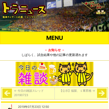
MENU
－ お知らせ －
しばらく、試合結果や他の記事の更新遅れます
←
今日の雑談スレッド
【公示】福留、１軍昇格
→
20190723
2019年07月23日 12:50