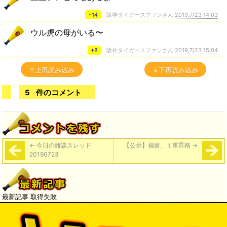
+14
阪神タイガースファンさん
2019,7/23 14:03
ウル虎の母がいる〜
+8
阪神タイガースファンさん
2019,7/23 15:04
↑上再読み込み
↓下再読み込み
5
件のコメント
←
今日の雑談スレッド
【公示】福留、１軍昇格
→
20190723
最新記事 取得失敗