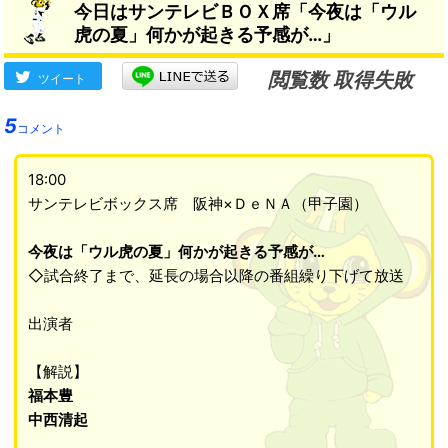
今日はサンテレビＢＯＸ席「今夜は「ウル
虎の夏」何かが起きる予感が…」
閲覧数 取得失敗
ツイート
5
コメント
18:00
サンテレビボックス席 阪神×ＤｅＮＡ（甲子園）
今夜は「ウル虎の夏」何かが起きる予感が…
◇試合終了まで、延長の場合以降の番組繰り下げて放送
出演者
【解説】
福本豊
中西清起