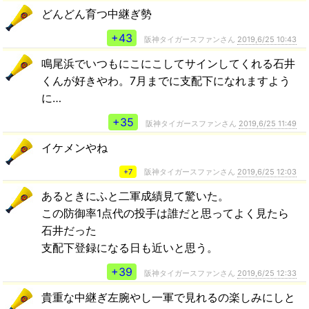
どんどん育つ中継ぎ勢
+43
阪神タイガースファンさん
2019,6/25 10:43
鳴尾浜でいつもにこにこしてサインしてくれる石井
くんが好きやわ。7月までに支配下になれますよう
に…
+35
阪神タイガースファンさん
2019,6/25 11:49
イケメンやね
+7
阪神タイガースファンさん
2019,6/25 12:03
あるときにふと二軍成績見て驚いた。
この防御率1点代の投手は誰だと思ってよく見たら
石井だった
支配下登録になる日も近いと思う。
+39
阪神タイガースファンさん
2019,6/25 12:33
貴重な中継ぎ左腕やし一軍で見れるの楽しみにしと