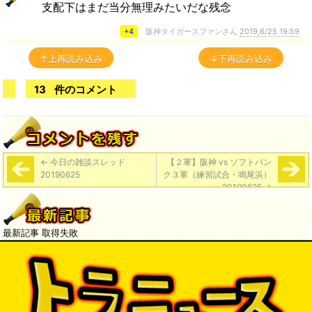
支配下はまだ当分無理みたいだな残念
+4
阪神タイガースファンさん
2019,6/25 19:59
↑上再読み込み
↓下再読み込み
13
件のコメント
←
今日の雑談スレッド
【２軍】阪神 vs ソフトバン
20190625
ク３軍（練習試合・鳴尾浜）
20190625
→
最新記事 取得失敗