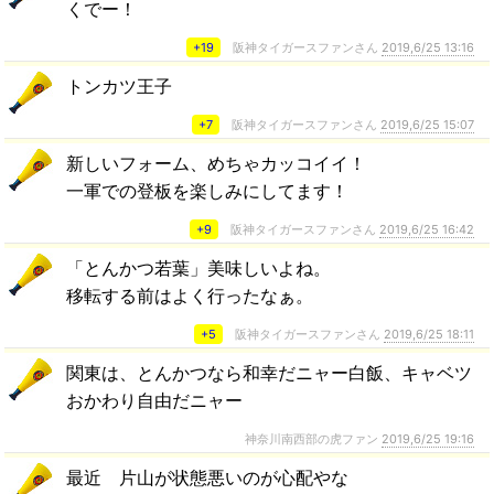
くでー！
+19
阪神タイガースファンさん
2019,6/25 13:16
トンカツ王子
+7
阪神タイガースファンさん
2019,6/25 15:07
新しいフォーム、めちゃカッコイイ！
一軍での登板を楽しみにしてます！
+9
阪神タイガースファンさん
2019,6/25 16:42
「とんかつ若葉」美味しいよね。
移転する前はよく行ったなぁ。
+5
阪神タイガースファンさん
2019,6/25 18:11
関東は、とんかつなら和幸だニャー白飯、キャベツ
おかわり自由だニャー
神奈川南西部の虎ファン
2019,6/25 19:16
最近 片山が状態悪いのが心配やな