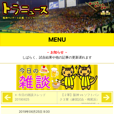
MENU
－ お知らせ －
しばらく、試合結果や他の記事の更新遅れます
←
今日の雑談スレッド
【２軍】阪神 vs ソフトバン
20190625
ク３軍（練習試合・鳴尾浜）
20190625
→
2019年06月25日 9:30