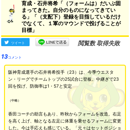
育成・石井将希「（フォームは）だいぶ固
まってきた。自分のものになってきてい
る」「（支配下）登録を目指しているだけ
でなくて、１軍のマウンドで投げることが
目標」
閲覧数 取得失敗
ツイート
13
コメント
阪神育成選手の石井将希投手（23）は、今季ウエスタ
ン・リーグでチームトップの25試合に登板。中継ぎで23
回を投げ、防御率は1・57と安定
（中略）
香田コーチの助言もあり、昨秋からフォームを改造。右足
を高く上げ、軸となる左足に体重を乗せるフォームに変更
した。今は手応えも感じている。「元々はセットポジショ