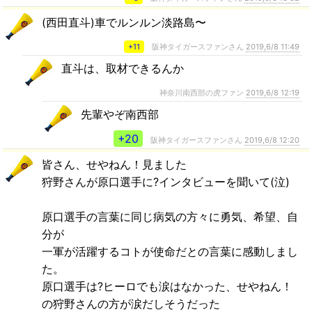
(西田直斗)車でルンルン淡路島〜
+11
阪神タイガースファンさん
2019,6/8 11:49
直斗は、取材できるんか
神奈川南西部の虎ファン
2019,6/8 12:19
先輩やぞ南西部
+20
阪神タイガースファンさん
2019,6/8 12:20
皆さん、せやねん！見ました
狩野さんが原口選手に?インタビューを聞いて(泣)
原口選手の言葉に同じ病気の方々に勇気、希望、自
分が
一軍が活躍するコトが使命だとの言葉に感動しまし
た。
原口選手は?ヒーロでも涙はなかった、せやねん！
の狩野さんの方が涙だしそうだった