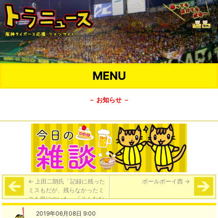
MENU
－ お知らせ －
←
上田二朗氏「記録に残った
ボールボーイ西
→
ミスもだが、残らなかったミ
スも目についた」「そんなな
か、投手陣はよく踏ん張っ
2019年06月08日 9:00
た。特に先発・西」「今後勝