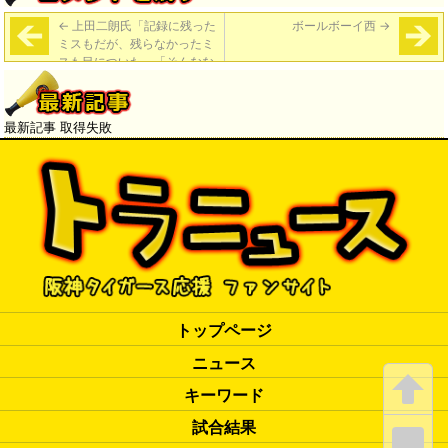
←
上田二朗氏「記録に残った
ボールボーイ西
→
ミスもだが、残らなかったミ
スも目についた」「そんなな
か、投手陣はよく踏ん張っ
た。特に先発・西」「今後勝
ち星はついてくるはず」
最新記事 取得失敗
トップページ
ニュース
キーワード
試合結果