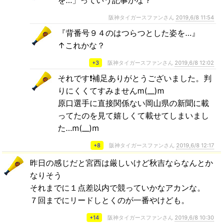
阪神タイガースファンさん
2019,6/8 11:54
『背番号９４のはつらつとした姿を…』
↑これかな？
+3
阪神タイガースファンさん
2019,6/8 12:02
それです❗補足ありがとうございました。判
りにくくてすみませんm(__)m
原口選手に直接関係ない岡山県の新聞に載
ってたのを見て嬉しくて載せてしまいまし
た…m(__)m
+8
阪神タイガースファンさん
2019,6/8 12:17
昨日の感じだと宮西は厳しいけど秋吉ならなんとか
なりそう
それまでに１点差以内で競っていかなアカンな。
７回までにリードしとくのが一番やけども。
+14
阪神タイガースファンさん
2019,6/8 10:30