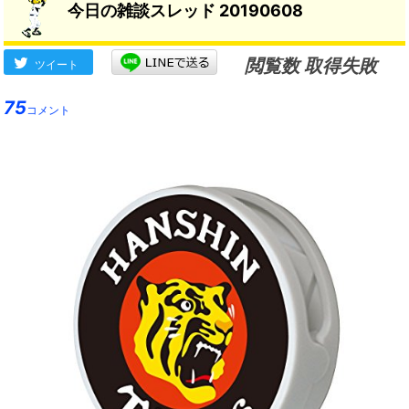
今日の雑談スレッド 20190608
ち星はついてくるはず」
閲覧数 取得失敗
ツイート
75
コメント