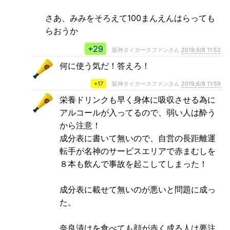
さあ、みみをそろえて100まんえんはらっても
らおうか
+29
阪神タイガースファンさん
2019,6/8 11:52
何に使う気だ！答えろ！
+17
阪神タイガースファンさん
2019,6/8 11:59
栄養ドリンクも早く身体に吸収させる為に
アルコールが入ってるので、弱い人は酔う
から注意！
成分表に書いて無いので、自営の長距離運
転手が名神のサービスエリアで赤まむしを
８本も飲んで事故を起こしてしまった！
成分表に載せて無いのが悪いと問題に成っ
た。
奈良漬けを食べても顔が赤く成る人は要注