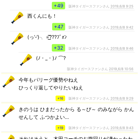
+49
阪神タイガースファンさん
2019,6/8 9:25
西くんにも！
+47
阪神タイガースファンさん
2019,6/8 9:42
(っ’-‘)╮ =͟͟͞͞???ﾌﾞｫﾝ
+32
阪神タイガースファンさん
2019,6/8 9:46
(ﾉ・_・)ﾉ ⌒?
阪神タイガースファンさん
2019,6/8 10:56
今年もパリーグ優勢やねえ
ひっくり返してやりたいねえ
+16
阪神タイガースファンさん
2019,6/8 9:29
きのうは ひまだったから る～び～ のみながら かん
せんして ふつかよい…
+19
阪神タイガースファンさん
2019,6/8 9:43
それはそうと、木田コーチのお腹回りが凄かったわ