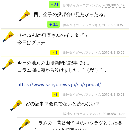
+21
阪神タイガースファンさん
2019,6/8 10:19
西、金子の投げ合い見たかったね。
+44
阪神タイガースファンさん
2019,6/8 10:57
せやねん!の狩野さんのインタビュー
今日はグッチ
+15
阪神タイガースファンさん
2019,6/8 10:23
今日の地元の山陽新聞の記事です。
コラム欄に朝から泣けました｡･ﾟ･(ﾉ∀`)･ﾟ･｡
https://www.sanyonews.jp/sp/special/
+6
阪神タイガースファンさん
2019,6/8 10:25
どの記事？会員でないと読めない？
阪神タイガースファンさん
2019,6/8 11:09
コラムの「背番号９４のハツラツとした姿
を…」っていう記事かな？