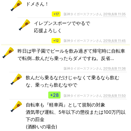
ドメさん！
+17
阪神タイガースファンさん
2019,6/8 11:35
イレブンスポーツでやるで
応援よろしく
+12
阪神タイガースファンさん
2019,6/8 11:45
昨日は甲子園でビールを飲み過ぎて帰宅時に自転車
で転倒…飲んだら乗ったらダメですね。反省…
阪神タイガースファンさん
2019,6/8 11:36
飲んだら乗るなだけじゃなくて乗るなら飲む
な、乗ったら飲むなやで
+28
阪神タイガースファンさん
2019,6/8 11:50
自転車も『軽車両』として規制の対象
酒気帯び運転、5年以下の懲役または100万円以
下の罰金
(酒酔いの場合)