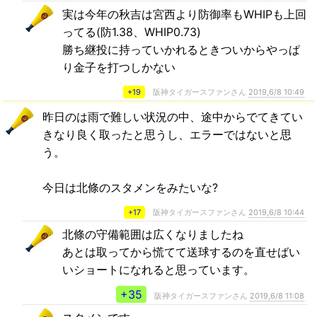
実は今年の秋吉は宮西より防御率もWHIPも上回
ってる(防1.38、WHIP0.73)
勝ち継投に持っていかれるときついからやっぱ
り金子を打つしかない
+19
阪神タイガースファンさん
2019,6/8 10:49
昨日のは雨で難しい状況の中、途中からでてきてい
きなり良く取ったと思うし、エラーではないと思
う。
今日は北條のスタメンをみたいな?
+17
阪神タイガースファンさん
2019,6/8 10:44
北條の守備範囲は広くなりましたね
あとは取ってから慌てて送球するのを直せばい
いショートになれると思っています。
+35
阪神タイガースファンさん
2019,6/8 11:08