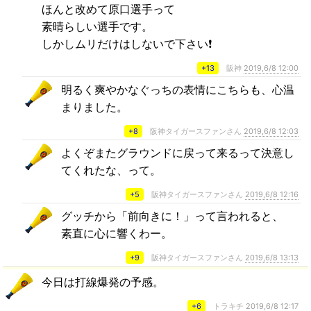
ほんと改めて原口選手って
素晴らしい選手です。
しかしムリだけはしないで下さい❗
+13
阪神
2019,6/8 12:00
明るく爽やかなぐっちの表情にこちらも、心温
まりました。
+8
阪神タイガースファンさん
2019,6/8 12:03
よくぞまたグラウンドに戻って来るって決意し
てくれたな、って。
+5
阪神タイガースファンさん
2019,6/8 12:16
グッチから「前向きに！」って言われると、
素直に心に響くわー。
+9
阪神タイガースファンさん
2019,6/8 13:13
今日は打線爆発の予感。
+6
トラキチ
2019,6/8 12:17