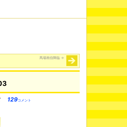
馬場画伯降臨
→
03
129
コメント