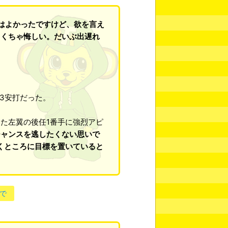
のはよかったですけど、欲を言え
ゃくちゃ悔しい。だいぶ出遅れ
」
の3安打だった。
た左翼の後任1番手に強烈アピ
チャンスを逃したくない思いで
くところに目標を置いていると
で