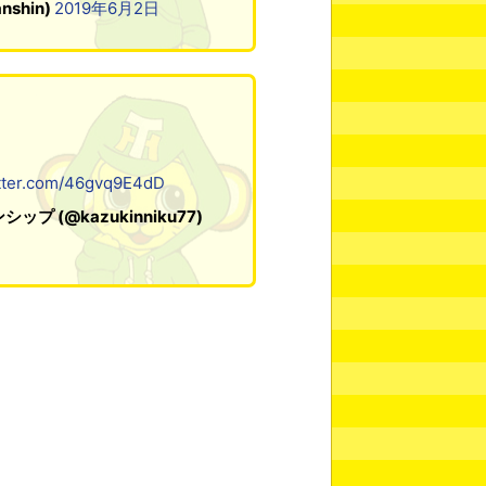
shin)
2019年6月2日
itter.com/46gvq9E4dD
 (@kazukinniku77)