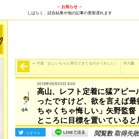
－ お知らせ －
しばらく、試合結果や他の記事の更新遅れます
←
守屋「おじいちゃん孝行できてるのがうれしい」
井川慶、
2019年06月03日 8:00
高山、レフト定着に猛アピー
ったですけど、欲を言えば最
ちゃくちゃ悔しい」矢野監督
ところに目標を置いていると
閲覧数 取得失敗
ツイート