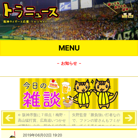
MENU
－ お知らせ －
←
阪神序盤に７得点！梅野・
矢野監督「勝負強い打者なの
高山猛打賞、広島追いつかせ
で、ファンの皆さんもフミが
ず勝利し２位・貯金５で交流
帰ってくる姿をめちゃくちゃ
戦へ「神7-5広」
楽しみに待っていると思う」
2019年06月02日 19:20
→