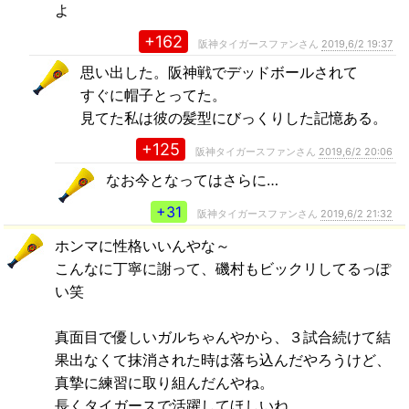
よ
+162
阪神タイガースファンさん
2019,6/2 19:37
思い出した。阪神戦でデッドボールされて
すぐに帽子とってた。
見てた私は彼の髪型にびっくりした記憶ある。
+125
阪神タイガースファンさん
2019,6/2 20:06
なお今となってはさらに…
+31
阪神タイガースファンさん
2019,6/2 21:32
ホンマに性格いいんやな～
こんなに丁寧に謝って、磯村もビックリしてるっぽ
い笑
真面目で優しいガルちゃんやから、３試合続けて結
果出なくて抹消された時は落ち込んだやろうけど、
真摯に練習に取り組んだんやね。
長くタイガースで活躍してほしいね