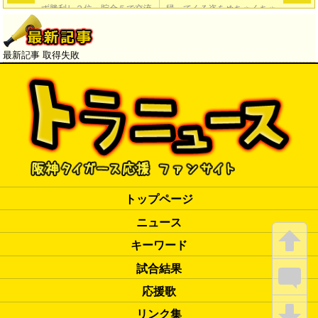
ず勝利し２位・貯金５で交流
帰ってくる姿をめちゃくちゃ
戦へ「神7-5広」
楽しみに待っていると思う」
→
最新記事 取得失敗
トップページ
ニュース
キーワード
試合結果
応援歌
リンク集