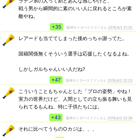
ラテン系の人って割とあんな感じやけど、
戦う男から瞬間的に素のいい人に戻れるところが素
敵やね。
+35
阪神タイガースファンさん
2019,6/2 21:25
レアードも当ててしまった後めっちゃ謝ってた。
国籍関係無くそういう選手は応援したくなるよね。
しかしガルちゃんいい人だね?
+47
阪神タイガースファンさん
2019,6/2 22:23
こういうこともちゃんとした「プロの姿勢」やね！
実力の世界だけど、人間としての立ち振る舞いも見
られてるもんね、特に子供たちには。
+43
阪神タイガースファンさん
2019,6/2 22:36
それに比べてうちの○カジは、、、