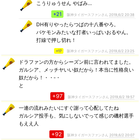
こうりゅうせん やばみ…
+21
阪神タイガースファンさん
2019,6/2 20:38
DH有りやったらつばの十八番やろ。
バケモンみたいな打者いっぱいおるやん。
打線で押し切れ！
+17
阪神タイガースファンさん
2019,6/2 23:25
ドラファンの方からシーズン前に言われてました。
ガルシア、メッチヤいい奴だから！本当に性格良い
奴だから！・・‐・
と
+97
阪神タイガースファンさん
2019,6/2 19:57
一連の流れみたいにすぐ謝って心配してたね
ガルシア投手も、気にしないでって感じの磯村選手
もええ人
+92
阪神タイガースファンさん
2019,6/2 20:07