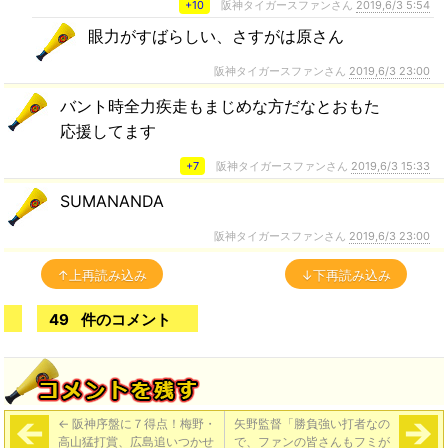
+10
阪神タイガースファンさん
2019,6/3 5:54
眼力がすばらしい、さすがは原さん
阪神タイガースファンさん
2019,6/3 23:00
バント時全力疾走もまじめな方だなとおもた
応援してます
+7
阪神タイガースファンさん
2019,6/3 15:33
SUMANANDA
阪神タイガースファンさん
2019,6/3 23:00
↑上再読み込み
↓下再読み込み
49
件のコメント
←
阪神序盤に７得点！梅野・
矢野監督「勝負強い打者なの
高山猛打賞、広島追いつかせ
で、ファンの皆さんもフミが