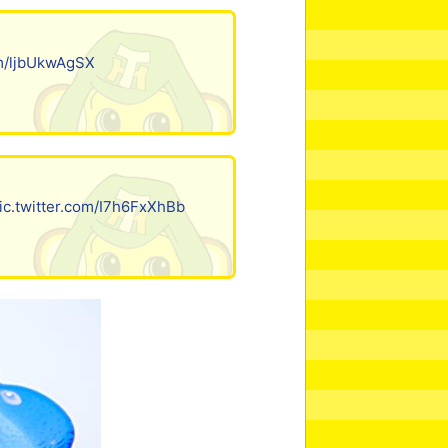
om/ljbUkwAgSX
ic.twitter.com/I7h6FxXhBb