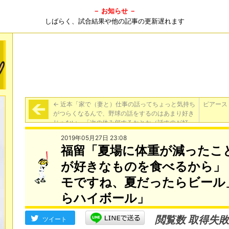
－ お知らせ －
しばらく、試合結果や他の記事の更新遅れます
←
近本「家で（妻と）仕事の話ってちょっと気持ち
ピアース
がつらくなるんで、野球の話をするのはあまり好き
じゃない」「次の休み何するかとか（話すのが好
き）」「でも基本野球の話になっちゃいますね、ハ
2019年05月27日 23:08
ッハッハ笑」
福留「夏場に体重が減ったこ
が好きなものを食べるから」
モですね、夏だったらビール
らハイボール」
閲覧数 取得失敗
ツイート