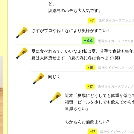
ど。
淡路島のハモも大人気です。
+7
阪神タイガースファン
さすがプロやね！なにより奥様がすごい！
+44
阪神タイガースファン
夏に食べれるて、いいなぁ❗私は夏、苦手で食欲も毎年
夏は大体痩せます！⤵️夏の為に冬は食べます(笑)
+15
阪神タイガースファン
同じく
+17
阪神タイガースファン
近本「夏場にどうしても体重が落ち
福留「ビールを少しでも飲んでから
量減らない」
ちかもんお酒飲まない?
+17
阪神タイガースファン