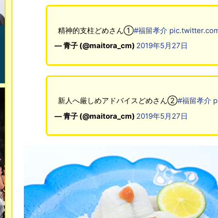
精神的支柱どめさん①
#福留孝介
pic.twitter.c
— 青子 (@maitora_cm)
2019年5月27日
新人へ厳しめアドバイスどめさん②
#福留孝介
p
— 青子 (@maitora_cm)
2019年5月27日