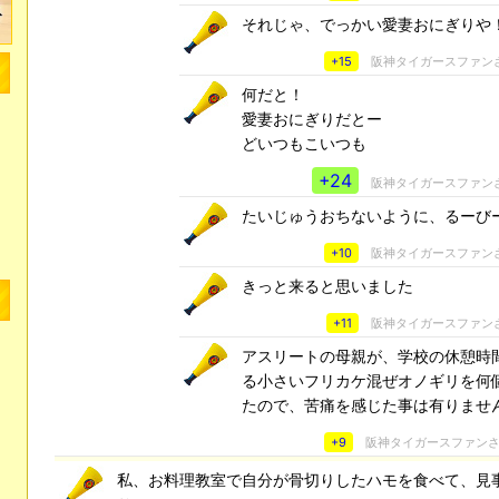
それじゃ、でっかい愛妻おにぎりや
+15
阪神タイガースファン
何だと！
愛妻おにぎりだとー
どいつもこいつも
+24
阪神タイガースファン
たいじゅうおちないように、るーびー_φ
+10
阪神タイガースファン
きっと来ると思いました
+11
阪神タイガースファン
アスリートの母親が、学校の休憩時
る小さいフリカケ混ぜオノギリを何
たので、苦痛を感じた事は有りませ
+9
阪神タイガースファン
私、お料理教室で自分が骨切りしたハモを食べて、見