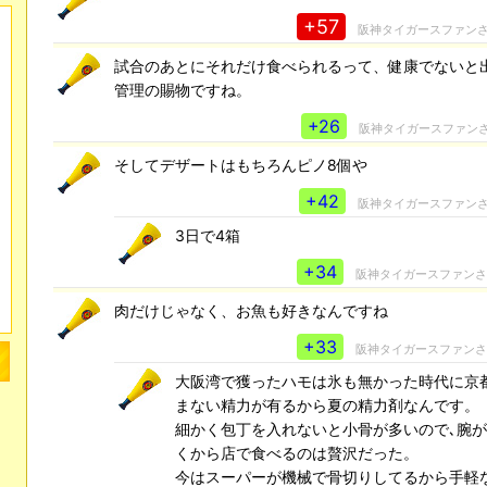
+57
阪神タイガースファン
試合のあとにそれだけ食べられるって、健康でないと
管理の賜物ですね。
+26
阪神タイガースファン
そしてデザートはもちろんピノ8個や
+42
阪神タイガースファン
3日で4箱
+34
阪神タイガースファン
肉だけじゃなく、お魚も好きなんですね
+33
阪神タイガースファン
大阪湾で獲ったハモは氷も無かった時代に京
まない精力が有るから夏の精力剤なんです。
細かく包丁を入れないと小骨が多いので､腕
くから店で食べるのは贅沢だった。
今はスーパーが機械で骨切りしてるから手軽