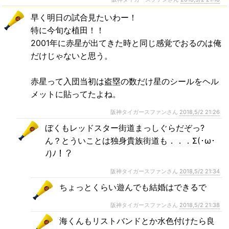
早く明日の試合見たいわー！
特に今旬な植田！！
2001年に赤星が出てきた時と同じ感覚でおるのは俺
だけじゃないと思う。
赤星って入団当初は盗塁の数だけ星のシールをヘル
メットに貼ってたよね。
阪神タイガースファンさん
2018,5/2 21:26
ぼくもレッドスター街道まっしぐらだぞっ?
ん？とういことは独身貴族街道も．．．Σ(･ω･
ﾉ)ﾉ！？
阪神タイガースファンさん
2018,5/2 21:34
ちょっとくらい遊んでも結婚はできるで
阪神タイガースファンさん
2018,5/2 21:38
海くんもリストバンドとか水色付けたら良