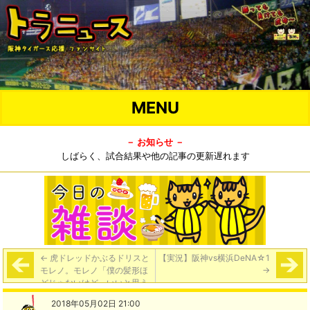
MENU
－ お知らせ －
しばらく、試合結果や他の記事の更新遅れます
←
虎ドレッドかぶるドリスと
【実況】阪神vs横浜DeNA☆1
モレノ。モレノ「僕の髪形ほ
→
どじゃないけど、いいと思う
よ」
2018年05月02日 21:00