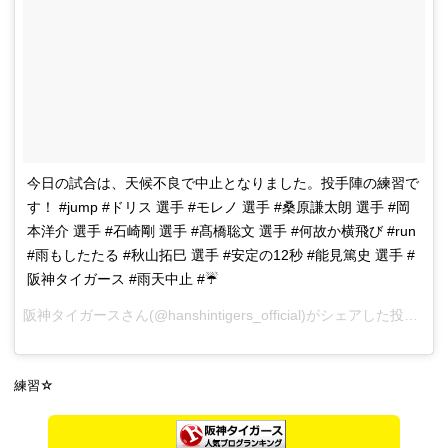
今日の試合は、天候不良で中止となりました。投手陣の練習で
す！ #jump #ドリス 選手 #モレノ 選手 #桑原謙太朗 選手 #岡
本洋介 選手 #石崎剛 選手 #髙橋聡文 選手 #何故か横飛び #run
#雨もしたたる #秋山拓巳 選手 #安定の12秒 #能見篤史 選手 #
阪神タイガース #雨天中止 #☔️
阪神タイガース
さん(@hanshintigers_official)がシェアした投稿 –
2
練習☆