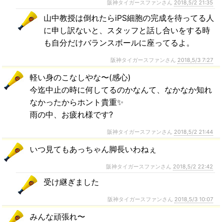
阪神タイガースファンさん
2018,5/2 21:35
山中教授は倒れたらiPS細胞の完成を待ってる人
に申し訳ないと、スタッフと話し合いをする時
も自分だけバランスボールに座ってるよ。
阪神タイガースファンさん
2018,5/3 7:27
軽い身のこなしやな〜(感心)
今迄中止の時に何してるのかなんて、なかなか知れ
なかったからホント貴重✨
雨の中、お疲れ様です?
阪神タイガースファンさん
2018,5/2 21:44
いつ見てもあっちゃん脚長いわねぇ
阪神タイガースファンさん
2018,5/2 22:42
受け継ぎました
阪神タイガースファンさん
2018,5/3 10:07
みんな頑張れ〜