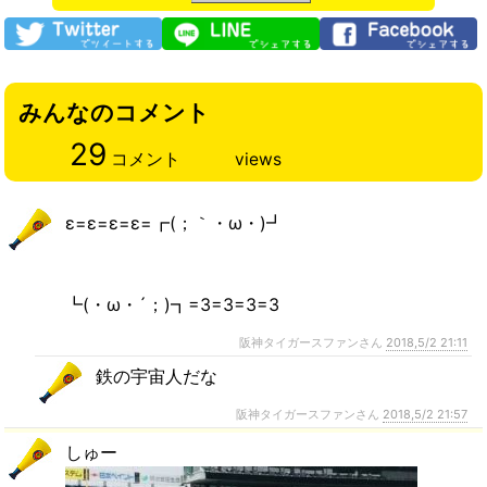
みんなのコメント
29
コメント
views
ε=ε=ε=ε=┏(；｀・ω・)┛
┗(・ω・´；)┓=3=3=3=3
阪神タイガースファンさん
2018,5/2 21:11
鉄の宇宙人だな
阪神タイガースファンさん
2018,5/2 21:57
しゅー