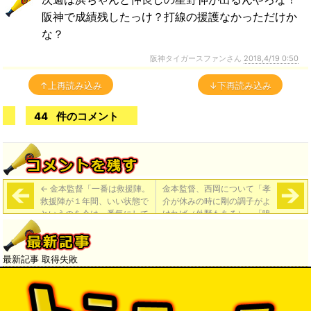
阪神で成績残したっけ？打線の援護なかっただけか
な？
阪神タイガースファンさん
2018,4/19 0:50
↑上再読み込み
↓下再読み込み
44
件のコメント
←
金本監督「一番は救援陣。
金本監督、西岡について「孝
救援陣が１年間、いい状態で
介が休みの時に剛の調子がよ
というのを今は一番気にして
ければ（外野もある）」「嗅
いるから」
覚がすごいから。クンクン。
出られそうなところを、ちょ
ろちょろ練習してますよ」
→
最新記事 取得失敗