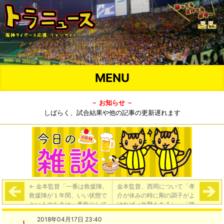
MENU
－ お知らせ －
しばらく、試合結果や他の記事の更新遅れます
←
金本監督「一番は救援陣。
金本監督、西岡について「孝
救援陣が１年間、いい状態で
介が休みの時に剛の調子がよ
というのを今は一番気にして
ければ（外野もある）」「嗅
いるから」
覚がすごいから。クンクン。
2018年04月17日 23:40
出られそうなところを、ちょ