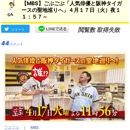
【MBS】ごぶごぶ「人気俳優と阪神タイガ
ろちょろ練習してますよ」
→
ースの聖地巡りへ」４月１７日（火）夜１
１：５７～
閲覧数 取得失敗
ツイート
44
コメント
ごぶごぶ ｜ MBS