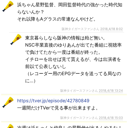
浜ちゃん星野監督、岡田監督時代の強かった時代知
らないんか？
それ以降もAグラスの常連なんやけど。
阪神タイガースファンさん
2018,4/18 8:02
東京暮らしなら阪神の情報は殆ど無い。
NSC卒業直後のゆりあんが出てた番組に視聴率
で負けてたから一度は番組が終った。
イチローを出せば見て貰えるが、今は出演者を
前以て公表しないし
（レコーダー用のEPGデータを送ってる局なの
に…）
阪神タイガースファンさん
2018,4/18 13:24
https://tver.jp/episode/42780849
一週間だけTVerで見る事が出来ますよ。
阪神タイガースファンさん
2018,4/18 15:03
次週は浜ちゃんと仲良しの星野伸が出るんやろな！