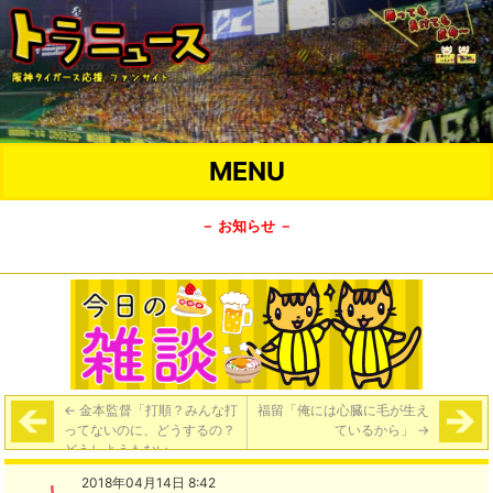
MENU
－ お知らせ －
←
金本監督「打順？みんな打
福留「俺には心臓に毛が生え
ってないのに、どうするの？
ているから」
→
どうしようもない」
2018年04月14日 8:42