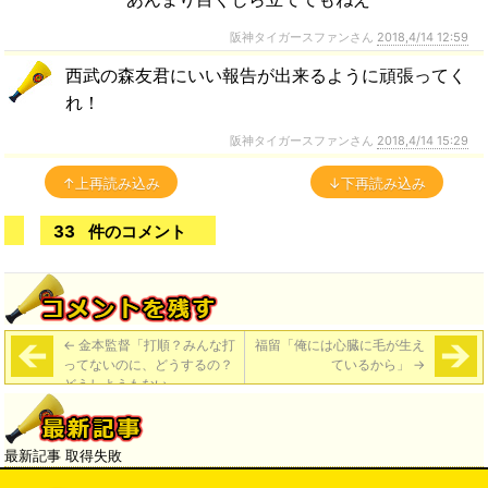
阪神タイガースファンさん
2018,4/14 12:59
西武の森友君にいい報告が出来るように頑張ってく
れ！
阪神タイガースファンさん
2018,4/14 15:29
↑上再読み込み
↓下再読み込み
33
件のコメント
←
金本監督「打順？みんな打
福留「俺には心臓に毛が生え
ってないのに、どうするの？
ているから」
→
どうしようもない」
最新記事 取得失敗