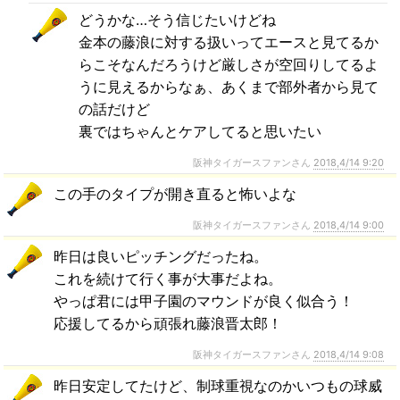
どうかな…そう信じたいけどね
金本の藤浪に対する扱いってエースと見てるか
らこそなんだろうけど厳しさが空回りしてるよ
うに見えるからなぁ、あくまで部外者から見て
の話だけど
裏ではちゃんとケアしてると思いたい
阪神タイガースファンさん
2018,4/14 9:20
この手のタイプが開き直ると怖いよな
阪神タイガースファンさん
2018,4/14 9:00
昨日は良いピッチングだったね。
これを続けて行く事が大事だよね。
やっぱ君には甲子園のマウンドが良く似合う！
応援してるから頑張れ藤浪晋太郎！
阪神タイガースファンさん
2018,4/14 9:08
昨日安定してたけど、制球重視なのかいつもの球威