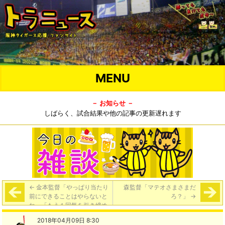
MENU
－ お知らせ －
しばらく、試合結果や他の記事の更新遅れます
←
金本監督「やっぱり当たり
森監督「マテオさまさまだ
前にできることはやらないと
ろ？」
→
ね」「もう１回気を引き締め
ないと、ホントに」
2018年04月09日 8:30