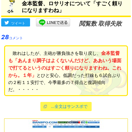
金本監督、ロサリオについて「すごく頼り
になりますわね」
閲覧数 取得失敗
ツイート
28
コメント
金本監督
敗れはしたが、主砲が勝負強さを取り戻し、
も「あんまり調子はよくないんだけど、ああいう場面
で打てるというのはすごく頼りになりますわね。これ
から。１年」
とひと安心。低調だった打線も６試合ぶり
の２桁１１安打で、今季最多の７得点と復調傾向
だ。・・・・・
…全文はサンスポで