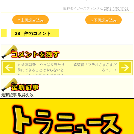
阪神タイガースファンさん
2018,4/10 17:03
↑上再読み込み
↓下再読み込み
28
件のコメント
←
金本監督「やっぱり当たり
森監督「マテオさまさまだ
前にできることはやらないと
ろ？」
→
ね」「もう１回気を引き締め
ないと、ホントに」
最新記事 取得失敗