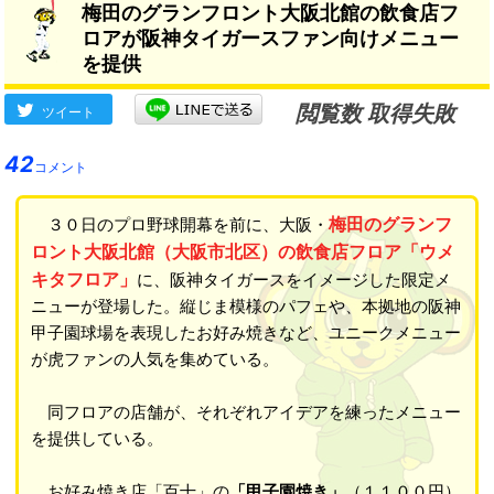
梅田のグランフロント大阪北館の飲食店フ
ロアが阪神タイガースファン向けメニュー
を提供
閲覧数 取得失敗
ツイート
42
コメント
梅田のグランフ
３０日のプロ野球開幕を前に、大阪・
ロント大阪北館（大阪市北区）の飲食店フロア「ウメ
キタフロア」
に、阪神タイガースをイメージした限定メ
ニューが登場した。縦じま模様のパフェや、本拠地の阪神
甲子園球場を表現したお好み焼きなど、ユニークメニュー
が虎ファンの人気を集めている。
同フロアの店舗が、それぞれアイデアを練ったメニュー
を提供している。
お好み焼き店「百十」の
「甲子園焼き」
（１１００円）