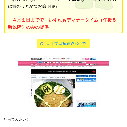
は青のりとかつお節
（中略）
４月１日までで、いずれもディナータイム（午後５
時以降）のみの提供
・・・・・
…全文は産経WESTで
行ってみたい！