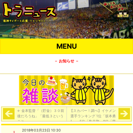
MENU
－ お知らせ －
←
金本監督「（貯金）３０前
【スカパー！調べ】イケメン
後だろうね」「最低３という
選手ランキング 1位「坂本勇
こと」
人」…5位「鳥谷敬」8位「藤
浪晋太郎」
→
2018年03月23日 10:30