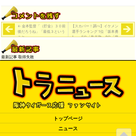
←
金本監督「（貯金）３０前
【スカパー！調べ】イケメン
後だろうね」「最低３という
選手ランキング 1位「坂本勇
こと」
人」…5位「鳥谷敬」8位「藤
浪晋太郎」
→
最新記事 取得失敗
トップページ
ニュース