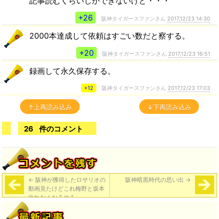
記事読むくらいしかできないけど・・・
+26
阪神タイガースファンさん
2017,12/23 14:30
2000本達成して依頼はすごい数だと察する。
+20
阪神タイガースファンさん
2017,12/23 16:51
録画して永久保存する。
+12
阪神タイガースファンさん
2017,12/23 17:03
↑上再読み込み
↓下再読み込み
26
件のコメント
←
阪神が獲得したロサリオの
阪神暗黒時代の思い出
→
動画見たけどこれ梅野と坂本
出れなくなるやろ