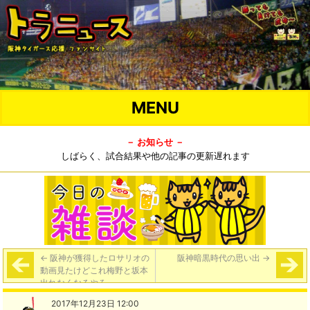
MENU
－ お知らせ －
しばらく、試合結果や他の記事の更新遅れます
←
阪神が獲得したロサリオの
阪神暗黒時代の思い出
→
動画見たけどこれ梅野と坂本
出れなくなるやろ
2017年12月23日 12:00