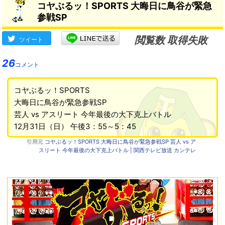
コヤぶるッ！SPORTS 大晦日に鳥谷が緊急
参戦SP
閲覧数 取得失敗
ツイート
26
コメント
コヤぶるッ！SPORTS
大晦日に鳥谷が緊急参戦SP
芸人 vs アスリート 今年最後の大下克上バトル
12月31日（日） 午後3：55～5：45
引用元
コヤぶるッ！SPORTS 大晦日に鳥谷が緊急参戦SP 芸人 vs ア
スリート 今年最後の大下克上バトル | 関西テレビ放送 カンテレ