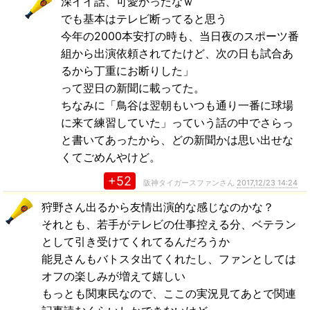
深イイ話、可愛かったなｗ
でも基本はテレビ断ってると思う
今年の2000本安打の時も、当日夜のスポーツ番
組から出演依頼されてたけど、次の日も試合あ
るから丁重にお断りした」
って翌日の新聞に載ってた。
ちなみに「鳥谷は翌朝もいつも通り一番に球場
に来て練習していた」っていう話の中でさらっ
と書いてあったから、どの新聞かは思い出せな
くてごめんやけど。
+52
阪神タイガースファンさん
2017,12/23 14:24
狩野さん出るから友情出演的な感じなのかな？
それとも、若手がテレビの仕事控える分、ベテラン
として引き受けてくれてるんだろうか
能見さんもバトスタ出てくれたし、ファンとしては
オフの楽しみが増えて嬉しい
もっとも関東民なので、ここの実況見てあとで関連