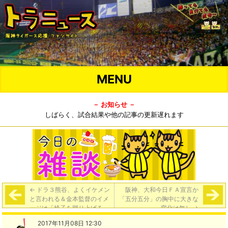
MENU
－ お知らせ －
しばらく、試合結果や他の記事の更新遅れます
←
ドラ３熊谷、よくイケメン
阪神、大和今日ＦＡ宣言か
と言われる＆金本監督のイメ
「五分五分」の胸中に大きな
ージは「椅子を蹴り上げる
変化は無し
→
人」
2017年11月08日 12:30