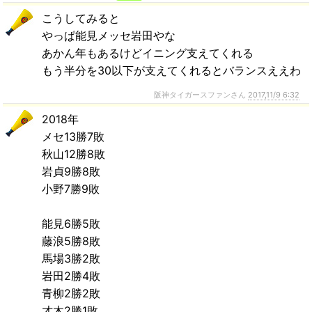
こうしてみると
やっぱ能見メッセ岩田やな
あかん年もあるけどイニング支えてくれる
もう半分を30以下が支えてくれるとバランスええわ
阪神タイガースファンさん
2017,11/9 6:32
2018年
メセ13勝7敗
秋山12勝8敗
岩貞9勝8敗
小野7勝9敗
能見6勝5敗
藤浪5勝8敗
馬場3勝2敗
岩田2勝4敗
青柳2勝2敗
才木2勝1敗