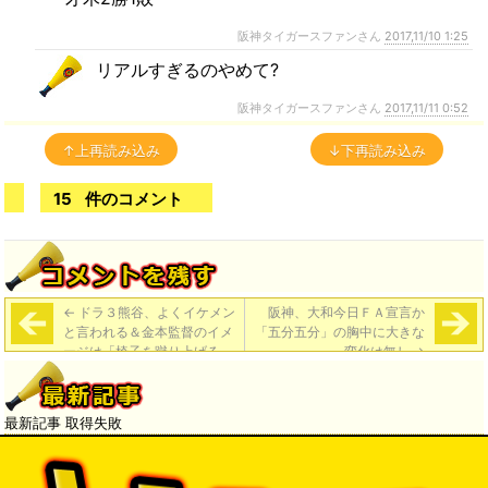
阪神タイガースファンさん
2017,11/10 1:25
リアルすぎるのやめて?
阪神タイガースファンさん
2017,11/11 0:52
↑上再読み込み
↓下再読み込み
15
件のコメント
←
ドラ３熊谷、よくイケメン
阪神、大和今日ＦＡ宣言か
と言われる＆金本監督のイメ
「五分五分」の胸中に大きな
ージは「椅子を蹴り上げる
変化は無し
→
人」
最新記事 取得失敗