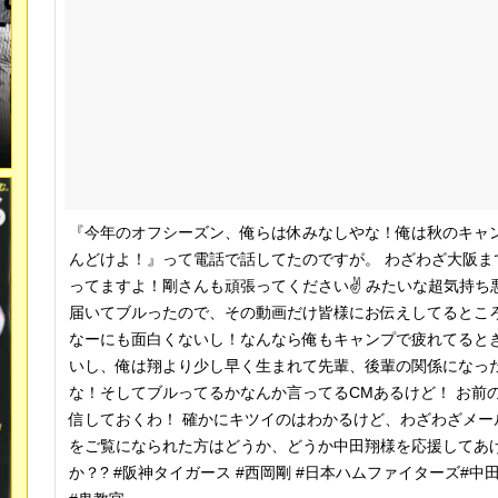
『今年のオフシーズン、俺らは休みなしやな！俺は秋のキャ
んどけよ！』って電話で話してたのですが。 わざわざ大阪ま
ってますよ！剛さんも頑張ってください✌️ みたいな超気持
届いてブルったので、その動画だけ皆様にお伝えしてるところ
なーにも面白くないし！なんなら俺もキャンプで疲れてると
いし、俺は翔より少し早く生まれて先輩、後輩の関係になっ
な！そしてブルってるかなんか言ってるCMあるけど！ お前
信しておくわ！ 確かにキツイのはわかるけど、わざわざメー
をご覧になられた方はどうか、どうか中田翔様を応援してあげ
か？? #阪神タイガース #西岡剛 #日本ハムファイターズ#中田