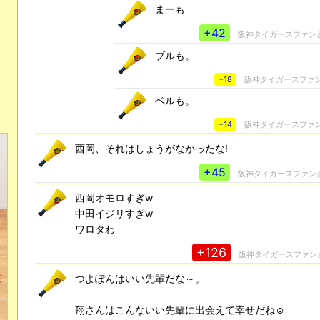
まーも
+42
阪神タイガースファン
ブルも。
+18
阪神タイガースファ
ベルも。
+14
阪神タイガースファ
西岡、それはしょうがなかったな!
+45
阪神タイガースファン
西岡オモロすぎw
中田イジリすぎw
ワロタわ
+126
阪神タイガースファン
つよぽんはいい先輩だな～。
翔さんはこんないい先輩に出会えて幸せだね☺