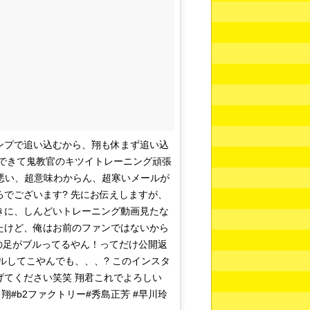
ンプで追い込むから、翔も休まず追い込
できて鬼教官のキツイトレーニング頑張
ち悪い、超意味わからん、超寒いメールが
でございます? 先にお伝えしますが、
きに、しんどいトレーニング動画見たな
たけど、俺はお前のファンではないから
の足がブルってるやん！ってだけ公開返
ルしてこやんでも、、、? このインスタ
てください笑笑 翔君これでよろしい
翔#b2ファクトリー#秀島正芳 #早川玲