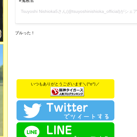
#鬼教官
Tsuyoshi Nishioka5さん(@tsuyoshinishioka_official)
ブルった！
いつもありがとうございます＼(^o^)／