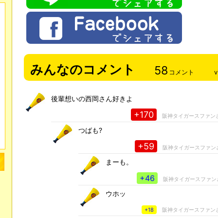
みんなのコメント
58
コメント
v
後輩想いの西岡さん好きよ
+170
阪神タイガースファン
つばも?
+59
阪神タイガースファン
まーも。
+46
阪神タイガースファン
ウホッ
+18
阪神タイガースファン