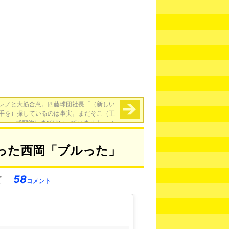
レノと大筋合意。四藤球団社長「（新しい
手を）探しているのは事実。まだそこ（正
式契約）まではいっていません」
→
った西岡「ブルった」
58
コメント