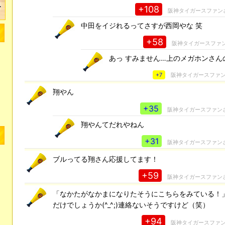
+108
阪神タイガースファン
中田をイジれるってさすが西岡やな 笑
+58
阪神タイガースファ
あっ すみません…上のメガホンさん
+7
阪神タイガースファ
翔やん
+35
阪神タイガースファン
翔やんてだれやねん
+31
阪神タイガースファン
ブルってる翔さん応援してます！
+59
阪神タイガースファン
「なかたがなかまになりたそうにこちらをみている！
だけでしょうか(^_^;)連絡ないそうですけど（笑）
+94
阪神タイガースファ