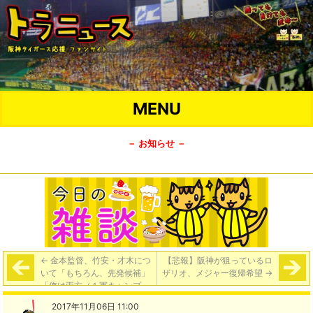
MENU
－ お知らせ －
←
金本監督、竹安・才木につ
【悲報】阪神が狙っているロ
いて「もちろん、先発候補」
ザリオ、メジャー復帰希望
→
「俺は両方（１軍キャンプ
に）連れていきたいけどね」
2017年11月06日 11:00