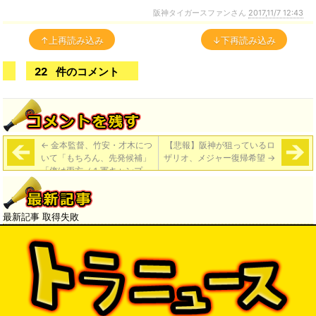
阪神タイガースファンさん
2017,11/7 12:43
↑上再読み込み
↓下再読み込み
22
件のコメント
←
金本監督、竹安・才木につ
【悲報】阪神が狙っているロ
いて「もちろん、先発候補」
ザリオ、メジャー復帰希望
→
「俺は両方（１軍キャンプ
に）連れていきたいけどね」
最新記事 取得失敗