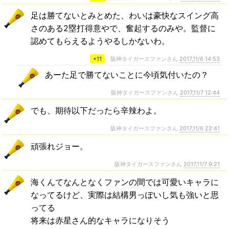
足は勝てないとみとめた、わいは豪快なスイング高
さのある2塁打得意やで、奮起するのみや。監督に
認めてもらえるようやるしかないわ。
+11
阪神タイガースファンさん
2017,11/6 14:53
あーた足で勝てないことに今頃気付いたの？
阪神タイガースファンさん
2017,11/7 12:44
でも、期待以下だったら辛辣わよ。
阪神タイガースファンさん
2017,11/6 22:41
頑張れジョー。
阪神タイガースファンさん
2017,11/7 9:21
海くんてなんとなくファンの間では可愛いキャラに
なってるけど、実際は結構男っぽいし気も強いと思
ってる
将来は赤星さん的なキャラになりそう