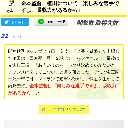
金本監督、植田について「楽しみな選手で
すよ。吸収力があるから」
閲覧数 取得失敗
ツイート
22
コメント
阪神秋季キャンプ（５日、安芸）「２番・遊撃」で出場し
た植田は一回無死一塁で２球バントをファウルし、最後は
見逃し三振。「あういうのをしっかり決めていかないと、
チャンスは回ってこない」と肩を落とした。それでも三回
一死一塁ではエンドランで遊撃へ転がし、快足を生かして
金本監督は「楽しみな選手ですよ。吸収力
内野安打。
があるから」
と・・・・・
…全文はサンスポで