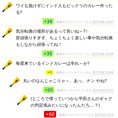
ワイも負けずにインド人もビックリのカレー作った
る?
+34
阪神タイガースファンさん
2017,11/6 23:07
気分転換の場所があるって良いね～?✨
皆頑張りすぎず、ちょくちょく楽しい事や気分転換
もしながら頑張ってね！
+35
阪神タイガースファンさん
2017,11/6 23:09
毎度来ているインドカレーは辛れ～か?
+11
阪神タイガースファンさん
2017,11/6 23:09
丸いのなんじゃこりゃ～、あっ、ナン やね?
+20
阪神タイガースファンさん
2017,11/6 23:17
(ところで僕っていつから平田さんのギャグ
の判定係みたいになったんだろ‥‥？)
+66
阪神タイガースファンさん
2017,11/7 0:13