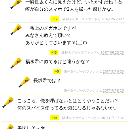
一瞬長坂くんに見えたけど、いとかずだね！石
崎が自分のスマホで2人を撮った感じかな。
+12
阪神タイガースファンさん
2017,11/6 23:17
一番上のメガホンですが
みなさん教えて頂いて
ありがとうございますm(__)m
+16
阪神タイガースファンさん
2017,11/6 23:25
福永君に似てるけど違うかな？
+5
阪神タイガースファンさん
2017,11/7 0:30
長坂君では？
阪神タイガースファンさん
2017,11/7 8:20
こらこら、俺を呼ばないとはどうゆうことだい？
何のスパイス使ってるか気になるじゃあないか。
+15
阪神タイガースファンさん
2017,11/6 23:12
美味しそ～☆