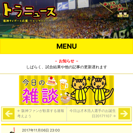
MENU
－ お知らせ －
しばらく、試合結果や他の記事の更新遅れます
←
阪神ファンが歓喜する速報
今日は才木浩人選手のお誕生
考えよう
日20171107
→
2017年11月06日 23:00