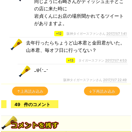
同じように石崎さんがティッシュ王子とこ
の店に来た時に
岩貞くんにお店の場所聞かれてるツイート
がありますよ。
+12
阪神タイガースファンさん
2017,11/7 1:41
去年行ったらちょうど山本君と金田君がいた。
山本君、毎オフ日に行ってない？
+13
タイガースファン
2017,11/7 4:53
_φ(･_･
阪神タイガースファンさん
2017,11/7 22:49
↑上再読み込み
↓下再読み込み
49
件のコメント