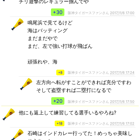
チリ遊撃のレギュラー掴んでや
+30
阪神タイガースファンさん
2017,11/6 17:00
鳴尾浜で見てるけど
海はバッティング
まだまだやで
まだ、左で強い打球が飛ばん
頑張れや、海
+8
阪神タイガースファンさん
2017,11/6 17:24
左方向へ転がすことができれば充分ですわ
そして盗塁すれば二塁打になるで
+20
阪神タイガースファンさん
2017,11/6 17:50
他にも返上して練習してる選手いるやろね?
+18
阪神タイガースファンさん
2017,11/6 17:02
石崎はインドカレー行ってた！めっちゃ美味し