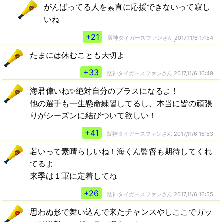
がんばってる人を素直に応援できないって寂し
いね
+21
阪神タイガースファンさん
2017,11/6 17:54
たまには休むことも大切よ
+33
阪神タイガースファンさん
2017,11/6 16:49
海君偉いね✨絶対自分のプラスになるよ！
他の選手も一生懸命練習してるし、本当に皆の頑張
りがシーズンに結びついて欲しい！
+41
阪神タイガースファンさん
2017,11/6 16:53
若いって素晴らしいね！海くん監督も期待してくれ
てるよ
来季は１軍に定着してね
+26
阪神タイガースファンさん
2017,11/6 16:55
思わぬ形で舞い込んで来たチャンスやしここでガッ