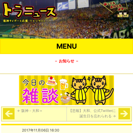
MENU
－ お知らせ －
←
阪神－大和＝
【悲報】大和、公式Twitterに
誕生日を忘れられる
→
2017年11月06日 16:30