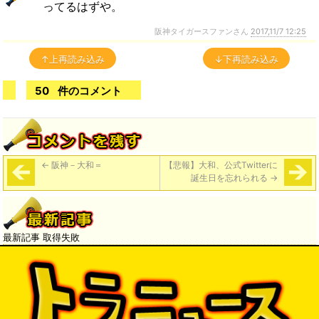
ってるはずや。
阪神タイガースファンさん
2017,11/7 12:25
↑上再読み込み
↓下再読み込み
50
件のコメント
←
阪神－大和＝
【悲報】大和、公式Twitterに
誕生日を忘れられる
→
最新記事 取得失敗