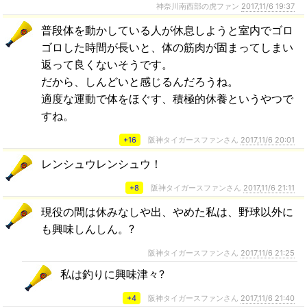
神奈川南西部の虎ファン
2017,11/6 19:37
普段体を動かしている人が休息しようと室内でゴロ
ゴロした時間が長いと、体の筋肉が固まってしまい
返って良くないそうです。
だから、しんどいと感じるんだろうね。
適度な運動で体をほぐす、積極的休養というやつで
すね。
+16
阪神タイガースファンさん
2017,11/6 20:01
レンシュウレンシュウ！
+8
阪神タイガースファンさん
2017,11/6 21:11
現役の間は休みなしや出、やめた私は、野球以外に
も興味しんしん。?
阪神タイガースファンさん
2017,11/6 21:25
私は釣りに興味津々?
+4
阪神タイガースファンさん
2017,11/6 21:40