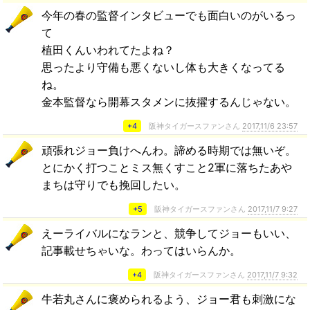
今年の春の監督インタビューでも面白いのがいるっ
て
植田くんいわれてたよね？
思ったより守備も悪くないし体も大きくなってる
ね。
金本監督なら開幕スタメンに抜擢するんじゃない。
+4
阪神タイガースファンさん
2017,11/6 23:57
頑張れジョー負けへんわ。諦める時期では無いぞ。
とにかく打つことミス無くすこと2軍に落ちたあや
まちは守りでも挽回したい。
+5
阪神タイガースファンさん
2017,11/7 9:27
えーライバルになランと、競争してジョーもいい、
記事載せちゃいな。わってはいらんか。
+4
阪神タイガースファンさん
2017,11/7 9:32
牛若丸さんに褒められるよう、ジョー君も刺激にな