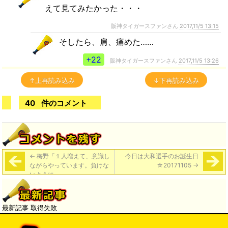
えて見てみたかった・・・
阪神タイガースファンさん
2017,11/5 13:15
そしたら、肩、痛めた……
+22
阪神タイガースファンさん
2017,11/5 13:26
↑上再読み込み
↓下再読み込み
40
件のコメント
←
梅野「１人増えて、意識し
今日は大和選手のお誕生日
ながらやっています。負けな
☆20171105
→
いように」
最新記事 取得失敗