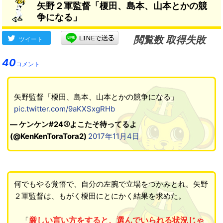
矢野２軍監督「榎田、島本、山本とかの競
争になる」
閲覧数 取得失敗
ツイート
40
コメント
矢野監督「榎田、島本、山本とかの競争になる」
pic.twitter.com/9aKXSxgRHb
— ケンケン#24⚾よこたそ待ってるよ
(@KenKenToraTora2)
2017年11月4日
何でもやる覚悟で、自分の左腕で立場をつかみとれ。矢野
２軍監督は、もがく榎田にとにかく結果を求めた。
厳しい言い方をすると、選んでいられる状況じゃ
「