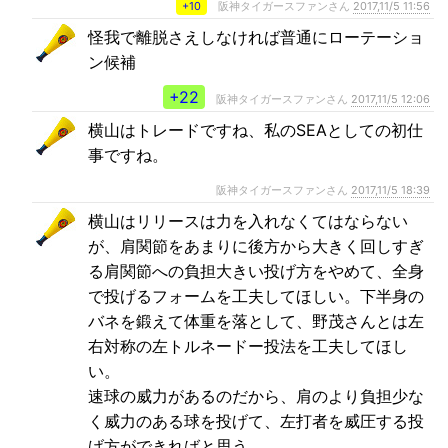
+10
阪神タイガースファンさん
2017,11/5 11:56
怪我で離脱さえしなければ普通にローテーショ
ン候補
+22
阪神タイガースファンさん
2017,11/5 12:06
横山はトレードですね、私のSEAとしての初仕
事ですね。
阪神タイガースファンさん
2017,11/5 18:39
横山はリリースは力を入れなくてはならない
が、肩関節をあまりに後方から大きく回しすぎ
る肩関節への負担大きい投げ方をやめて、全身
で投げるフォームを工夫してほしい。下半身の
バネを鍛えて体重を落として、野茂さんとは左
右対称の左トルネードー投法を工夫してほし
い。
速球の威力があるのだから、肩のより負担少な
く威力のある球を投げて、左打者を威圧する投
げ方ができればと思う。