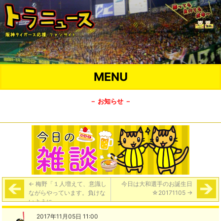
MENU
－ お知らせ －
←
梅野「１人増えて、意識し
今日は大和選手のお誕生日
ながらやっています。負けな
☆20171105
→
いように」
2017年11月05日 11:00