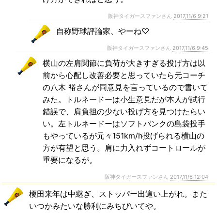
阪神タイガースファンさん
2017,11/6 9:21
自称野球評論家、やーね♡
阪神タイガースファンさん
2017,11/6 9:45
横山の左肩関節に負荷が大きすぎる投げ方は以
前から心配し改善必要と思っていたら元コーチ
の八木 裕さんが同意見を言っているので書いて
みた。トルネードーは小生意見だが本人が試行
錯誤で、肩負担の少ない投げ方を見つけたらい
い。左トルネードーはソフトバンクの島袋投手
もやっているが元々151km/h投げられる横山の
方が有望と思う。肩に力入れずコートロールが
重要になるが。
阪神タイガースファンさん
2017,11/6 12:04
榎田来年は中継ぎ、ストッパー出這い上がれ。また
いつかみたいな勝利にみちびいてや。