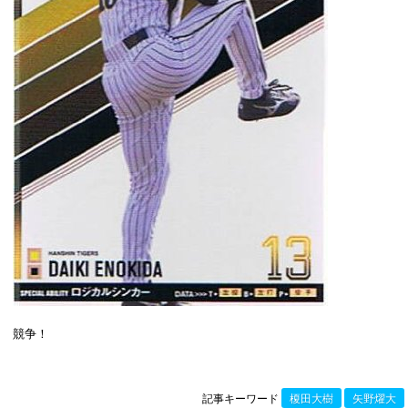
競争！
記事キーワード
榎田大樹
矢野燿大