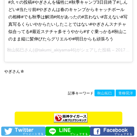
#久々の投稿#やぎさんを犠牲に#秋季キャンプ3日目終了#しん
どい#当たり前#やぎさんは春のキャンプからキャッチボール
の相棒#でも秋季は解消#何があったの#言わない#言えない#写
真写るくらいやからたいしたことではない#やぎさんスナチャ
似合ってる#最近スナチャ多そうやから#すぐ乗っかる#秋山こ
のまま縦に髪伸びたらグリエルや#明日からも頑張ろう
秋山拓巳さん(@takumi_akiyama46)がシェアした投稿 –
2017 11月 4 2:06午前 PDT
やぎさん☆
記事キーワード
秋山拓巳
青柳晃洋