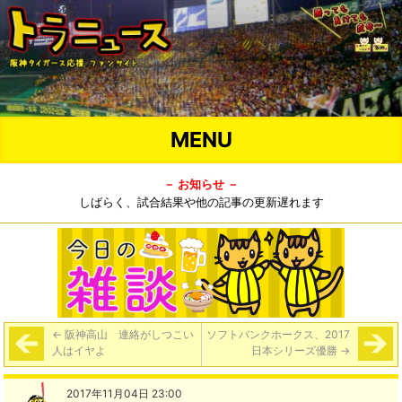
MENU
－ お知らせ －
しばらく、試合結果や他の記事の更新遅れます
←
阪神高山 連絡がしつこい
ソフトバンクホークス、2017
人はイヤよ
日本シリーズ優勝
→
2017年11月04日 23:00