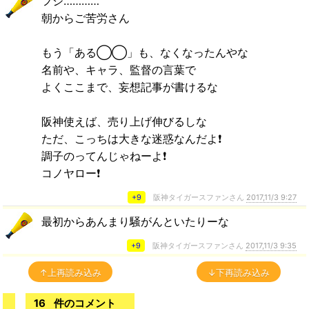
フジ…………
朝からご苦労さん
もう「ある◯◯」も、なくなったんやな
名前や、キャラ、監督の言葉で
よくここまで、妄想記事が書けるな
阪神使えば、売り上げ伸びるしな
ただ、こっちは大きな迷惑なんだよ❗
調子のってんじゃねーよ❗
コノヤロー❗
+9
阪神タイガースファンさん
2017,11/3 9:27
最初からあんまり騒がんといたりーな
+9
阪神タイガースファンさん
2017,11/3 9:35
↑上再読み込み
↓下再読み込み
16
件のコメント