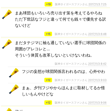
+19
阪神タイガースファンさん
2017,11/3 7:25
まあ球団もいろいろ売り出す策を考えてるやろね
ただ下世話なフジと違って何でも銭々で優先する訳
ないけど
+15
阪神タイガースファンさん
2017,11/3 6:48
まだタテジマに袖も通していない選手に球団関係の
周囲がアレコレと…
そういう体質も改革しないといけないわね。
阪神タイガースファンさん
2017,11/3 8:42
フジの妄想が球団関係言われるのは、心外やわ
+12
阪神タイガースファンさん
2017,11/3 9:03
まぁ、夕刊フジやからほんまに取材してるか怪
しいもんやけどな
+12
阪神タイガースファンさん
2017,11/3 9:06