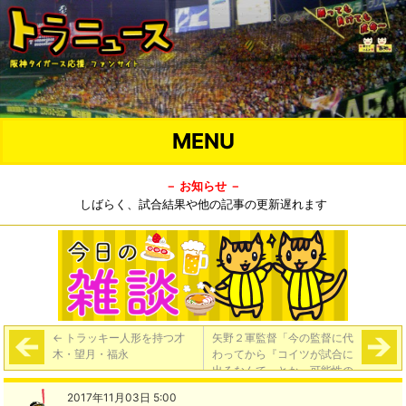
MENU
－ お知らせ －
しばらく、試合結果や他の記事の更新遅れます
←
トラッキー人形を持つ才
矢野２軍監督「今の監督に代
木・望月・福永
わってから『コイツが試合に
出るなんて』とか、可能性の
低かった選手が試合に出たケ
2017年11月03日 5:00
ースはいっぱいあった。原口