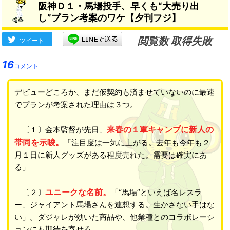
阪神Ｄ１・馬場投手、早くも“大売り出
だって、太一だって、桑原だ
し”プラン考案のワケ【夕刊フジ】
ってそう」
→
閲覧数 取得失敗
ツイート
16
コメント
デビューどころか、まだ仮契約も済ませていないのに最速
でプランが考案された理由は３つ。
来春の１軍キャンプに新人の
〔１〕金本監督が先日、
帯同を示唆。
「注目度は一気に上がる。去年も今年も２
月１日に新人グッズがある程度売れた。需要は確実にあ
る」
ユニークな名前。
〔２〕
「“馬場”といえば名レスラ
ー、ジャイアント馬場さんを連想する。生かさない手はな
い」。ダジャレが効いた商品や、他業種とのコラボレーシ
ョンにも期待を寄せる。