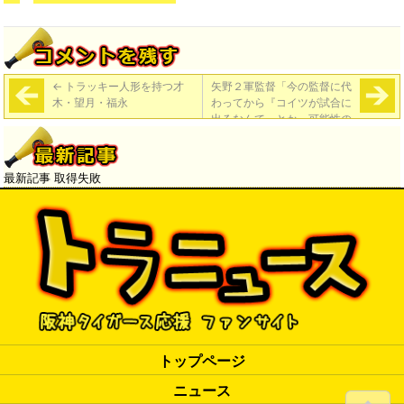
←
トラッキー人形を持つ才
矢野２軍監督「今の監督に代
木・望月・福永
わってから『コイツが試合に
出るなんて』とか、可能性の
低かった選手が試合に出たケ
ースはいっぱいあった。原口
だって、太一だって、桑原だ
最新記事 取得失敗
ってそう」
→
トップページ
ニュース