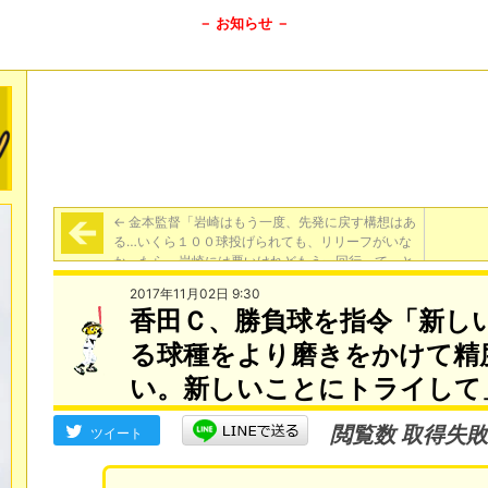
－ お知らせ －
←
金本監督「岩崎はもう一度、先発に戻す構想はあ
る…いくら１００球投げられても、リリーフがいな
かったら、岩崎には悪いけれどもう一回行って、と
なる」
2017年11月02日 9:30
香田Ｃ、勝負球を指令「新し
る球種をより磨きをかけて精
い。新しいことにトライして
閲覧数 取得失敗
ツイート