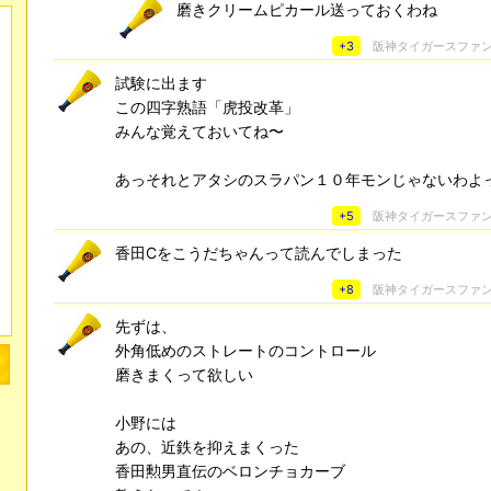
磨きクリームピカール送っておくわね
+3
阪神タイガースファ
試験に出ます
この四字熟語「虎投改革」
みんな覚えておいてね〜
あっそれとアタシのスラパン１０年モンじゃないわよ
+5
阪神タイガースファ
香田Cをこうだちゃんって読んでしまった
+8
阪神タイガースファ
先ずは、
外角低めのストレートのコントロール
磨きまくって欲しい
小野には
あの、近鉄を抑えまくった
香田勲男直伝のベロンチョカーブ