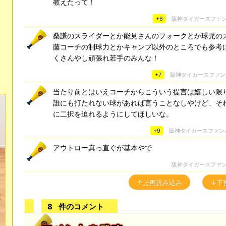
教えたって！
+6
阪神タイガースファ
桑謙のスライダーとか能見さんのフォークとか球児の
藤コーチの制球力とかキャンプ以外のところでも参考
くさんやし頑張れ若手のみんな！
+7
阪神タイガースファン
当たり前とはいえコーチからこういう提言は嬉しい限
誰にも打たれない球があれば言うことなしやけど、そ
に二択を迫れるようにしてほしいな。
+9
阪神タイガースファン
アウトロー真っ直ぐが基本やで
阪神タイガースファ
↑上再読み込み
↓下
8
件のコメント