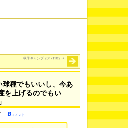
秋季キャンプ 20171102
→
い球種でもいいし、今あ
度を上げるのでもい
」
8
コメント