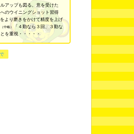
ベルアップも図る。意を受けた
員へのウイニングショット習得
をより磨きをかけて精度を上げ
」
「４勤なら３回、３勤な
（中略）
ことを重視・・・・・
で