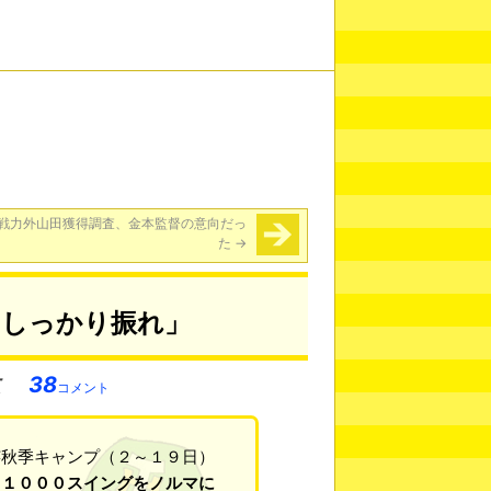
B戦力外山田獲得調査、金本監督の意向だっ
た
→
0しっかり振れ」
38
コメント
芸秋季キャンプ（２～１９日）
日１０００スイングをノルマに