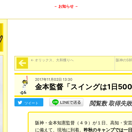
－ お知らせ －
←
オリックス、大和獲りへ
阪神のS
2017年11月02日 13:30
金本監督「スイングは1日50
閲覧数 取得失敗
ツイート
阪神・金本知憲監督（４９）が１日、高知・安
に備えて、現地に到着。
昨秋のキャンプでは一