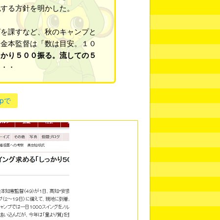
視
する方針を明かした。
を課すなど、秋のキャンプと
、金本監督は「数は目安。１０
っかり５００振る。流しての５
・・・
jpで