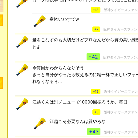
+18
阪神タイガースファン
身体いわすでw
+7
阪神タイガースファン
量をこなすのも大切だけどプロなんだから質の高い練
わよ
+42
阪神タイガースファン
今何回かわからんなりそう
きっと自分がやったら数えるのに精一杯で正しいフォ
れなくなるぅ…
+15
阪神タイガースファン
江越くんは別メニューで10000回振ろうか、毎日
+5
阪神タイガースファン
江越こそ必要なんは質やろな
+43
阪神タイガースファン