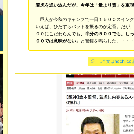
若虎を追い込んだが、今年は「量より質」を重
巨人が今秋のキャンプで一日１５００スイング
いえば、ひたすらバットを振るのが定番。だが
００にこだわらんでも、
半分の５００でも。し
００では意味がない
」と警鐘を鳴らした。・・
…全文はhochi.co.