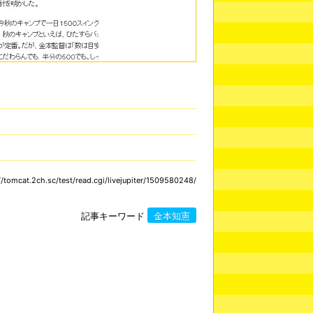
omcat.2ch.sc/test/read.cgi/livejupiter/1509580248/
記事キーワード
金本知憲