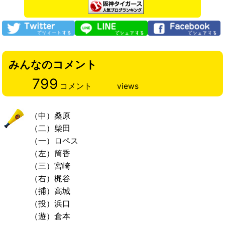
みんなのコメント
799
コメント
views
（中）桑原
（二）柴田
（一）ロペス
（左）筒香
（三）宮崎
（右）梶谷
（捕）高城
（投）浜口
（遊）倉本