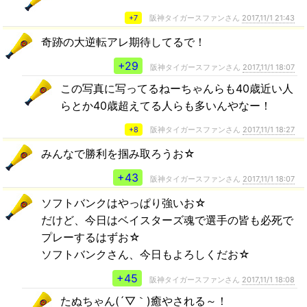
+7
阪神タイガースファンさん
2017,11/1 21:43
奇跡の大逆転アレ期待してるで！
+29
阪神タイガースファンさん
2017,11/1 18:07
この写真に写ってるねーちゃんらも40歳近い人
らとか40歳超えてる人らも多いんやなー！
+8
阪神タイガースファンさん
2017,11/1 18:27
みんなで勝利を掴み取ろうお☆
+43
阪神タイガースファンさん
2017,11/1 18:07
ソフトバンクはやっぱり強いお☆
だけど、今日はベイスターズ魂で選手の皆も必死で
プレーするはずお☆
ソフトバンクさん、今日もよろしくだお☆
+45
阪神タイガースファンさん
2017,11/1 18:08
たぬちゃん(´▽｀)癒やされる～！