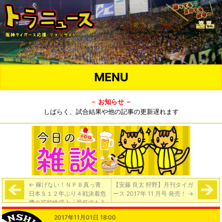
MENU
－ お知らせ －
しばらく、試合結果や他の記事の更新遅れます
←
稼げない！ＮＰＢ真っ青、
【安藤 良太 狩野】月刊タイガ
日本Ｓ１２年ぶり４戦決着危
ース 2017年 11 月号 発売！
→
機の可能性浮上「最低でも５
試合」【夕刊フジ】
2017年11月01日 18:00