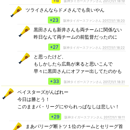
+19
阪神タイガースファンさん
2017,11/1 18:19
ツライさんならドメさんでも良いやん
+23
阪神タイガースファンさん
2017,11/1 18:20
黒田さんも新井さんも両チームに関係ない
昨日なんて両チームの前監督だったのに
+27
阪神タイガースファンさん
2017,11/1 18:22
と思ったけど、
もしかしたら広島が来ると思いこんで
早々に黒田さんにオファー出してたのかも
+33
阪神タイガースファンさん
2017,11/1 18:31
ベイスターズがんばれー
今日は勝とう！
このままパ・リーグにやられっぱなしは悲しい！
+29
阪神タイガースファンさん
2017,11/1 18:11
まあパリーグ断トツ１位のチームとセリーグ首