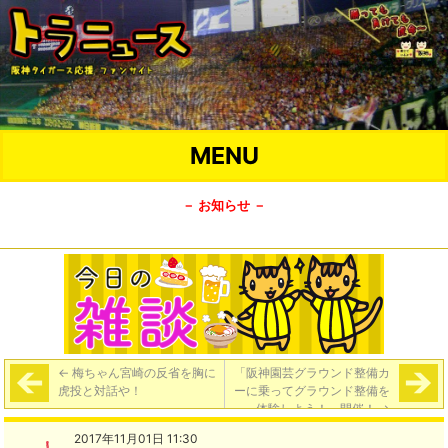
MENU
－ お知らせ －
←
梅ちゃん宮崎の反省を胸に
「阪神園芸グラウンド整備カ
虎投と対話や！
ーに乗ってグラウンド整備を
体験しよう！」開催！
→
2017年11月01日 11:30