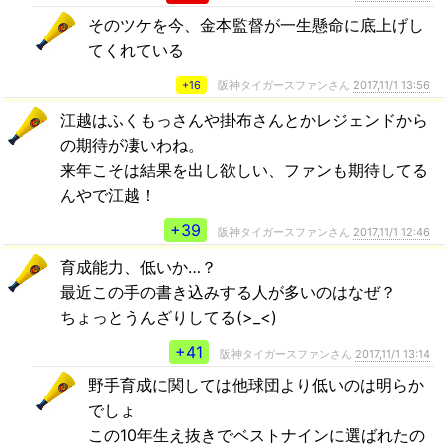
そのツケを今、金本監督が一生懸命に底上げし
てくれている
+16
阪神タイガースファンさん
2017,11/1 13:56
江越はふくもっさんや掛布さんとかレジェンドから
の期待が凄いわね。
来年こそは結果を出し欲しい、ファンも期待してる
んやで江越！
+39
阪神タイガースファンさん
2017,11/1 12:46
育成能力、低いか…？
最近この手の書き込みする人が多いのはなぜ？
ちょっとうんざりしてる(>_<)
+41
阪神タイガースファンさん
2017,11/1 13:14
野手育成に関しては他球団より低いのは明らか
でしょ
この10年生え抜きでベストナインに選ばれたの