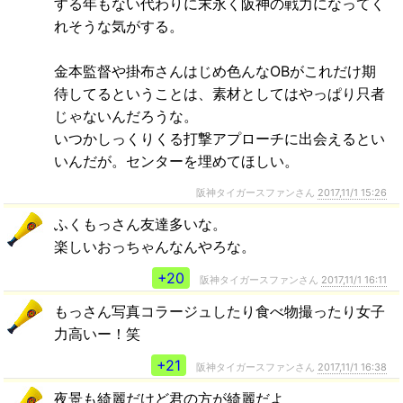
する年もない代わりに末永く阪神の戦力になってく
れそうな気がする。
金本監督や掛布さんはじめ色んなOBがこれだけ期
待してるということは、素材としてはやっぱり只者
じゃないんだろうな。
いつかしっくりくる打撃アプローチに出会えるとい
いんだが。センターを埋めてほしい。
阪神タイガースファンさん
2017,11/1 15:26
ふくもっさん友達多いな。
楽しいおっちゃんなんやろな。
+20
阪神タイガースファンさん
2017,11/1 16:11
もっさん写真コラージュしたり食べ物撮ったり女子
力高いー！笑
+21
阪神タイガースファンさん
2017,11/1 16:38
夜景も綺麗だけど君の方が綺麗だよ