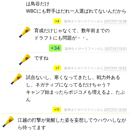
は鳥谷だけ
WBCにも野手はだれ一人選ばれてないんだから
+4
阪神タイガースファンさん
2017,11/1 13:38
育成だけじゃなくて、数年前までの
ドラフトにも問題が・・。
+34
阪神タイガースファンさん
2017,11/1 13:51
ですね
+7
阪神タイガースファンさん
2017,11/1 13:52
試合ないし、寒くなってきたし、戦力外ある
し、ネガティブになってるだけちゃう？
キャンプ始まったらポジコメも増えるよ。たぶ
ん
+11
阪神タイガースファンさん
2017,11/1 13:50
江越の打撃が覚醒した姿を妄想してウハウハしなが
ら待ってます