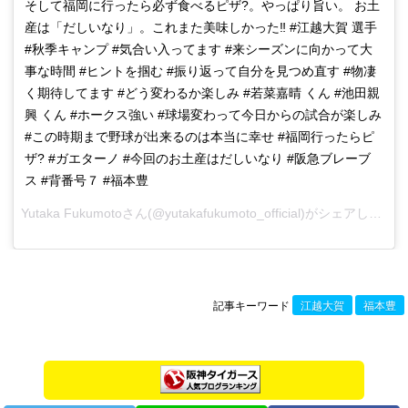
そして福岡に行ったら必ず食べるピザ?。やっぱり旨い。 お土
産は「だしいなり」。これまた美味しかった‼️ #江越大賀 選手
#秋季キャンプ #気合い入ってます #来シーズンに向かって大
事な時間 #ヒントを掴む #振り返って自分を見つめ直す #物凄
く期待してます #どう変わるか楽しみ #若菜嘉晴 くん #池田親
興 くん #ホークス強い #球場変わって今日からの試合が楽しみ
#この時期まで野球が出来るのは本当に幸せ #福岡行ったらピ
ザ? #ガエターノ #今回のお土産はだしいなり #阪急ブレーブ
ス #背番号７ #福本豊
Yutaka Fukumotoさん(@yutakafukumoto_official)がシェアした投稿 –
記事キーワード
江越大賀
福本豊