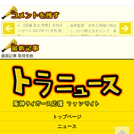
←
【安藤 良太 狩野】月刊タ
金本監督「去年と同様に秋は
イガース 2017年 11 月号 発
しっかり鍛えるキャンプ。各
売！
自が（課題を）感じていると
思う」
→
最新記事 取得失敗
トップページ
ニュース