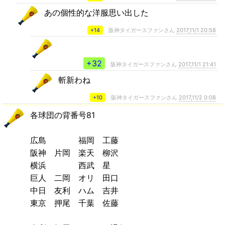
あの個性的な洋服思い出した
+14
阪神タイガースファンさん
2017,11/1 20:58
+32
阪神タイガースファンさん
2017,11/1 21:41
斬新わね
+10
阪神タイガースファンさん
2017,11/2 0:08
各球団の背番号81
広島 福岡 工藤
阪神 片岡 楽天 柳沢
横浜 西武 星
巨人 二岡 オリ 田口
中日 友利 ハム 吉井
東京 押尾 千葉 佐藤