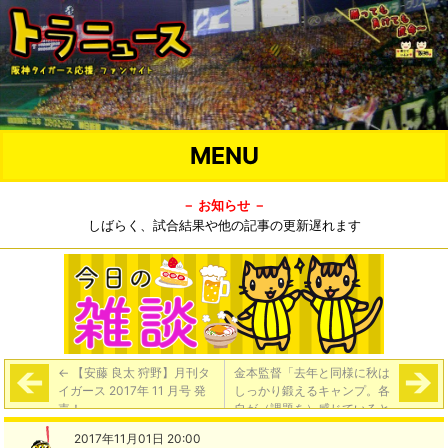
MENU
－ お知らせ －
しばらく、試合結果や他の記事の更新遅れます
←
【安藤 良太 狩野】月刊タ
金本監督「去年と同様に秋は
イガース 2017年 11 月号 発
しっかり鍛えるキャンプ。各
売！
自が（課題を）感じていると
思う」
→
2017年11月01日 20:00