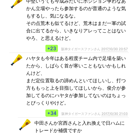
中堅いうても今成みたいにポジション争わなあ
かん立場やったら参加するのが普通のような気
もするし、気になるな。
その点荒木も似てるけど、荒木はまだ一軍の試
合に出てるから、いきなりアレってことはない
やろ、と思えるけど。
+23
阪神タイガースファンさん
2017,10/30 20:57
ハヤタも今年はある程度チーム内で足場を築い
たから、しばらく首が寒いこともないかもしれ
んけど、
まだ定位置取るの諦めんといてほしいし、打つ
方ももっと上を目指してほしいから、俊介が参
加してるのにハヤタが参加してないのはちょっ
とびっくりやけど。
+34
阪神タイガースファンさん
2017,10/30 21:03
中田さんか宮西さんと入れ換えで日ハムに
トレードか補償ですか