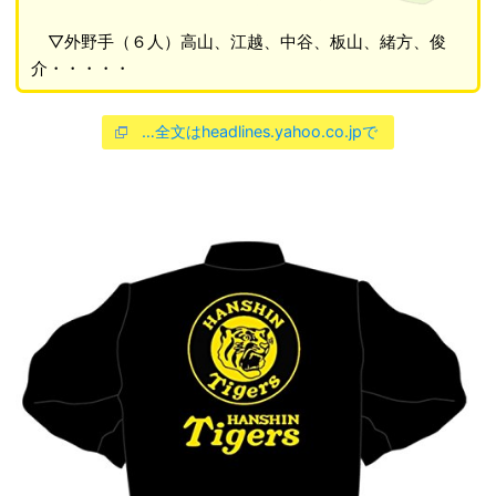
▽外野手（６人）高山、江越、中谷、板山、緒方、俊
介・・・・・
…全文はheadlines.yahoo.co.jpで