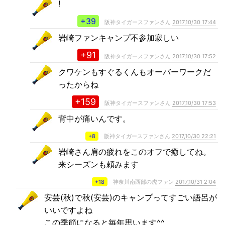
!
+39
阪神タイガースファンさん
2017,10/30 17:44
岩崎ファンキャンプ不参加寂しい
+91
阪神タイガースファンさん
2017,10/30 17:52
クワケンもすぐるくんもオーバーワークだ
ったからね
+159
阪神タイガースファンさん
2017,10/30 17:53
背中が痛いんです。
+8
阪神タイガースファンさん
2017,10/30 22:21
岩崎さん肩の疲れをこのオフで癒してね。
来シーズンも頼みます
+18
神奈川南西部の虎ファン
2017,10/31 2:04
安芸(秋)で秋(安芸)のキャンプってすごい語呂が
いいですよね
この季節になると毎年思います^^