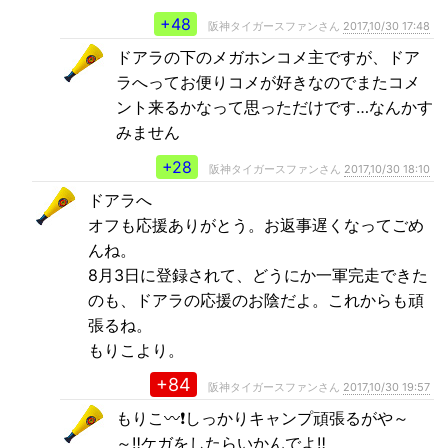
+48
阪神タイガースファンさん
2017,10/30 17:48
ドアラの下のメガホンコメ主ですが、ドア
ラへってお便りコメが好きなのでまたコメ
ント来るかなって思っただけです…なんかす
みません
+28
阪神タイガースファンさん
2017,10/30 18:10
ドアラへ
オフも応援ありがとう。お返事遅くなってごめ
んね。
8月3日に登録されて、どうにか一軍完走できた
のも、ドアラの応援のお陰だよ。これからも頑
張るね。
もりこより。
+84
阪神タイガースファンさん
2017,10/30 19:57
もりこ〰️❗しっかりキャンプ頑張るがや～
～‼️ケガをしたらいかんでよ‼️