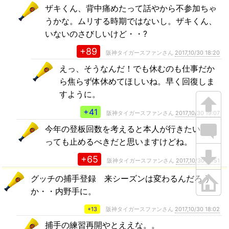
ザキくん、背中痛めたって話やから不参加ちゃ
うかな。ムリする時期ではないし。ザキくん、
いないのさびしいけど・・?
+89
阪神タイガースファンさん
2017,10/30 18:20
えっ、そうなんだ！でも休むのも仕事だか
ら焦らず体休めてほしいね。早く回復しま
すように。
+41
阪神タイガースファンさん
2017,10/30 19:07
今年の登板回数を考えると本人が行きたいと言
っても止めるべきだと思いますけどね。
+65
阪神タイガースファンさん
2017,10/30 18:51
グッチの捕手登録 来シーズンは変わるんだろう
か・・内野手に。
+13
阪神タイガースファンさん
2017,10/30 18:02
捕手の練習再開やとええな。。