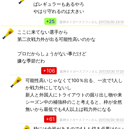
ばレギュラーもあるやろ
やはり守れるのは大きい
+25
阪神タイガースファンさん
2017,10/30 23:10
ここに来てない選手から
第二次戦力外が出る可能性高いのかな
プロだからしょうがない事だけど
嫌な季節だわ
+106
阪神タイガースファンさん
2017,10/30 17:20
可能性高いじゃなくて100％出る、一次で1人し
か戦力外にしてないし
新人と外国人にトライアウトの掘り出し物や来
シーズン中の補強枠のこと考えると、枠が全然
無いから最低でも4人以上は戦力外になる
+61
阪神タイガースファンさん
2017,10/30 18:03
枠には余裕があるので4人も切る必要はない