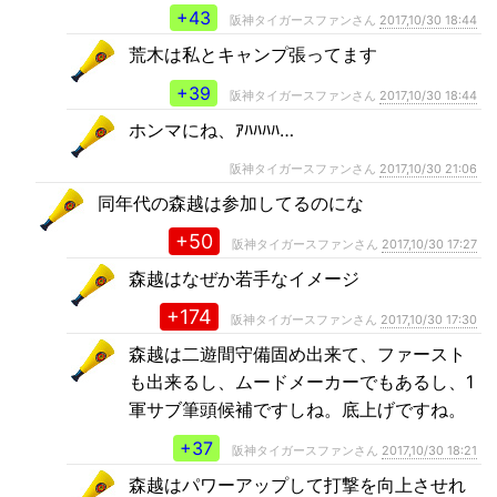
+43
阪神タイガースファンさん
2017,10/30 18:44
荒木は私とキャンプ張ってます
+39
阪神タイガースファンさん
2017,10/30 18:44
ホンマにね、ｱﾊﾊﾊﾊ…
阪神タイガースファンさん
2017,10/30 21:06
同年代の森越は参加してるのにな
+50
阪神タイガースファンさん
2017,10/30 17:27
森越はなぜか若手なイメージ
+174
阪神タイガースファンさん
2017,10/30 17:30
森越は二遊間守備固め出来て、ファースト
も出来るし、ムードメーカーでもあるし、1
軍サブ筆頭候補ですしね。底上げですね。
+37
阪神タイガースファンさん
2017,10/30 18:21
森越はパワーアップして打撃を向上させれ