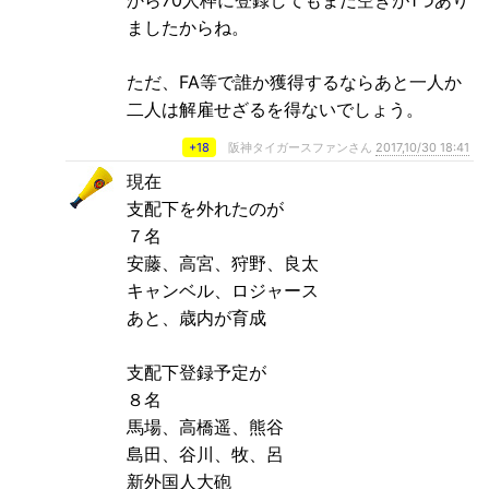
ましたからね。
ただ、FA等で誰か獲得するならあと一人か
二人は解雇せざるを得ないでしょう。
+18
阪神タイガースファンさん
2017,10/30 18:41
現在
支配下を外れたのが
７名
安藤、高宮、狩野、良太
キャンベル、ロジャース
あと、歳内が育成
支配下登録予定が
８名
馬場、高橋遥、熊谷
島田、谷川、牧、呂
新外国人大砲