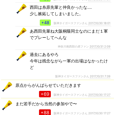
西田は糸原先輩と仲良かったな‥‥
少し嫉妬してしまいました。
+48
阪神タイガースファンさん
2017,10/30 18:01
あ西田先輩ね大阪桐蔭同士なのにまだ１軍
でプレーしてへんな
神奈川南西部の虎ファン
2017,10/31 2:09
過去にあるやろ
今年は残念ながら一軍の出場はなかったけ
ど
阪神タイガースファンさん
2017,10/31 7:39
原点からがんばらせていただきます
+69
阪神タイガースファンさん
2017,10/30 17:27
まだ若手だから当然の参加やで〜
+88
阪神タイガースファンさん
2017,10/30 17:27