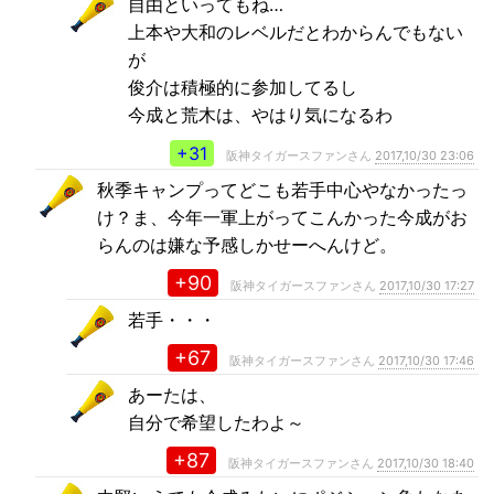
自由といってもね…
上本や大和のレベルだとわからんでもない
が
俊介は積極的に参加してるし
今成と荒木は、やはり気になるわ
+31
阪神タイガースファンさん
2017,10/30 23:06
秋季キャンプってどこも若手中心やなかったっ
け？ま、今年一軍上がってこんかった今成がお
らんのは嫌な予感しかせーへんけど。
+90
阪神タイガースファンさん
2017,10/30 17:27
若手・・・
+67
阪神タイガースファンさん
2017,10/30 17:46
あーたは、
自分で希望したわよ～
+87
阪神タイガースファンさん
2017,10/30 18:40