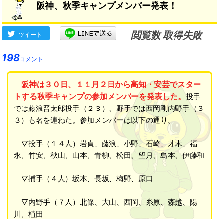
阪神、秋季キャンプメンバー発表！
そういうところ」
→
閲覧数 取得失敗
ツイート
198
コメント
阪神は３０日、１１月２日から高知・安芸でスター
トする秋季キャンプの参加メンバーを発表した。
投手
では藤浪晋太郎投手（２３）、野手では西岡剛内野手（３
３）も名を連ねた。参加メンバーは以下の通り。
▽投手（１４人）岩貞、藤浪、小野、石崎、才木、福
永、竹安、秋山、山本、青柳、松田、望月、島本、伊藤和
▽捕手（４人）坂本、長坂、梅野、原口
▽内野手（７人）北條、大山、西岡、糸原、森越、陽
川、植田