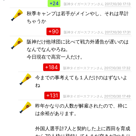
+24
阪神タイガースファンさん
2017,10/30 17:13
秋季キャンプは若手がメインやし、それは早計
ちゃうか
+90
阪神タイガースファンさん
2017,10/30 17:31
阪神だけ他球団に比べて戦力外通告が遅いのは
なんでなんやろね。
今日現在で高宮一人だけ。
+184
阪神タイガースファンさん
2017,10/30 17:32
今までの事考えても１人だけのはずないよ
ね
+131
阪神タイガースファンさん
2017,10/30 17:49
昨年かなりの人数が解雇されたので、枠に
は余裕があります。
外国人選手計7人と契約した上に西田を育成
から70人枠に登録してもまだ空きが1つあり