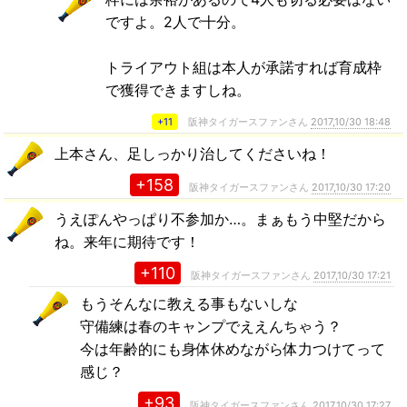
ですよ。2人で十分。
トライアウト組は本人が承諾すれば育成枠
で獲得できますしね。
+11
阪神タイガースファンさん
2017,10/30 18:48
上本さん、足しっかり治してくださいね！
+158
阪神タイガースファンさん
2017,10/30 17:20
うえぽんやっぱり不参加か…。まぁもう中堅だから
ね。来年に期待です！
+110
阪神タイガースファンさん
2017,10/30 17:21
もうそんなに教える事もないしな
守備練は春のキャンプでええんちゃう？
今は年齢的にも身体休めながら体力つけてって
感じ？
+93
阪神タイガースファンさん
2017,10/30 17:27