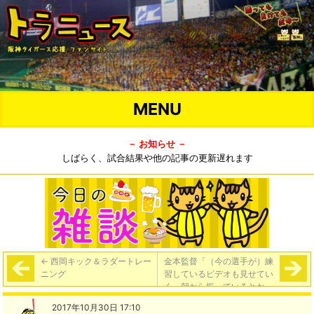
MENU
－ お知らせ －
しばらく、試合結果や他の記事の更新遅れます
←
西岡キック＆ラダートレー
金本監督「（今の選手が）練
ニング
習しているビデオも見せてい
く。朝から振っているとか、
ロングティーとか、バッティ
2017年10月30日 17:10
ングを何時間やってるとか。