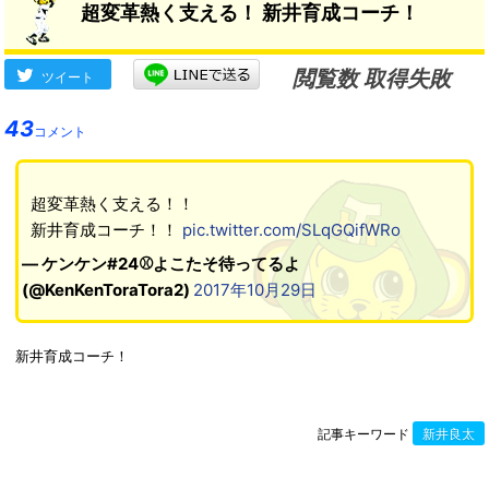
超変革熱く支える！ 新井育成コーチ！
閲覧数 取得失敗
ツイート
43
コメント
超変革熱く支える！！
新井育成コーチ！！
pic.twitter.com/SLqGQifWRo
— ケンケン#24⚾よこたそ待ってるよ
(@KenKenToraTora2)
2017年10月29日
新井育成コーチ！
記事キーワード
新井良太