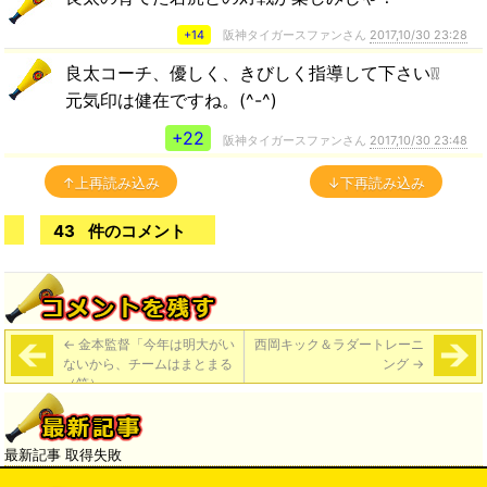
+14
阪神タイガースファンさん
2017,10/30 23:28
良太コーチ、優しく、きびしく指導して下さい❕❕
元気印は健在ですね。(^-^)
+22
阪神タイガースファンさん
2017,10/30 23:48
↑上再読み込み
↓下再読み込み
43
件のコメント
←
金本監督「今年は明大がい
西岡キック＆ラダートレーニ
ないから、チームはまとまる
ング
→
（笑）」
最新記事 取得失敗