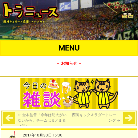
MENU
－ お知らせ －
←
金本監督「今年は明大がい
西岡キック＆ラダートレーニ
ないから、チームはまとまる
ング
→
（笑）」
2017年10月30日 15:30