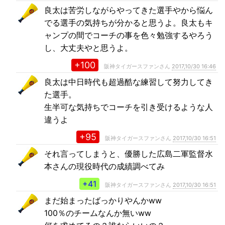
良太は苦労しながらやってきた選手やから悩ん
でる選手の気持ちが分かると思うよ。良太もキ
ャンプの間でコーチの事を色々勉強するやろう
し、大丈夫やと思うよ。
+100
阪神タイガースファンさん
2017,10/30 16:46
良太は中日時代も超過酷な練習して努力してき
た選手。
生半可な気持ちでコーチを引き受けるような人
違うよ
+95
阪神タイガースファンさん
2017,10/30 16:51
それ言ってしまうと、優勝した広島二軍監督水
本さんの現役時代の成績調べてみ
+41
阪神タイガースファンさん
2017,10/30 16:51
まだ始まったばっかりやんかww
100％のチームなんか無いww