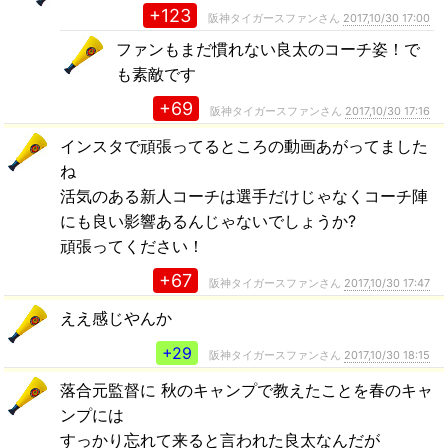
+123
阪神タイガースファンさん
2017,10/30 17:00
ファンもまだ慣れない良太のコーチ姿！で
も素敵です
+69
阪神タイガースファンさん
2017,10/30 17:16
インスタで頑張ってるところの動画あがってました
ね
活気のある新人コーチは選手だけじゃなくコーチ陣
にも良い影響あるんじゃないでしょうか?
頑張ってください！
+67
阪神タイガースファンさん
2017,10/30 17:47
ええ感じやんか
+29
阪神タイガースファンさん
2017,10/30 18:15
落合元監督に 秋のキャンプで教えたことを春のキャ
ンプには
すっかり忘れて来ると言われた良太なんだが