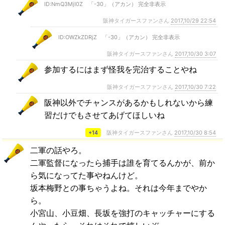
ID:NmQ3MjI0Z 「-30」（アカン） 完全非表示
阪神タイガースファンさん
2017,10/29 22:54
ID:OWZkZDRjZ 「-30」（アカン） 完全非表示
阪神タイガースファンさん
2017,10/30 3:07
参加するにはまず怪我を完治することやね
阪神タイガースファンさん
2017,10/30 7:22
阪神以外でチャンスがあるかもしれないから練
習だけでもさせてあげてほしいね
+14
阪神タイガースファンさん
2017,10/30 8:54
二軍の話やろ。
二軍監督になったら捕手は誰を育てるんかが、前か
ら気になってた事やねんけど。
坂本梅野との事ちゃうよね。それは今年までやか
ら。
小宮山、小豆畑、長坂を強打のキャッチャーにする