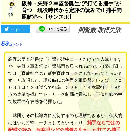
阪神・矢野２軍監督誕生で“打てる捕手”が
育つ 現役時代から定評の読みで正捕手問
題解消へ【サンスポ】
閲覧数 取得失敗
ツイート
59
コメント
高野球団本部長は「打撃が浜中コーチだけで１人減ります
が、矢野２軍監督は打撃部門も見られるので。打撃に関し
ては（育成担当の）新井育成コーチにも加わってもらいま
す」と説明した。現役時代の矢野２軍監督といえば、２０
０３年は１２６試合で打率・３２８、１４本塁打、７９打
点の成績を残してセ・リーグ制覇に貢献し、下位打線の中
で抜群の存在感を発揮した。
球団がその指導力に期待するのも理解できるが、個人的
捕手ならではの
にはいち打撃コーチとしてというより、
配球の読み、観察眼などの感覚を生かした打てる捕手