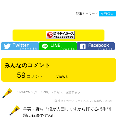
記事キーワード
矢野燿大
みんなのコメント
59
コメント
views
ID:NWU2MDhjY 「-30」（アカン） 完全非表示
阪神タイガースファンさん
2017,10/29 21:21
早実・野村「僕が入団しますから打てる捕手問
題は解決ですね!」