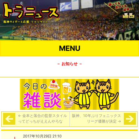
MENU
－ お知らせ －
←
金本と落合の監督スタイル
阪神、10年ぶりフェニックス
ってどっちがええんやろな
リーグ優勝が決定
→
2017年10月29日 21:10