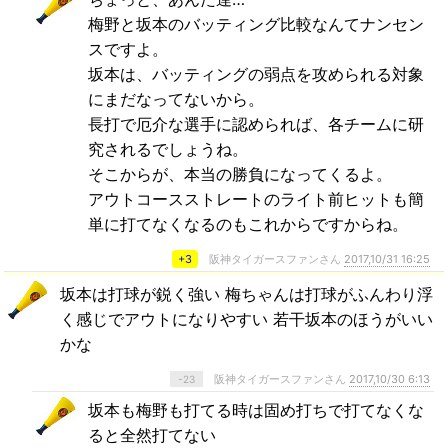
梅野と坂本のバッティング比較なんてナンセン
スですよ。
坂本は、バッティングの弱点を攻められる対象
にまだなってないから。
長打で厄介な選手に認められば、各チームに研
究されるでしょうね。
そこからが、本当の勝負になってくるよ。
アウトコースストレートのライト前ヒットも簡
単に打てなくなるのもこれからですからね。
+3
阪神タイガースファンさん
2017,10/31 16:25
坂本は打球が鋭く強い 梅ちゃんは打球がふんわり浮
く感じでアウトになりやすい 若干坂本のほうがいい
かな
阪神タイガースファンさん
2017,10/30 6:13
-23
坂本も梅野も打てる時は固め打ちで打てなくな
ると全然打てない