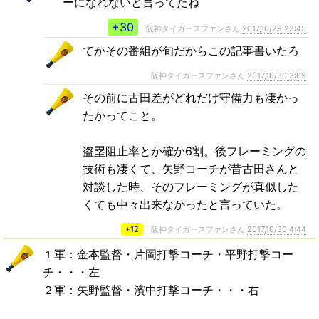
ーになれないと言ってたね
+30
阪神タイガースファンさん
2017,10/29 23:45
てかその番組が旬だからこの記事書いたろ
阪神タイガースファンさん
2017,10/30 3:09
その前に古田差がどれだけ守備力も凄かっ
たかってこと。
盗塁阻止率とか確か6割。後フレーミングの
技術も凄くて、矢野コーチが昔古田さんと
対談した時、そのフレーミングが真似した
くても中々出来なかったと言っていた。
+12
阪神タイガースファンさん
2017,10/30 4:44
１軍：金本監督・片岡打撃コーチ・平野打撃コー
チ・・・左
２軍：矢野監督・濱中打撃コーチ・・・右