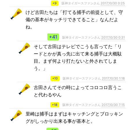
+9
阪神タイガースファンさん
2017,10/30 0:25
けど古田たちは「打てる捕手の前提として、守
備の基本がキッチリできてること」なんだよ
ね。
+41
阪神タイガースファンさん
2017,10/30 0:31
そして古田はテレビでこうも言ってた「リ
ードとかが真っ先に出て来る捕手は大概駄
目。まず何より打たないと外されてしま
う。」
+10
阪神タイガースファンさん
2017,10/30 1:18
古田さんてその時によってコロコロ言うこ
と代わるやん
+18
阪神タイガースファンさん
2017,10/30 7:15
里崎は捕手はまずはキャッチングとブロッキン
グがしっかり出来る事が基本と。