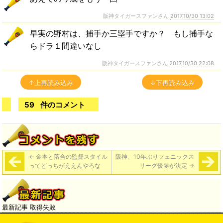
阪神タイガースファンさん
2017,10/30 13:02
早実の野村は、捕手か三塁手ですか？ もし捕手な
らドラ１間違いなし
阪神タイガースファンさん
2017,10/30 22:08
↑上再読み込み
↓下再読み込み
59
件のコメント
←
金本と落合の監督スタイル
阪神、10年ぶりフェニックス
ってどっちがええんやろな
リーグ優勝が決定
→
最新記事 取得失敗