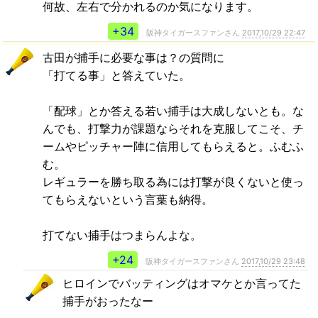
何故、左右で分かれるのか気になります。
+34
阪神タイガースファンさん
2017,10/29 22:47
古田が捕手に必要な事は？の質問に
「打てる事」と答えていた。
「配球」とか答える若い捕手は大成しないとも。な
んでも、打撃力が課題ならそれを克服してこそ、チ
ームやピッチャー陣に信用してもらえると。ふむふ
む。
レギュラーを勝ち取る為には打撃が良くないと使っ
てもらえないという言葉も納得。
打てない捕手はつまらんよな。
+24
阪神タイガースファンさん
2017,10/29 23:48
ヒロインでバッティングはオマケとか言ってた
捕手がおったなー