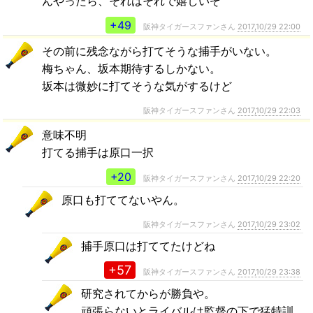
んやったら、それはそれで嬉しいぞ
+49
阪神タイガースファンさん
2017,10/29 22:00
その前に残念ながら打てそうな捕手がいない。
梅ちゃん、坂本期待するしかない。
坂本は微妙に打てそうな気がするけど
阪神タイガースファンさん
2017,10/29 22:03
意味不明
打てる捕手は原口一択
+20
阪神タイガースファンさん
2017,10/29 22:20
原口も打ててないやん。
阪神タイガースファンさん
2017,10/29 23:02
捕手原口は打ててたけどね
+57
阪神タイガースファンさん
2017,10/29 23:38
研究されてからが勝負や。
頑張らないとライバルは監督の下で猛特訓