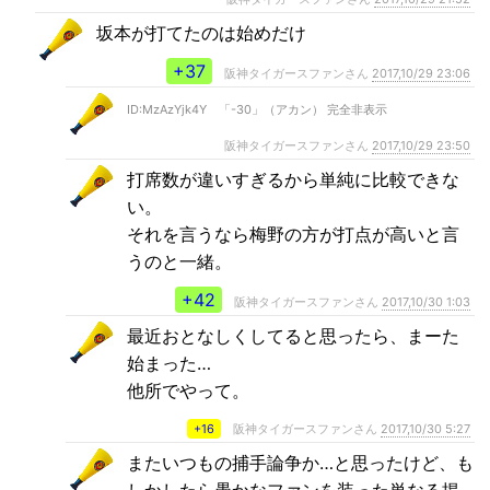
坂本が打てたのは始めだけ
+37
阪神タイガースファンさん
2017,10/29 23:06
ID:MzAzYjk4Y 「-30」（アカン） 完全非表示
阪神タイガースファンさん
2017,10/29 23:50
打席数が違いすぎるから単純に比較できな
い。
それを言うなら梅野の方が打点が高いと言
うのと一緒。
+42
阪神タイガースファンさん
2017,10/30 1:03
最近おとなしくしてると思ったら、まーた
始まった…
他所でやって。
+16
阪神タイガースファンさん
2017,10/30 5:27
またいつもの捕手論争か…と思ったけど、も
しかしたら愚かなファンを装った単なる掲