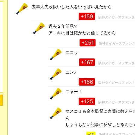
去年大失敗扱いした人をいっぱい見たから
+159
阪神タイガースファン
過去２年間見て
アニキの目は確かだと信じてるから
+251
阪神タイガースファン
ニコッ
+167
阪神タイガースファン
ニン♪
+166
阪神タイガースファン
ニャー！
+125
阪神タイガースファン
マスコミも金本監督に言葉に教えら
ん
しょうもない記事に反省しとるんち
+13
阪神タイガースファン