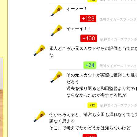
オーノー！
+123
阪神タイガースファン
イェーイ！！
+100
阪神タイガースファン
素人どころか元スカウトやらの評価も当てに
な
+24
阪神タイガースファン
その元スカウトが実際に獲得した選
だろう
過去を振り返ると和田監督より前の
ならなかったのが多すぎる気が
+12
阪神タイガースファン
今から考えると、清宮も安田も獲れなくても
題なく思える
そこまで考えてたかどうかは知らないけど