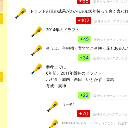
+68
阪神タイガースファン
ドラフトの真の成果がわかるのは6年後って良く言わ
+102
阪神タイガースファン
2014年のドラフト…
+45
阪神タイガースファン
そうよ。辛抱強く育ててこそ咲く花もあるんだ
+34
阪神タイガースファン
参考までに
6年前、2011年阪神のドラフト
ハヤタ・歳内・西田・いとかず・遼馬、
育成・廣神
+22
阪神タイガースファン
うーむ
+70
阪神タイガースファン
ID:NWQ4NzQ5M 「-30」（アカン） 完全