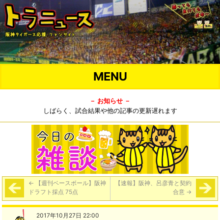
MENU
－ お知らせ －
しばらく、試合結果や他の記事の更新遅れます
←
【週刊ベースボール】阪神
【速報】阪神、呂彦青と契約
ドラフト採点 75点
合意
→
2017年10月27日 22:00