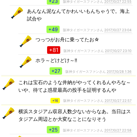
+23
阪神タイガースファンさん
2017,10/27 22:55
あんなん泥なんてかわいいもんちゃうで。海上
試合や
+49
阪神タイガースファンさん
2017,10/27 23:04
つっつがお舟に乗ってたお☆
+81
阪神タイガースファンさん
2017,10/27 23:10
ホラ～どけどけ～!!
+27
阪神タイガースファンさん
2017,10/28 1:36
これは宝石のような井納がやってくれるんやろな～
いや、待てよ惑星最高の投手を証明するんや
+16
阪神タイガースファンさん
2017,10/27 22:57
横浜スタジアム収容人数少ないからなあ。当日はス
タジアム周辺とか大変なことになりそう
+25
阪神タイガースファンさん
2017,10/27 22:58