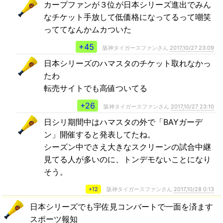
カープファンが３位が日本シリーズ進出でみん
なチケット手放して低価格になってるって嘲笑
っててなんかムカついた
+45
阪神タイガースファンさん
2017,10/27 23:09
日本シリーズのハマスタのチケット取れなかっ
たわ
転売サイトでも高値ついてる
+26
阪神タイガースファンさん
2017,10/27 23:10
日シリ期間中はハマスタの外で「BAYガーデ
ン」開催すると発表してたね。
シーズン中でさえ大きなスクリーンの試合中継
見てる人が多いのに、トンデモないことになり
そう。
+12
阪神タイガースファンさん
2017,10/28 0:13
日本シリーズでも宇佐見コンバートで一面を済ます
スポーツ報知