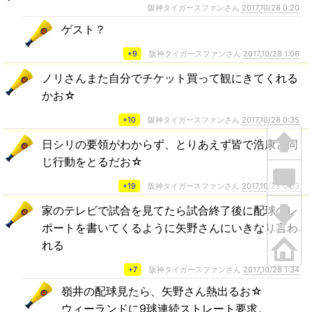
阪神タイガースファンさん
2017,10/28 0:20
ゲスト？
+9
阪神タイガースファンさん
2017,10/28 1:06
ノリさんまた自分でチケット買って観にきてくれる
かお☆
+10
阪神タイガースファンさん
2017,10/28 0:35
日シリの要領がわからず、とりあえず皆で浩康と同
じ行動をとるだお☆
+19
阪神タイガースファンさん
2017,10/28 0:53
家のテレビで試合を見てたら試合終了後に配球のレ
ポートを書いてくるように矢野さんにいきなり言わ
れる
+7
阪神タイガースファンさん
2017,10/28 1:34
嶺井の配球見たら、矢野さん熱出るお☆
ウィーランドに9球連続ストレート要求。