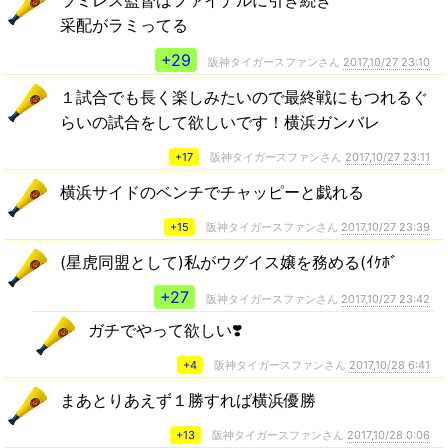
ラミレス監督はファイナルに引き続き
采配がラミってる
+29
阪神タイガースファンさん
2017,10/27 23:10
１試合でも長く楽しみたいので最終戦にもつれるぐ
らいの試合をして欲しいです！横浜ガンバレ
+17
阪神タイガースファンさん
2017,10/27 23:11
横浜サイドのベンチでチャッピーと戯れる
+15
阪神タイガースファンさん
2017,10/27 23:39
(星虎同盟として)私がウグイス嬢を務める(ｲｹﾎﾞ
+27
阪神タイガースファンさん
2017,10/27 23:42
ガチでやって欲しい❣️
+4
阪神タイガースファンさん
2017,10/28 6:41
まあとりあえず１勝すれば横浜優勝
+13
阪神タイガースファンさん
2017,10/28 0:06