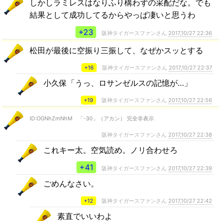
しかしラミレスはなりふり構わずの采配だな。でも
結果として成功してるからやっぱ凄いと思うわ
+23
阪神タイガースファンさん
2017,10/27 22:36
松田が最後に空振り三振して、なぜかスッとする
+16
阪神タイガースファンさん
2017,10/27 22:37
小久保「うっ、ロサンゼルスの記憶が…」
+19
阪神タイガースファンさん
2017,10/27 22:56
ID:OGNhZmNhM 「-30」（アカン） 完全非表示
阪神タイガースファンさん
2017,10/27 22:38
これキー太。空気読め。ノリ合わせろ
+41
阪神タイガースファンさん
2017,10/27 22:39
ごめんなさい。
+12
阪神タイガースファンさん
2017,10/27 22:42
素直でいいわよ