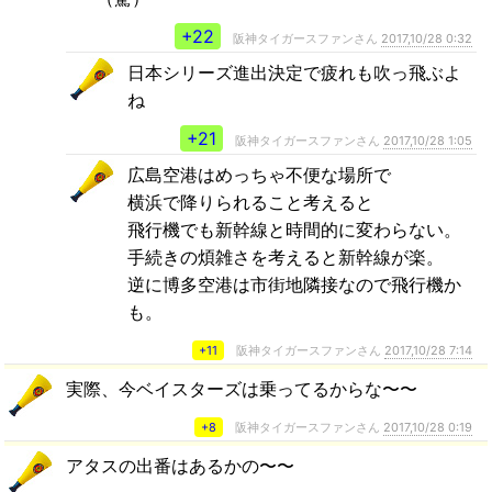
+22
阪神タイガースファンさん
2017,10/28 0:32
日本シリーズ進出決定で疲れも吹っ飛ぶよ
ね
+21
阪神タイガースファンさん
2017,10/28 1:05
広島空港はめっちゃ不便な場所で
横浜で降りられること考えると
飛行機でも新幹線と時間的に変わらない。
手続きの煩雑さを考えると新幹線が楽。
逆に博多空港は市街地隣接なので飛行機か
も。
+11
阪神タイガースファンさん
2017,10/28 7:14
実際、今ベイスターズは乗ってるからな〜〜
+8
阪神タイガースファンさん
2017,10/28 0:19
アタスの出番はあるかの〜〜