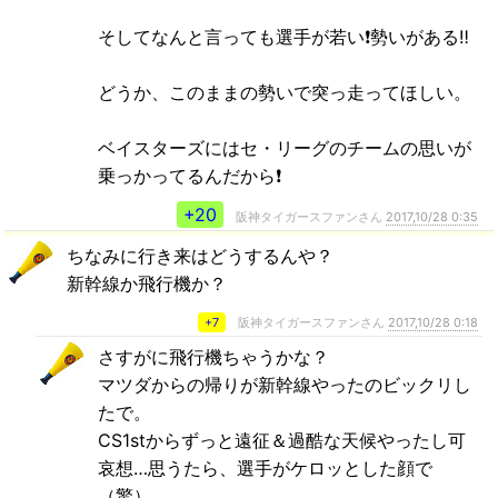
そしてなんと言っても選手が若い❗勢いがある‼
どうか、このままの勢いで突っ走ってほしい。
ベイスターズにはセ・リーグのチームの思いが
乗っかってるんだから❗
+20
阪神タイガースファンさん
2017,10/28 0:35
ちなみに行き来はどうするんや？
新幹線か飛行機か？
+7
阪神タイガースファンさん
2017,10/28 0:18
さすがに飛行機ちゃうかな？
マツダからの帰りが新幹線やったのビックリし
たで。
CS1stからずっと遠征＆過酷な天候やったし可
哀想…思うたら、選手がケロッとした顔で
（驚）