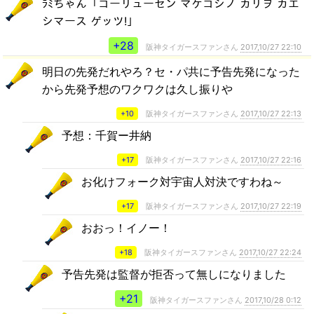
ﾗﾐちゃん「コーリューセン マケコシノ カリヲ カエ
シマース ゲッツ!」
+28
阪神タイガースファンさん
2017,10/27 22:10
明日の先発だれやろ？セ・パ共に予告先発になった
から先発予想のワクワクは久し振りや
+10
阪神タイガースファンさん
2017,10/27 22:13
予想：千賀ー井納
+17
阪神タイガースファンさん
2017,10/27 22:16
お化けフォーク対宇宙人対決ですわね～
+17
阪神タイガースファンさん
2017,10/27 22:19
おおっ！イノー！
+18
阪神タイガースファンさん
2017,10/27 22:24
予告先発は監督が拒否って無しになりました
+21
阪神タイガースファンさん
2017,10/28 0:12