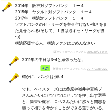
2014年 阪神対ソフトバンク １ー４
2015年 ヤクルト対ソフトバンク １ー４
2017年 横浜対ソフトバンク １ー４
ソフトバンクのセ・リーグを寄せ付けない強さをま
た見せられる(そして、１勝は必ずセ・リーグが勝
つ)
横浜応援する人、横浜ファンはごめんなさい
阪神タイガースファンさん
2017,10/28 0:14
2011年の中日は3-4と頑張ったな。
+21
阪神タイガースファンさん
2017,10/28 0:22
確かに、バンクは強い❗
でも、ベイスターズには桑原や嶺井や宮崎プー
さんみたいにガツガツにガッツを押し出す選手
と、筒香や梶谷、ロペスみたいに沸々と闘志を
纏って相手を脅かすことができる選手がいる。