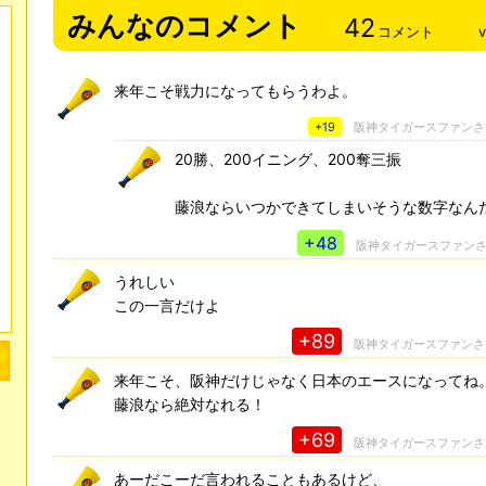
みんなのコメント
42
コメント
来年こそ戦力になってもらうわよ。
+19
阪神タイガースファン
20勝、200イニング、200奪三振
藤浪ならいつかできてしまいそうな数字なん
+48
阪神タイガースファン
うれしい
この一言だけよ
+89
阪神タイガースファン
来年こそ、阪神だけじゃなく日本のエースになってね
藤浪なら絶対なれる！
+69
阪神タイガースファン
あーだこーだ言われることもあるけど、