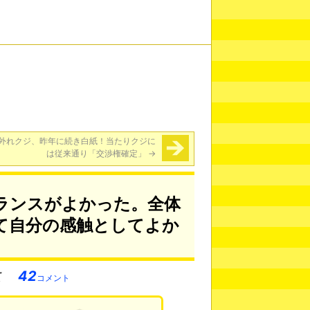
外れクジ、昨年に続き白紙！当たりクジに
は従来通り「交渉権確定」
→
ランスがよかった。全体
て自分の感触としてよか
42
コメント