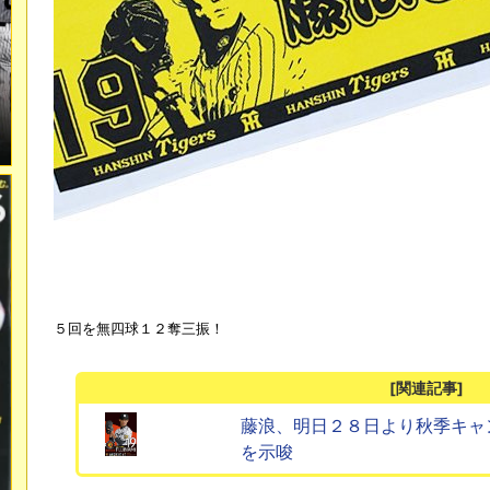
５回を無四球１２奪三振！
[関連記事]
藤浪、明日２８日より秋季キャ
を示唆