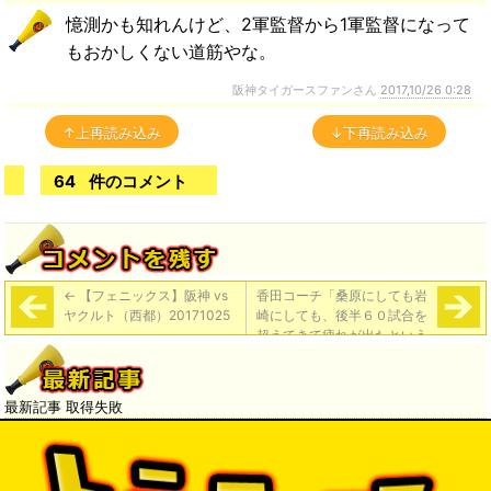
憶測かも知れんけど、2軍監督から1軍監督になって
もおかしくない道筋やな。
阪神タイガースファンさん
2017,10/26 0:28
↑上再読み込み
↓下再読み込み
64
件のコメント
←
【フェニックス】阪神 vs
香田コーチ「桑原にしても岩
ヤクルト（西都）20171025
崎にしても、後半６０試合を
超えてきて疲れが出たという
か。そこで終わりじゃないか
らね…まだまだ鍛えていく必
要がある」
→
最新記事 取得失敗