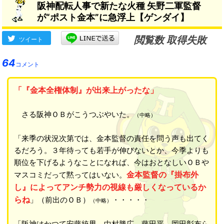
阪神配転人事で新たな火種 矢野二軍監督
要がある」
→
が“ポスト金本”に急浮上【ゲンダイ】
閲覧数 取得失敗
ツイート
64
コメント
「『金本全権体制』が出来上がったな」
さる阪神ＯＢがこうつぶやいた。
（中略）
「来季の状況次第では、金本監督の責任を問う声も出てく
るだろう。３年待っても若手が伸びないとか、今季よりも
順位を下げるようなことになれば、今はおとなしいＯＢや
金本監督の『掛布外
マスコミだって黙ってはいない。
し』によってアンチ勢力の視線も厳しくなっているか
らね
」（前出のＯＢ）
・・・・・
（中略）
「阪神はかつて安藤統男、中村勝広、藤田平、岡田彰布ら