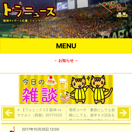
MENU
－ お知らせ －
←
【フェニックス】阪神 vs
香田コーチ「桑原にしても岩
ヤクルト（西都）20171025
崎にしても、後半６０試合を
超えてきて疲れが出たという
か。そこで終わりじゃないか
2017年10月25日 12:00
らね…まだまだ鍛えていく必