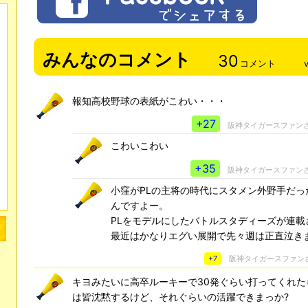
みんなのコメント
30
コメント
報知高校野球の表紙がこわい・・・
+27
阪神タイガースファン
こわいこわい
+35
阪神タイガースファン
小窪がPLの主将の時代にスタメン外野手だっ
んですよー。
PLをモデルにしたバトルスタディーズが連載
最近はかなりエグい展開で先々週は正直泣き
+7
阪神タイガースファン
キヨみたいに高卒ルーキーで30発ぐらい打ってくれた
は皆沈黙するけど、それぐらいの活躍できまっか?