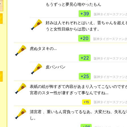
もうずっと夢見心地やったもん
+39
阪神タイガースファン
好みは人それぞれとはいえ、晋ちゃんを超え
うと女性目線からは思います。
+20
阪神タイガースファン
虎ぬタヌキの…
+22
阪神タイガースファン
皮パンパン
+25
阪神タイガースファン
表紙の絵が怖すぎて内容があまり入ってこないのです
宮君のスター性が凄すぎって事なんですね…
+15
阪神タイガースファン
清宮君 、重いもん背負ってるなあ。大変だね、失礼な
し。