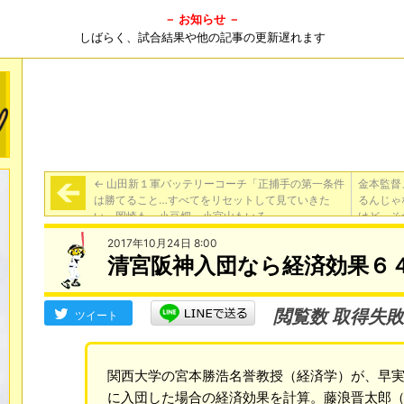
－ お知らせ －
しばらく、試合結果や他の記事の更新遅れます
←
山田新１軍バッテリーコーチ「正捕手の第一条件
金本監督
は勝てること…すべてをリセットして見ていきた
るんじゃ
い。岡崎も、小豆畑、小宮山もいる」
けど。そ
2017年10月24日 8:00
清宮阪神入団なら経済効果６
閲覧数 取得失敗
ツイート
関西大学の宮本勝浩名誉教授（経済学）が、早
に入団した場合の経済効果を計算。藤浪晋太郎