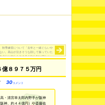
、秋季練習について「去年と一緒ぐらいや
ない。高山が泣きそうな顔して振っていた
れぐらいやらんとうまくならないでしょ」
→
４億８９７５万円
30
コメント
実高・清宮幸太郎内野手が阪神
（阪神、約４４億円）や斎藤佑