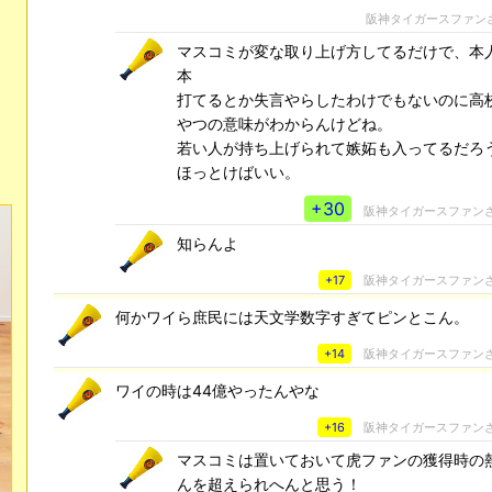
阪神タイガースファン
マスコミが変な取り上げ方してるだけで、本人
本
打てるとか失言やらしたわけでもないのに高
やつの意味がわからんけどね。
若い人が持ち上げられて嫉妬も入ってるだろ
ほっとけばいい。
+30
阪神タイガースファン
知らんよ
+17
阪神タイガースファン
何かワイら庶民には天文学数字すぎてピンとこん。
+14
阪神タイガースファン
ワイの時は44億やったんやな
+16
阪神タイガースファン
マスコミは置いておいて虎ファンの獲得時の
んを超えられへんと思う！