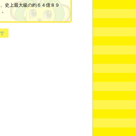
り、史上最大級の約６４億８９
・・
で