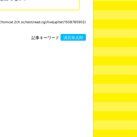
omcat.2ch.sc/test/read.cgi/livejupiter/1508785902/
記事キーワード
清宮幸太郎