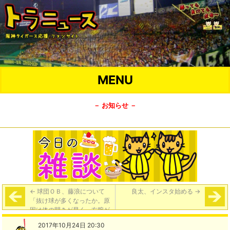
MENU
－ お知らせ －
←
球団ＯＢ、藤浪について
良太、インスタ始める
→
「抜け球が多くなったか。原
因は体の開きが早く、右腕が
遅れて出るところにある…本
2017年10月24日 20:30
人も分かっているが最大の課