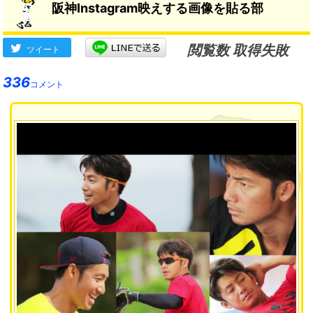
阪神Instagram映えする画像を貼る部
題」
閲覧数 取得失敗
ツイート
336
コメント