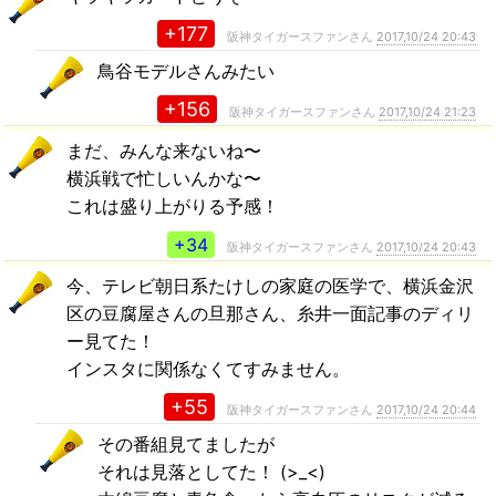
+177
阪神タイガースファンさん
2017,10/24 20:43
鳥谷モデルさんみたい
+156
阪神タイガースファンさん
2017,10/24 21:23
まだ、みんな来ないね〜
横浜戦で忙しいんかな〜
これは盛り上がりる予感！
+34
阪神タイガースファンさん
2017,10/24 20:43
今、テレビ朝日系たけしの家庭の医学で、横浜金沢
区の豆腐屋さんの旦那さん、糸井一面記事のディリ
ー見てた！
インスタに関係なくてすみません。
+55
阪神タイガースファンさん
2017,10/24 20:44
その番組見てましたが
それは見落としてた！ (>_<)