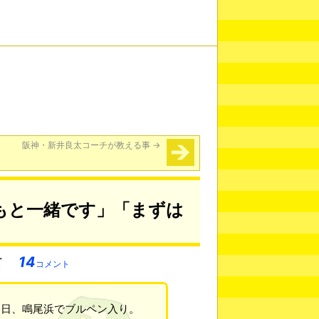
阪神・新井良太コーチが教える事
→
もと一緒です」「まずは
14
コメント
２日、鳴尾浜でブルペン入り。