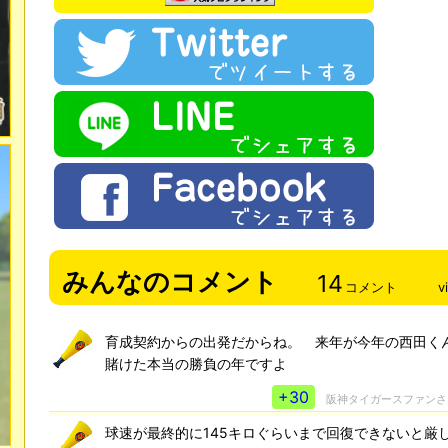
みんなのコメント
14
コメント
v
育成契約からの出発だからね。 来年が今年の西田く
賭けた本当の勝負の年ですよ
+30
阪神タイガースファン
球速が最終的に145キロぐらいまで回復できないと厳