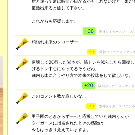
肘と違って肩は時間が掛かるかもしれないけど、まだ
復活出来ると信じて下さい。
これからも応援します。
+30
阪神タイガースファン
頑張れ未来のクローザー
+17
阪神タイガースファン
肩壊してBC行った岩本が、筋トレを減らしたら回復し
げるトレ中心にやってるそうだね。
歳内も体に合うやり方で本来の投球をして欲しいな。
+20
阪神タイガースファン
このコメント数が寂しいな…
+10
阪神タイガースファン
甲子園のときからずーっと応援していた歳内くんが
タイガースに指名されたときの感激は
今もはっきり覚えていますよ。