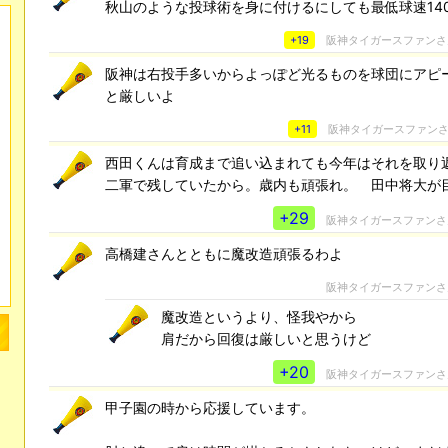
秋山のような投球術を身に付けるにしても最低球速14
+19
阪神タイガースファン
阪神は右投手多いからよっぽど光るものを球団にアピ
と厳しいよ
+11
阪神タイガースファン
西田くんは育成まで追い込まれても今年はそれを取り
二軍で残していたから。歳内も頑張れ。 田中将大が
+29
阪神タイガースファン
高橋建さんとともに魔改造頑張るわよ
阪神タイガースファン
魔改造というより、怪我やから
肩だから回復は厳しいと思うけど
+20
阪神タイガースファン
甲子園の時から応援しています。