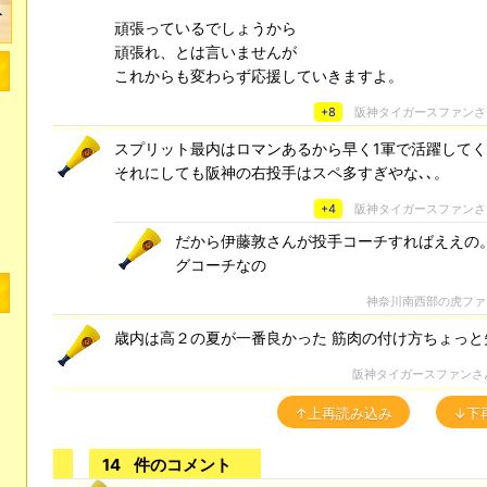
頑張っているでしょうから
頑張れ、とは言いませんが
これからも変わらず応援していきますよ。
+8
阪神タイガースファン
スプリット最内はロマンあるから早く1軍で活躍して
それにしても阪神の右投手はスペ多すぎやな､､。
+4
阪神タイガースファン
だから伊藤敦さんが投手コーチすればええの
グコーチなの
神奈川南西部の虎フ
歳内は高２の夏が一番良かった 筋肉の付け方ちょっと
阪神タイガースファンさ
↑上再読み込み
↓下
14
件のコメント