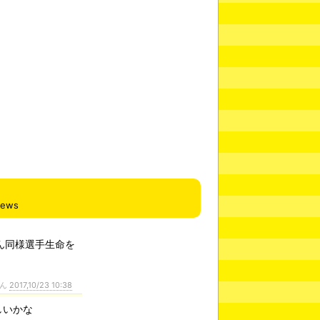
iews
ん同様選手生命を
さん
2017,10/23 10:38
しいかな