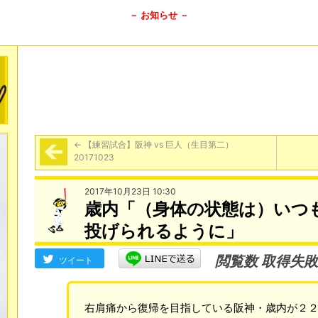
－ お知らせ －
←
【練習試合】阪神 vs 巨人（生目第二）
20171023
2017年10月23日 10:30
歳内「（身体の状態は）いつ
投げられるように」
閲覧数 取得失敗
ツイート
右肩痛から復帰を目指している阪神・歳内が２