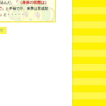
「（身体の状態は）
げ込んだ。
で」
と半袖で汗。来季は育成契
」
と・・・・・
で