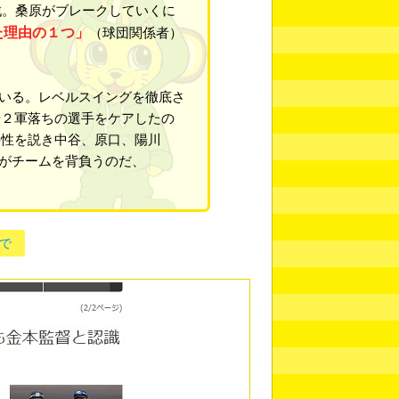
戦。桑原がブレークしていくに
た理由の１つ」
（球団関係者）
いる。レベルスイングを徹底さ
や２軍落ちの選手をケアしたの
要性を説き中谷、原口、陽川
番がチームを背負うのだ、
で