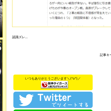
認識ズレ…
記事キ
いつもありがとうございます＼(^o^)／