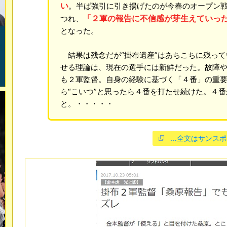
い
。半ば強引に引き揚げたのが今春のオープン
「２軍の報告に不信感が芽生えていっ
つれ、
となった。
結果は残念だが“掛布遺産”はあちこちに残って
せる理論は、現在の選手には新鮮だった。故障
も２軍監督。自身の経験に基づく「４番」の重
ら“こいつ”と思ったら４番を打たせ続けた。４
と。・・・・・
…全文はサンスポ