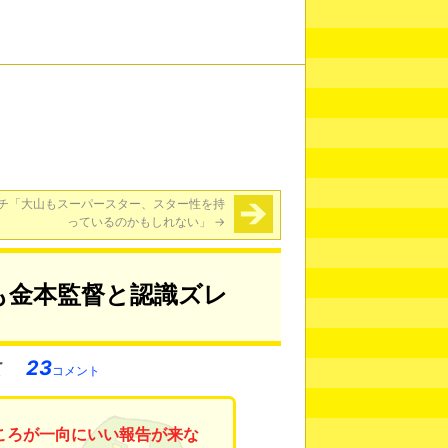
チ「大山もスーパースター、スター性を持
っているのかもしれない」
→
も金本監督と認識ズレ
23
コメント
ころが一向にいい報告が来な