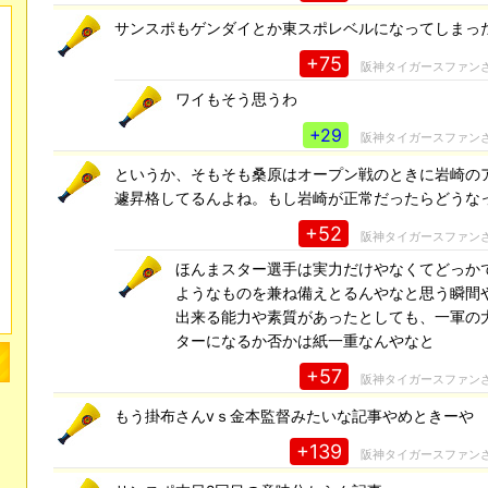
サンスポもゲンダイとか東スポレベルになってしまっ
+75
阪神タイガースファン
ワイもそう思うわ
+29
阪神タイガースファン
というか、そもそも桑原はオープン戦のときに岩崎の
遽昇格してるんよね。もし岩崎が正常だったらどうな
+52
阪神タイガースファン
ほんまスター選手は実力だけやなくてどっか
ようなものを兼ね備えとるんやなと思う瞬間
出来る能力や素質があったとしても、一軍の
ターになるか否かは紙一重なんやなと
+57
阪神タイガースファン
もう掛布さんvｓ金本監督みたいな記事やめときーや
+139
阪神タイガースファン