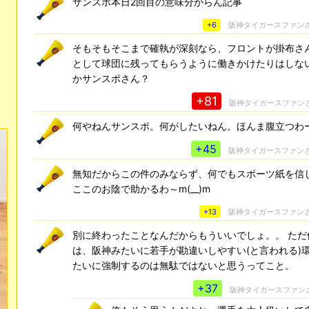
サンスポ本日2回目の意味分からん記事
+6
阪神タイガースファン
そもそもそこまで確執が深刻なら、フロントが掛布さ
として球団に残ってもらうように働きかけたりはしな
かサンスポさん？
+81
阪神タイガースファン
何やねんサンスポ。何がしたいねん。ほんま腹立つわ
+45
阪神タイガースファン
無知だからこの件のみならず、何でもスポーツ紙を信
ここのお陰で助かるわ～m(__)m
+13
阪神タイガースファン
別に終わったことなんだからもういいでしょ。。 ただ
は、阪神みたいに若手が勘違いしやすい(と言われる)
たいに強制するのは無駄ではないと思うってこと。
+37
阪神タイガースファン