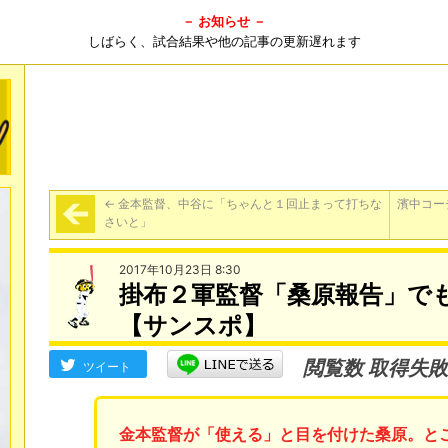
－ お知らせ －
しばらく、試合結果や他の記事の更新遅れます
←
金本監督、中谷に「ちゃんと１回止まって打ちな
濱中コー
さいと」
2017年10月23日 8:30
掛布２軍監督「桑原報告」で
【サンスポ】
閲覧数 取得失敗
ツイート
金本監督が「使える」と目を付けた桑原。と