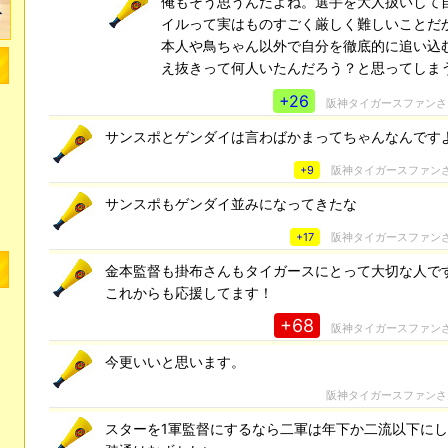
俺もそう思うんだよね。選手を大人扱いして
イルって実はものすごく厳しく難しいことだ
本人や鳥ちゃん以外で自分を徹底的に追い込
え抜きって何人いたんだろう？と思ってしま
+26
阪神タイガースファン
サンスポとゲンダイは言わばかまってちゃんなんです
+9
阪神タイガースファン
サンスポもゲンダイ並みになってきたな
+17
阪神タイガースファン
金本監督も掛布さんもタイガースにとって大切な人で
これからも応援してます！
+68
阪神タイガースファン
今更いいと思います。
阪神タイガースファン
スターを1軍監督にするなら二軍は年下か二流以下に