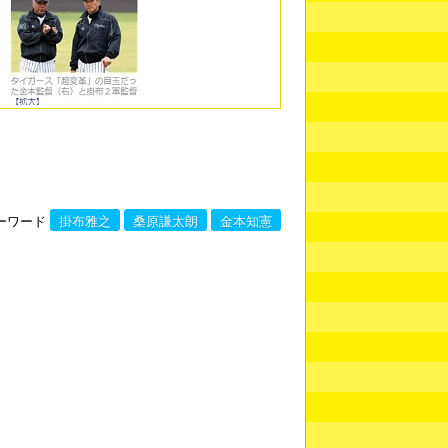
ーワード
掛布雅之
桑原謙太朗
金本知憲