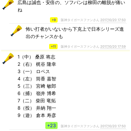
広島は誠也・安倍の、ソフバンは柳田の離脱が痛い
ね
+9
阪神タイガースファンさん
2017,10/20 17:50
怖い打者がいないから下克上で日本シリーズ進
出のチャンスかも
+11
阪神タイガースファンさん
2017,10/20 17:59
1（中） 桑原 将志
2（右） 梶谷 隆幸
3（一） ロペス
4（左） 筒香 嘉智
5（三） 宮﨑 敏郎
6（捕） 嶺井 博希
7（二） 柴田 竜拓
8（投） 井納 翔一
9（遊） 倉本 寿彦
+23
阪神タイガースファンさん
2017,10/20 17:50