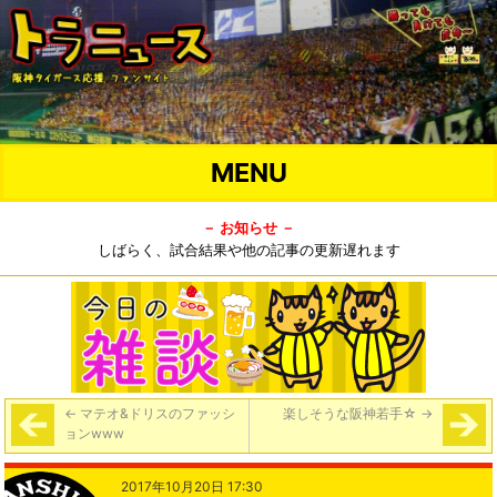
MENU
－ お知らせ －
しばらく、試合結果や他の記事の更新遅れます
←
マテオ&ドリスのファッシ
楽しそうな阪神若手☆
→
ョンwww
2017年10月20日 17:30