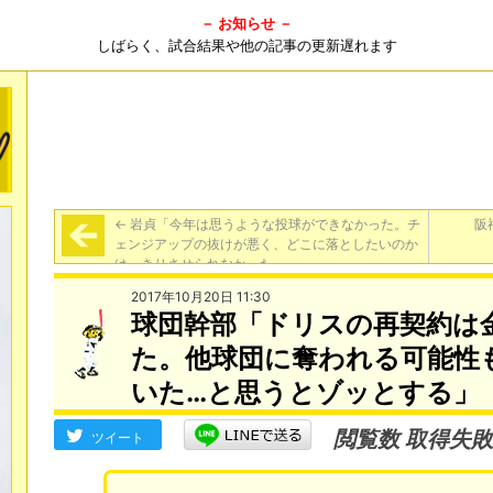
－ お知らせ －
しばらく、試合結果や他の記事の更新遅れます
←
岩貞「今年は思うような投球ができなかった。チ
阪
ェンジアップの抜けが悪く、どこに落としたいのか
はっきりさせられなかった」
2017年10月20日 11:30
球団幹部「ドリスの再契約は
た。他球団に奪われる可能性
いた…と思うとゾッとする」
閲覧数 取得失敗
ツイート