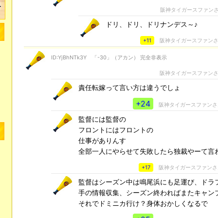
阪神タイガースファン
ドリ、ドリ、ドリナンデス～♪
+11
阪神タイガースファン
ID:YjBhNTk3Y 「-30」（アカン） 完全非表示
阪神タイガースファン
責任転嫁って言い方は違うでしょ
+24
阪神タイガースファン
監督には監督の
フロントにはフロントの
仕事がありんす
全部一人にやらせて失敗したら独裁やーて言
+17
阪神タイガースファン
監督はシーズン中は鳴尾浜にも足運び、ドラ
手の情報収集、シーズン終わればまたキャンプ
それでドミニカ行け？身体おかしくなるで