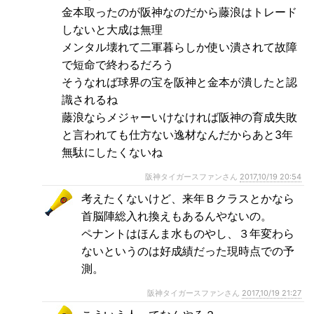
金本取ったのが阪神なのだから藤浪はトレード
しないと大成は無理
メンタル壊れて二軍暮らしか使い潰されて故障
で短命で終わるだろう
そうなれば球界の宝を阪神と金本が潰したと認
識されるね
藤浪ならメジャーいけなければ阪神の育成失敗
と言われても仕方ない逸材なんだからあと3年
無駄にしたくないね
阪神タイガースファンさん
2017,10/19 20:54
考えたくないけど、来年Ｂクラスとかなら
首脳陣総入れ換えもあるんやないの。
ペナントはほんま水ものやし、３年変わら
ないというのは好成績だった現時点での予
測。
阪神タイガースファンさん
2017,10/19 21:27