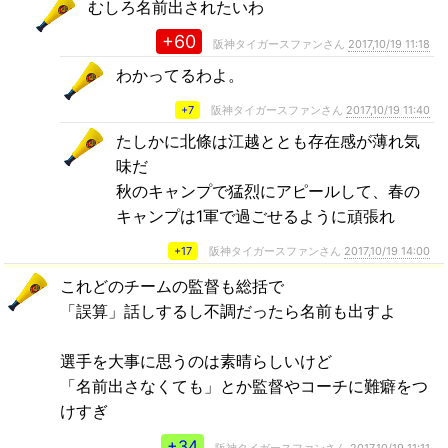
むしろ名前出されたいわ
+60
阪神タイガースファンさん
2017,10/19 11:18
わかってるわよ。
+7
阪神タイガースファンさん
2017,10/19 11:40
たしかに北條は江越ととも存在感が薄れ気
味だ
秋のキャンプで猛烈にアピールして、春の
キャンプは1軍で過ごせるように頑張れ
+17
阪神タイガースファンさん
2017,10/19 14:00
これどのチームの監督も総括で
「誤算」話しするし不調だったら名前も出すよ
選手を大事に思うのは素晴らしいけど
「名前出さなくても」とか監督やコーチに難癖をつ
けすぎ
+34
阪神タイガースファンさん
2017,10/19 11:11