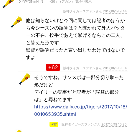
ID:YWY3NmNhN 「-30」（アカン） 完全非表示
阪神タイガースファンさん
2017,10/19 9:44
他は知らないけど今回に関しては記者のほうか
ら今シーズンの誤算は？と聞かれて外人バッタ
ーの不在、投手であえて挙げるならこの二人、
と答えた形です
監督が誤算だったと言い出したわけではないで
すよ
+62
阪神タイガースファンさん
2017,10/19 9:54
そうですね。サンスポは一部分切り取った
形だけど
デイリーの記事だと記者が「誤算の部分
は」と尋ねてます
https://www.daily.co.jp/tigers/2017/10/18/
0010653935.shtml
+17
阪神タイガースファンさん
2017,10/19 10:25