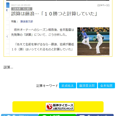
誤算…
記事キーワード
岩貞祐太
藤浪晋太郎
金本知憲