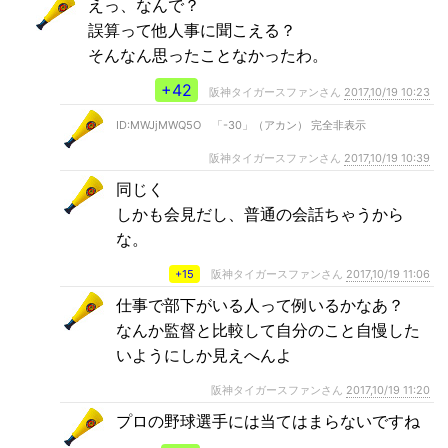
えっ、なんで？
誤算って他人事に聞こえる？
そんなん思ったことなかったわ。
+42
阪神タイガースファンさん
2017,10/19 10:23
ID:MWJjMWQ5O 「-30」（アカン） 完全非表示
阪神タイガースファンさん
2017,10/19 10:39
同じく
しかも会見だし、普通の会話ちゃうから
な。
+15
阪神タイガースファンさん
2017,10/19 11:06
仕事で部下がいる人って例いるかなあ？
なんか監督と比較して自分のこと自慢した
いようにしか見えへんよ
阪神タイガースファンさん
2017,10/19 11:20
プロの野球選手には当てはまらないですね