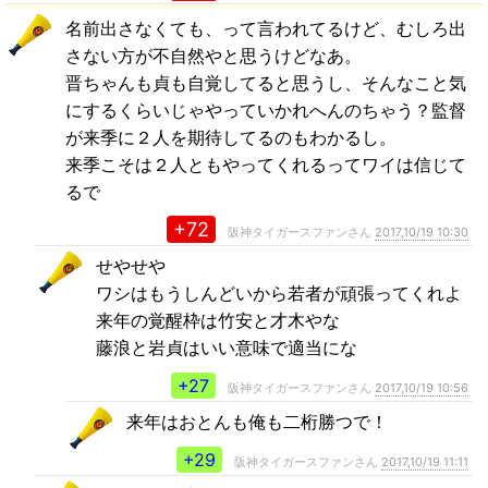
名前出さなくても、って言われてるけど、むしろ出
さない方が不自然やと思うけどなあ。
晋ちゃんも貞も自覚してると思うし、そんなこと気
にするくらいじゃやっていかれへんのちゃう？監督
が来季に２人を期待してるのもわかるし。
来季こそは２人ともやってくれるってワイは信じて
るで
+72
阪神タイガースファンさん
2017,10/19 10:30
せやせや
ワシはもうしんどいから若者が頑張ってくれよ
来年の覚醒枠は竹安と才木やな
藤浪と岩貞はいい意味で適当にな
+27
阪神タイガースファンさん
2017,10/19 10:56
来年はおとんも俺も二桁勝つで！
+29
阪神タイガースファンさん
2017,10/19 11:11