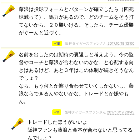
藤浪は投球フォームとパターンが確立したら（四死
球減って）、馬力があるので、どのチームをそう打
てないから、２０勝いける。そしたら、チーム優勝
がぐーんと近づく。
+18
阪神タイガースファンさん
2017,10/19 13:00
名前を出したのは期待の裏返しと考えよう。今の監
督やコーチと藤浪が合わないのかな、と心配する向
きはあるけど、あと３年はこの体制が続きそうなん
でしょ？
なら、もう何とか擦り合わせていくしかないし、藤
浪ならできるんやないかな。トレードとか嫌やも
ん。
+11
阪神タイガースファンさん
2017,10/19 20:45
トレードしたほうがいいよ
阪神ファンも藤浪と金本が合わないと思ってる
んでしょ？