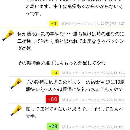
と思います。中年は免疫あるからかからないそ
うです。
+18
阪神タイガースファンさん
2017,10/19 11:27
何か藤浪は気の毒やな････勝ち負けは時の運なのに
二桁勝って当たり前と思われて出来なきゃバッシン
グの嵐
その期待他の選手にももっと分配してやれ
+4
阪神タイガースファンさん
2017,10/19 9:49
その期待に応えるのがスターの宿命や 逆に10勝
期待せえへんのは藤浪に失礼っちゅうもんやで
+80
阪神タイガースファンさん
2017,10/19 9:56
嵐ってほどでもないと思うで。心配してる人が
大半。
+28
阪神タイガースファンさん
2017,10/19 9:59