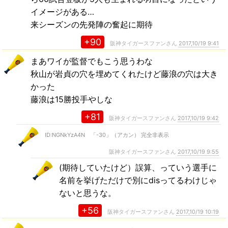
イメージがある…
来シーズンの先発陣の奮起に期待
+90
阪神タイガースファンさん
2017,10/19 9:41
まあワイが監督でもこう思うわな
秋山が岩貞の穴を埋めてくれたけど藤浪の穴は大き
かった
藤浪は15勝投手やしな
+81
阪神タイガースファンさん
2017,10/19 9:42
ID:NGNkYzA4N 「-30」（アカン） 完全非表示
阪神タイガースファンさん
2017,10/19 9:55
(期待していたけど）誤算、っていう選手に
名前を挙げただけで別にdisってるわけじゃ
ないと思うな。
+56
阪神タイガースファンさん
2017,10/19 10:19