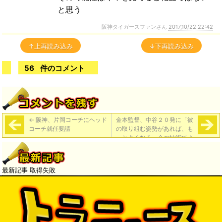
と思う
阪神タイガースファンさん
2017,10/22 22:42
↑上再読み込み
↓下再読み込み
56
件のコメント
←
阪神、片岡コーチにヘッド
金本監督、中谷２０発に「彼
コーチ就任要請
の取り組む姿勢があれば、も
っとよくなる。今の技術でよ
く２０本打ったなと」
→
最新記事 取得失敗