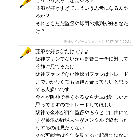
こういう人ってなんやろ？
藤浪が好きすぎてこういう思考になるんや
ろか？
それともただ監督や球団の批判が好きなだ
け？
阪神タイガースファンさん
2017,10/19 22:14
藤浪が好きなだけですよ
阪神ファンでないから監督コーチに対して
冷静に見てるだけ
阪神ファンでない他球団ファンはトレード
までいかなくても阪神と合ってないと思っ
てる人多いです
金本が阪神で長くやるなら大成は難しいと
思ってますのでトレードしてほしい
阪神で金本が何年監督やろうとご自由にで
すが藤浪の野球人生がメンタルで終わった
りするのは見たくない
その可能性は今年を見てると杞憂ではない