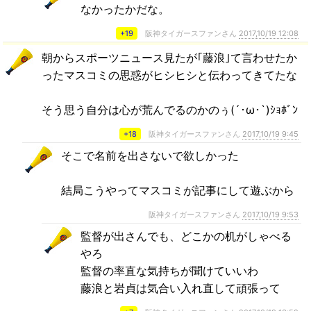
なかったかだな。
+19
阪神タイガースファンさん
2017,10/19 12:08
朝からスポーツニュース見たが｢藤浪｣て言わせたか
ったマスコミの思惑がヒシヒシと伝わってきてたな
そう思う自分は心が荒んでるのかのぅ(´･ω･`)ｼｮﾎﾞﾝ
+18
阪神タイガースファンさん
2017,10/19 9:45
そこで名前を出さないで欲しかった
結局こうやってマスコミが記事にして遊ぶから
阪神タイガースファンさん
2017,10/19 9:53
監督が出さんでも、どこかの机がしゃべる
やろ
監督の率直な気持ちが聞けていいわ
藤浪と岩貞は気合い入れ直して頑張って