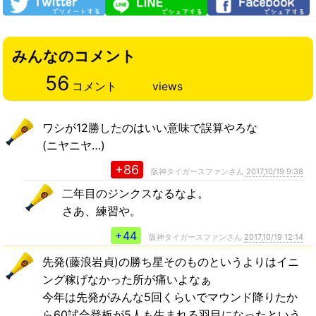
みんなのコメント
56
コメント
views
ワシが12勝したのはいい意味で誤算やろな
(ニヤニヤ…)
+86
阪神タイガースファンさん
2017,10/19 9:38
二年目のジンクスなるなよ。
さあ、練習や。
+44
阪神タイガースファンさん
2017,10/19 12:14
先発(藤浪岩貞)の勝ち星そのものというよりはイニ
ング稼げなかった所が痛いよなぁ
今年は先発がみんな5回くらいでマウンド降りたか
ら60試合登板が5人も生まれる羽目になったという