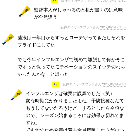
+7
阪神タイガースファンさん
2017,10/19 13:52
監督本人がしゃべるのと机が書くのは意味
が全然違う
阪神タイガースファンさん
2017,10/19 20:55
藤浪は一年目からずっとローテ守ってきたしそれを
プライドにしてた
でも今年インフルエンザで初めて離脱して何かそこ
でずっと保ってたモチベーションのスイッチ切れち
ゃったんかなーと思った
+8
阪神タイガースファンさん
2017,10/19 9:46
インフルエンザは確実に誤算でした（笑）
変な時期にかかりましたよね。予防接種なんて
もうしてないだろうけど、するとしたら今頃な
ので、シーズン始まるころには効果が切れてま
すね。
でも念のため今年は若手全員接種した方がいい