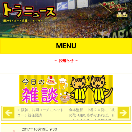
MENU
－ お知らせ －
←
阪神、片岡コーチにヘッド
金本監督、中谷２０発に「彼
コーチ就任要請
の取り組む姿勢があれば、も
っとよくなる。今の技術でよ
く２０本打ったなと」
→
2017年10月19日 9:30